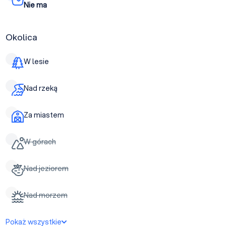
Nie ma
Okolica
W lesie
Nad rzeką
Za miastem
W górach
Nad jeziorem
Nad morzem
Pokaż wszystkie