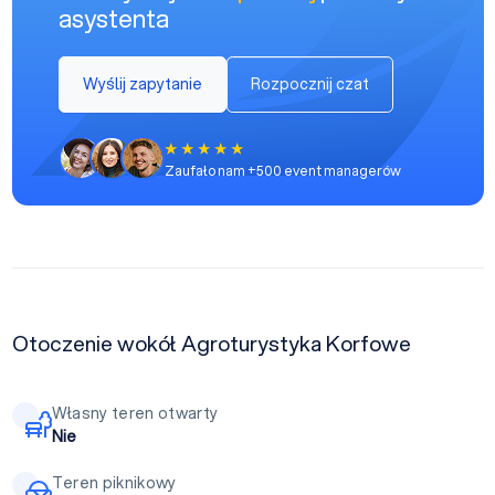
asystenta
Wyślij zapytanie
Rozpocznij czat
Zaufało nam +500 event managerów
Otoczenie wokół Agroturystyka Korfowe
Własny teren otwarty
Nie
Teren piknikowy