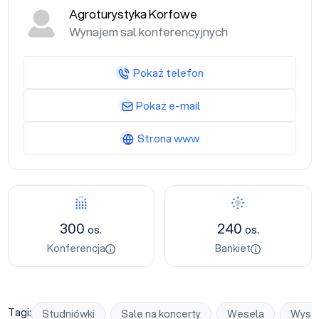
Agroturystyka Korfowe
Wynajem sal konferencyjnych
Pokaż telefon
Pokaż e-mail
Strona www
Konferencja
Bankiet
300
240
os.
os.
Konferencja
Bankiet
Tagi:
Studniówki
Sale na koncerty
Wesela
Wyst