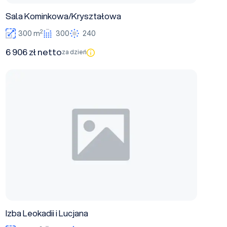
Sala Kominkowa/Kryształowa
2
300 m
300
240
6 906 zł netto
za dzień
Izba Leokadii i Lucjana
Izba Leokadii i Lucjana