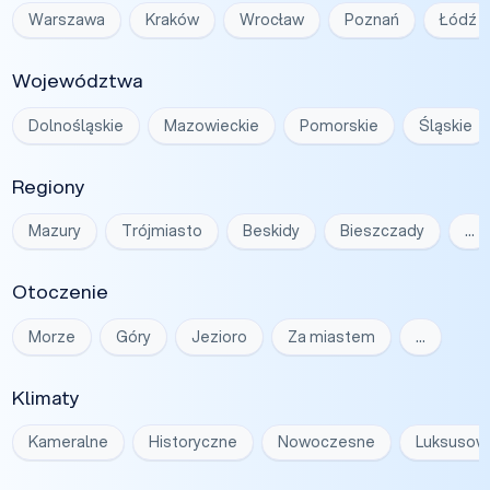
Warszawa
Kraków
Wrocław
Poznań
Łódź
Województwa
Dolnośląskie
Mazowieckie
Pomorskie
Śląskie
Regiony
Mazury
Trójmiasto
Beskidy
Bieszczady
…
Otoczenie
Morze
Góry
Jezioro
Za miastem
…
Klimaty
Kameralne
Historyczne
Nowoczesne
Luksusow