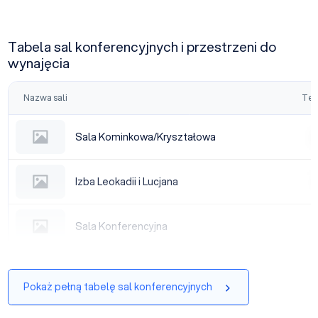
Tabela sal konferencyjnych i przestrzeni do
wynajęcia
Nazwa sali
Tea
Sala Kominkowa/Kryształowa
Sala Kominkowa/Kryształowa
|
Izba Leokadii i Lucjana
Izba Leokadii i Lucjana
|
Sala Konferencyjna
Sala Konferencyjna
|
Pokaż pełną tabelę sal konferencyjnych