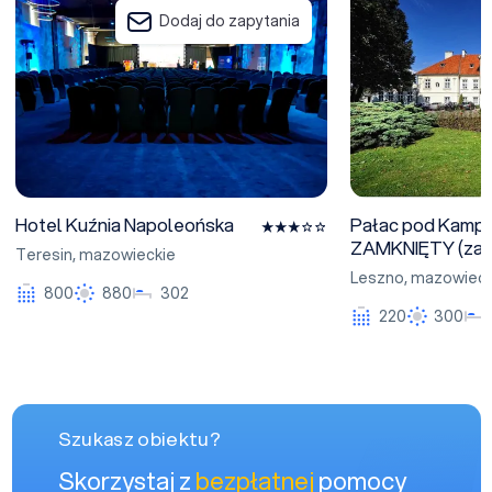
Dodaj do zapytania
Hotel Kuźnia Napoleońska
Pałac pod Kampi
ZAMKNIĘTY (zamk
Teresin
,
mazowieckie
Leszno
,
mazowieck
800
880
302
220
300
Szukasz obiektu?
Skorzystaj z
bezpłatnej
pomocy