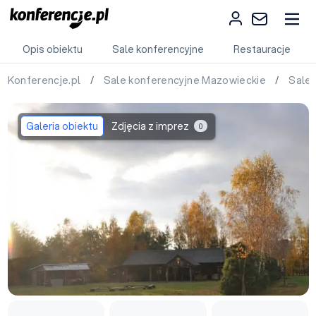
Opis obiektu
Sale konferencyjne
Restauracje
Konferencje.pl
/
Sale konferencyjne Mazowieckie
/
Sale
Galeria obiektu
Zdjęcia z imprez
0