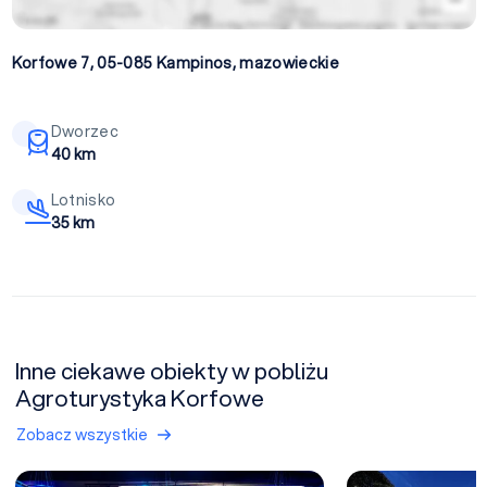
Korfowe 7, 05-085
Kampinos
,
mazowieckie
Dworzec
40 km
Lotnisko
35 km
Inne ciekawe obiekty w pobliżu
Agroturystyka Korfowe
Zobacz wszystkie
Hotel Kuźnia Napoleońska
Pałac pod Kampino