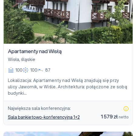
Apartamenty nad Wisłą
Wisła
,
śląskie
100
100
87
Lokalizacja: Apartamenty nad Wisłą znajdują się przy
ulicy Jawornik, w Wiśle. Architektura: połączone ze sobą
budynki…
Największa sala konferencyjna:
1 579 zł
Sala bankietowo-konferencyjna 1+2
netto
Apartamenty Kamratowo