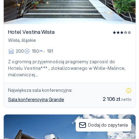
Hotel Vestina Wisła
Wisła
,
śląskie
200
180
191
Z ogromną przyjemnością pragniemy zaprosić do
Hotelu Vestina*** , zlokalizowanego w Wiśle-Malince,
malowniczej…
Największa sala konferencyjna:
2 106 zł
Sala konferencyjna Grande
netto
Hostel Krokus
Dodaj do zapytania