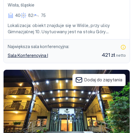
Wisła
,
śląskie
40
82
75
Lokalizacja: obiekt znajduje się w Wiśle, przy ulicy
Gimnazjalnej 10. Usytuowany jest na stoku Góry…
Największa sala konferencyjna:
421 zł
Sala Konferencyjna I
netto
Hotel Vestina Wisła
Dodaj do zapytania