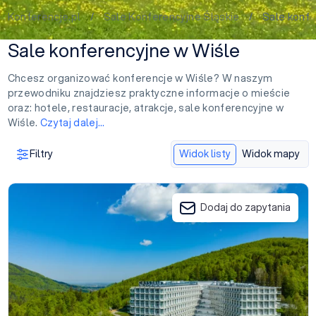
Konferencje.pl
/
Sale Konferencyjne Śląskie
/ Sale konfer
Sale konferencyjne w Wiśle
Chcesz organizować konferencje w Wiśle? W naszym
przewodniku znajdziesz praktyczne informacje o mieście
oraz: hotele, restauracje, atrakcje, sale konferencyjne w
Wiśle.
Czytaj dalej…
Filtry
Widok listy
Widok mapy
Hotel Crystal Mountain
Dodaj do zapytania