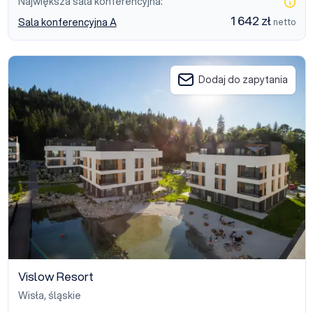
Największa sala konferencyjna:
1 642 zł
Sala konferencyjna A
netto
Vislow Resort
Dodaj do zapytania
Vislow Resort
Wisła
,
śląskie