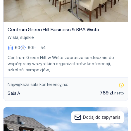
Centrum Green Hill Business & SPA Wisła
Wisła
,
śląskie
60
60
54
Centrum Green Hill w Wiśle zaprasza serdecznie do
współpracy wszystkich organizatorów konferencji,
szkoleń, sympozjów,…
Największa sala konferencyjna:
789 zł
Sala A
netto
Aries Hotel & Spa Wisła
Dodaj do zapytania