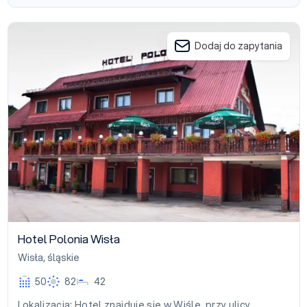
Hotel Polonia Wisła
Dodaj do zapytania
Hotel Polonia Wisła
Wisła
,
śląskie
50
82
42
Lokalizacja: Hotel znajduje się w Wiśle, przy ulicy