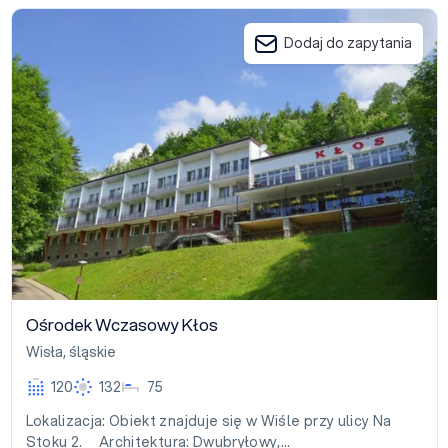
Ośrodek Wczasowy Kłos
Dodaj do zapytania
Ośrodek Wczasowy Kłos
Wisła
,
śląskie
120
132
75
Lokalizacja: Obiekt znajduje się w Wiśle przy ulicy Na
Stoku 2. Architektura: Dwubryłowy,…