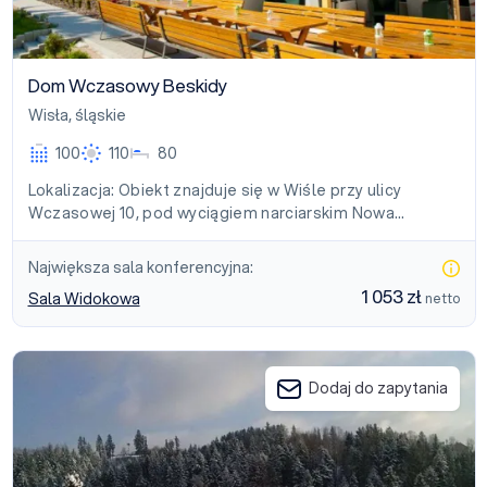
Dom Wczasowy Beskidy
Wisła
,
śląskie
100
110
80
Lokalizacja: Obiekt znajduje się w Wiśle przy ulicy
Wczasowej 10, pod wyciągiem narciarskim Nowa…
Największa sala konferencyjna:
1 053 zł
Sala Widokowa
netto
Ośrodek Wypoczynkowy Anna
Dodaj do zapytania