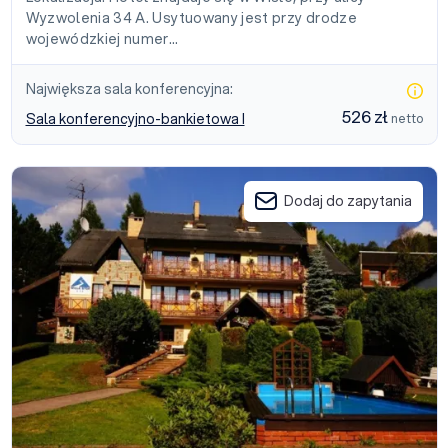
Wyzwolenia 34 A. Usytuowany jest przy drodze
wojewódzkiej numer…
Największa sala konferencyjna:
526 zł
Sala konferencyjno-bankietowa I
netto
Willa Stok
Dodaj do zapytania