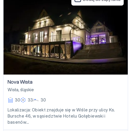
Nova Wisła
Wisła
,
śląskie
30
33
30
Lokalizacja: Obiekt znajduje się w Wiśle przy ulicy Ks.
Bursche 46, w sąsiedztwie Hotelu Gołębiewski i
basenów…