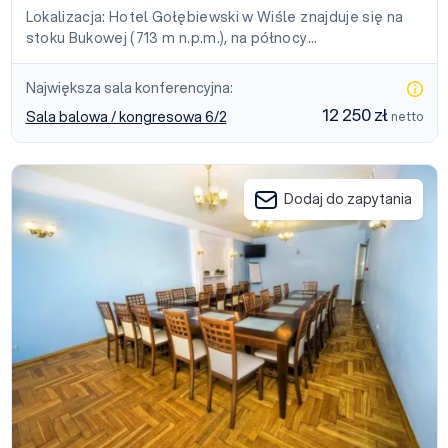
Lokalizacja: Hotel Gołębiewski w Wiśle znajduje się na
stoku Bukowej (713 m n.p.m.), na północy…
Największa sala konferencyjna:
12 250 zł
Sala balowa / kongresowa 6/2
netto
Ośrodek Szkoleniowo-Wypoczynkowy Skalnica
Dodaj do zapytania