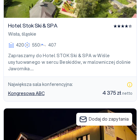
Hotel Stok Ski & SPA
Wisła
,
śląskie
420
550
407
Zapraszamy do Hotel STOK Ski & SPA w Wiśle
usytuowanego w sercu Beskidów, w malowniczej dolinie
Jawornika.…
Największa sala konferencyjna:
4 375 zł
Kongresowa ABC
netto
Ośrodek Wypoczynkowy U Fojta
Dodaj do zapytania