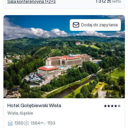
1 312 zł
Sala konferencyjna 1+2+3
netto
Hotel Gołębiewski Wisła
Dodaj do zapytania
Hotel Gołębiewski Wisła
Wisła
,
śląskie
1350
1364
1133