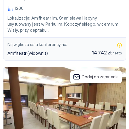
1200
Lokalizacja: Amfiteatr im. Stanisława Hadyny
usytuowany jest w Parku im. Kopczyńskiego, w centrum
Wisły, przy deptaku…
Największa sala konferencyjna:
14 742 zł
Amfiteatr (widownia)
netto
Centrum Green Hill Business & SPA Wisła
Dodaj do zapytania