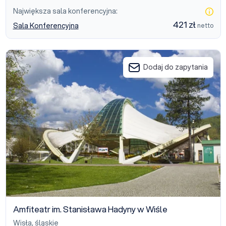
Największa sala konferencyjna:
421 zł
Sala Konferencyjna
netto
Amfiteatr im. Stanisława Hadyny w Wiśle
Dodaj do zapytania
Amfiteatr im. Stanisława Hadyny w Wiśle
Wisła
,
śląskie