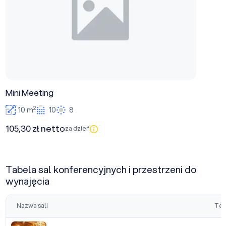
Mini Meeting
2
10 m
10
8
105,30 zł netto
za dzień
Tabela sal konferencyjnych i przestrzeni do
wynajęcia
Nazwa sali
Tea