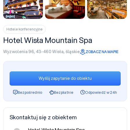
+6
Hotele konferencyjne
Hotel Wisła Mountain Spa
Wyzwolenia 96, 43-460
Wisła
,
śląskie
ZOBACZ NA MAPIE
Wyślij zapytanie do obiektu
Bezpośrednio
Bezpłatnie
Odpowiedź w 24h
Skontaktuj się z obiektem