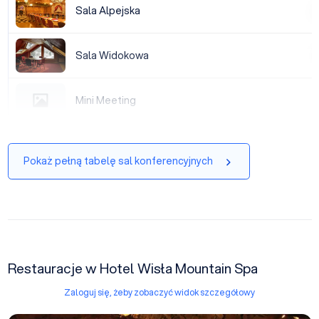
Sala Alpejska
Sala Alpejska
|
Sala Widokowa
Sala Widokowa
|
Mini Meeting
Mini Meeting
|
Pokaż pełną tabelę sal konferencyjnych
Restauracje w Hotel Wisła Mountain Spa
Zaloguj się, żeby zobaczyć widok szczegółowy