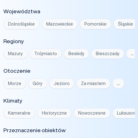
Województwa
Dolnośląskie
Mazowieckie
Pomorskie
Śląskie
Regiony
Mazury
Trójmiasto
Beskidy
Bieszczady
…
Otoczenie
Morze
Góry
Jezioro
Za miastem
…
Klimaty
Kameralne
Historyczne
Nowoczesne
Luksusow
Przeznaczenie obiektów