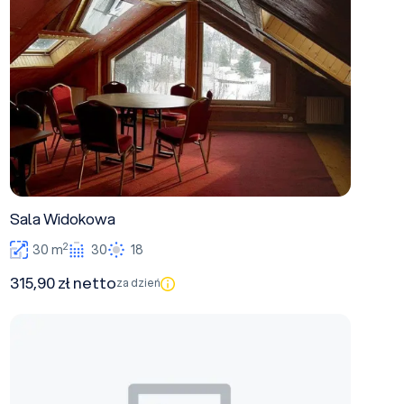
Sala Widokowa
2
30 m
30
18
315,90 zł netto
za dzień
Mini Meeting