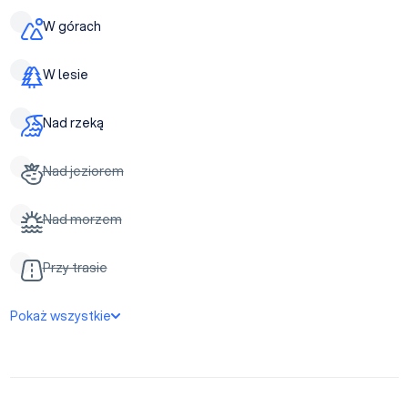
W górach
W lesie
Nad rzeką
Nad jeziorem
Nad morzem
Przy trasie
Pokaż wszystkie