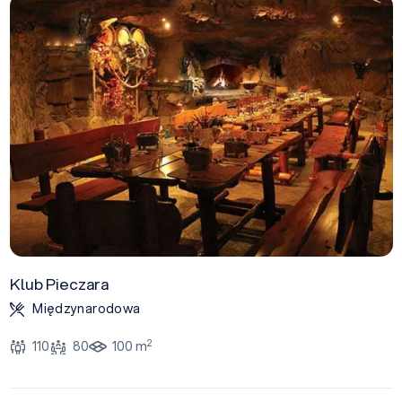
Klub Pieczara
Międzynarodowa
2
110
80
100 m