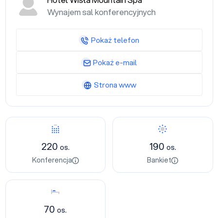
Hotel Wisła Mountain Spa
Wynajem sal konferencyjnych
Pokaż telefon
Pokaż e-mail
Strona www
Konferencja
Bankiet
220
190
os.
os.
Konferencja
Bankiet
Nocleg
70
os.