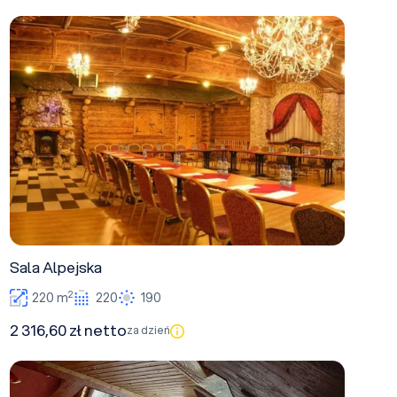
Sala Alpejska
Sala Alpejska
2
220 m
220
190
2 316,60 zł netto
za dzień
Sala Widokowa