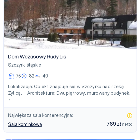
Dom Wczasowy Rudy Lis
Szczyrk
,
śląskie
75
82
40
Lokalizacja: Obiekt znajduje się w Szczyrku nad rzeką
Żylicą. Architektura: Dwupiętrowy, murowany budynek,
z…
Największa sala konferencyjna:
789 zł
Sala kominkowa
netto