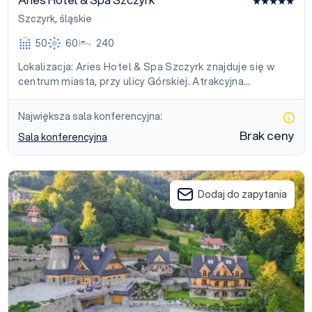
Aries Hotel & Spa Szczyrk
Szczyrk
,
śląskie
50
60
240
Lokalizacja: Aries Hotel & Spa Szczyrk znajduje się w
centrum miasta, przy ulicy Górskiej. Atrakcyjna…
Największa sala konferencyjna:
Brak ceny
Sala konferencyjna
Krupówka Mountain Szczyrk
Dodaj do zapytania