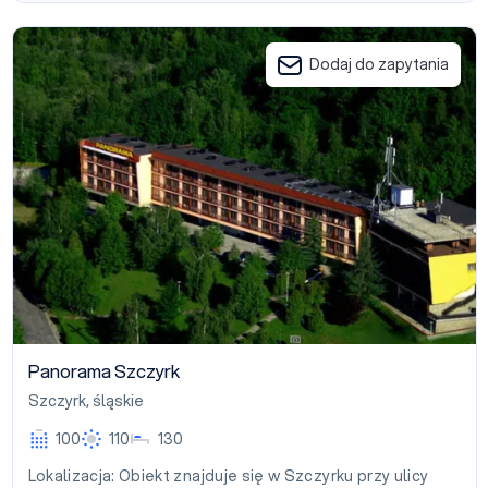
Panorama Szczyrk
Dodaj do zapytania
Panorama Szczyrk
Szczyrk
,
śląskie
100
110
130
Lokalizacja: Obiekt znajduje się w Szczyrku przy ulicy