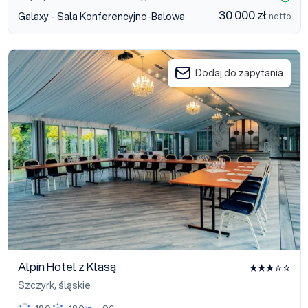
30 000 zł
Galaxy - Sala Konferencyjno-Balowa
netto
Alpin Hotel z Klasą
Dodaj do zapytania
Alpin Hotel z Klasą
Szczyrk
,
śląskie