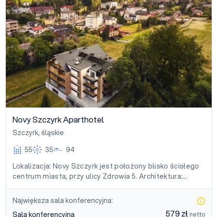
Novy Szczyrk Aparthotel
Szczyrk
,
śląskie
55
35
94
Lokalizacja: Novy Szczyrk jest położony blisko ścisłego
centrum miasta, przy ulicy Zdrowia 5. Architektura:…
Największa sala konferencyjna:
579 zł
Sala konferencyjna
netto