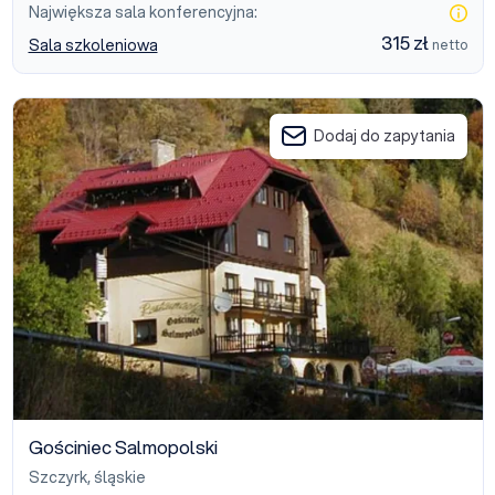
Największa sala konferencyjna:
315 zł
Sala szkoleniowa
netto
Gościniec Salmopolski
Dodaj do zapytania
Gościniec Salmopolski
Szczyrk
,
śląskie