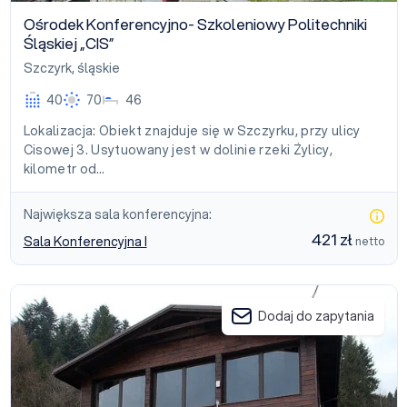
Ośrodek Konferencyjno- Szkoleniowy Politechniki
Śląskiej „CIS”
Szczyrk
,
śląskie
40
70
46
Lokalizacja: Obiekt znajduje się w Szczyrku, przy ulicy
Cisowej 3. Usytuowany jest w dolinie rzeki Żylicy,
kilometr od…
Największa sala konferencyjna:
421 zł
Sala Konferencyjna I
netto
Karolinka Guest House
Dodaj do zapytania