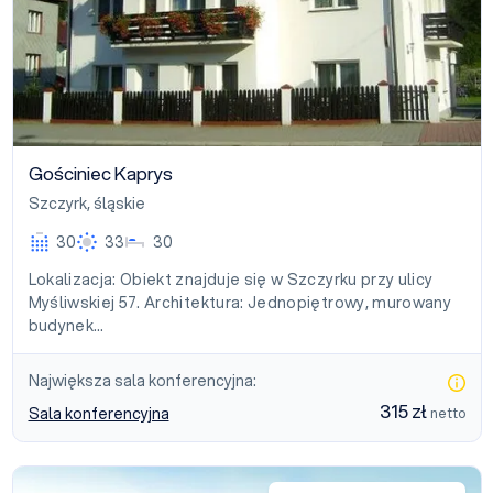
Gościniec Kaprys
Szczyrk
,
śląskie
30
33
30
Lokalizacja: Obiekt znajduje się w Szczyrku przy ulicy
Myśliwskiej 57. Architektura: Jednopiętrowy, murowany
budynek…
Największa sala konferencyjna:
315 zł
Sala konferencyjna
netto
Gajówka & Vita kompleks noclegowy