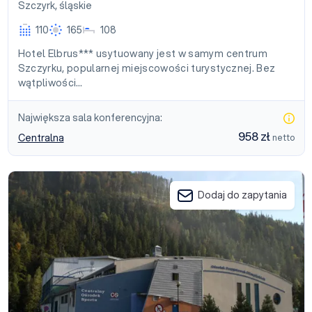
Szczyrk
,
śląskie
110
165
108
Hotel Elbrus*** usytuowany jest w samym centrum
Szczyrku, popularnej miejscowości turystycznej. Bez
wątpliwości…
Największa sala konferencyjna:
958 zł
Centralna
netto
Centralny Ośrodek Sportu - Ośrodek Przygotowań Olimpijskich 
Dodaj do zapytania