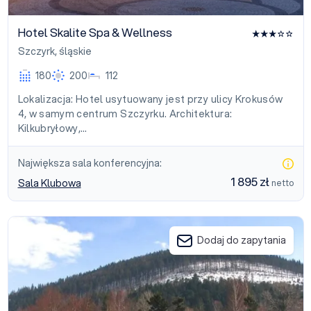
Hotel Skalite Spa & Wellness
Szczyrk
,
śląskie
180
200
112
Lokalizacja: Hotel usytuowany jest przy ulicy Krokusów
4, w samym centrum Szczyrku. Architektura:
Kilkubryłowy,…
Największa sala konferencyjna:
1 895 zł
Sala Klubowa
netto
Dom Wczasowy Rudy Lis
Dodaj do zapytania