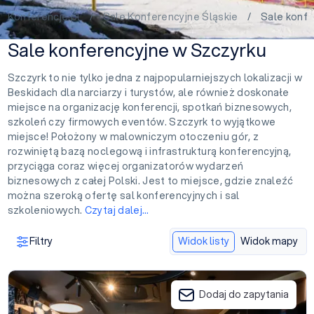
Konferencje.pl
/
Sale Konferencyjne Śląskie
/ Sale konfer
Sale konferencyjne w Szczyrku
Szczyrk to nie tylko jedna z najpopularniejszych lokalizacji w
Beskidach dla narciarzy i turystów, ale również doskonałe
miejsce na organizację konferencji, spotkań biznesowych,
szkoleń czy firmowych eventów. Szczyrk to wyjątkowe
miejsce! Położony w malowniczym otoczeniu gór, z
rozwiniętą bazą noclegową i infrastrukturą konferencyjną,
przyciąga coraz więcej organizatorów wydarzeń
biznesowych z całej Polski. Jest to miejsce, gdzie znaleźć
można szeroką ofertę sal konferencyjnych i sal
szkoleniowych.
Czytaj dalej…
Filtry
Widok listy
Widok mapy
Mercure Szczyrk Resort
Dodaj do zapytania