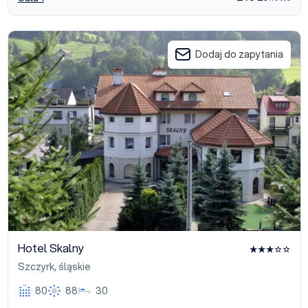
Hotel Skalny
Dodaj do zapytania
Hotel Skalny
Szczyrk
,
śląskie
80
88
30