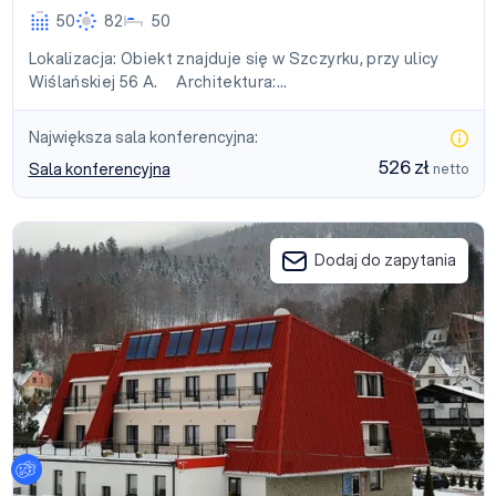
50
82
50
Lokalizacja: Obiekt znajduje się w Szczyrku, przy ulicy
Wiślańskiej 56 A. Architektura:…
Największa sala konferencyjna:
526 zł
Sala konferencyjna
netto
Ośrodek Szkoleniowo-Wypoczynkowy Beskidek
Dodaj do zapytania
Ustawienia plików cookies