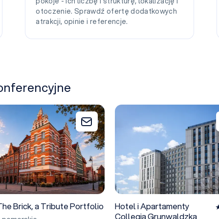
pokoje - ich liczbę i strukturę, lokalizację i
otoczenie. Sprawdź ofertę dodatkowych
atrakcji, opinie i referencje.
konferencyjne
he Brick, a Tribute Portfolio
Hotel i Apartamenty Collegia 
Dodaj do zapytania
he Brick, a Tribute Portfolio
Hotel i Apartamenty
Collegia Grunwaldzka