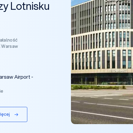
zy Lotnisku
iałalność
E Warsaw
miere Classe
rsaw Airport -
ie
ięcej