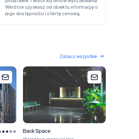
podstawie Twoich kryteriów wyszukiwania.
Wkrótce uzyskasz od obiektu informację o
jego dostępności i ofertę cenową.
Zobacz wszystkie
Grunwaldzka
Back Space
Dodaj do zapytania
Dodaj do zapytan
Back Space