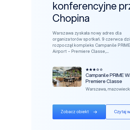
konferencyjne pr
Chopina
Warszawa zyskała nowy adres dla
organizatorów spotkań. 9 czerwca dz
rozpoczął kompleks Campanile PRIM
Airport – Premiere Classe,…
Campanile PRIME Warsaw Airport - Pre
Campanile PRIME Wa
Premiere Classe
Warszawa
,
mazowieck
Zobacz obiekt
Czytaj w