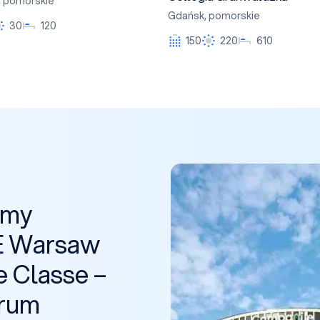
,
pomorskie
Gdańsk
,
pomorskie
30
120
150
220
610
śmy
E Warsaw
e Classe –
trum