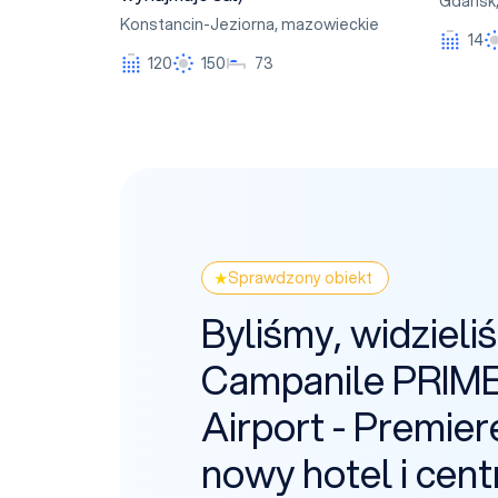
Gdańsk
Konstancin-Jeziorna
,
mazowieckie
14
120
150
73
Sprawdzony obiekt
Byliśmy, widzieli
Campanile PRIM
Airport - Premier
nowy hotel i cen