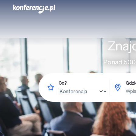
Znaj
Ponad 5000
Co?
Gdzi