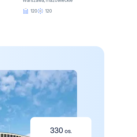
Warszawa
,
mazowieckie
120
120
330
os.