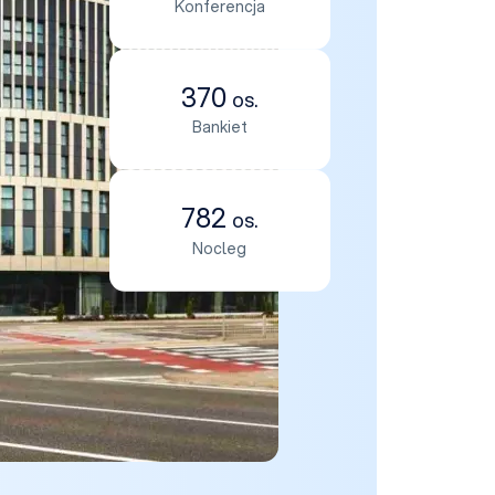
Konferencja
370
os.
Bankiet
782
os.
Nocleg