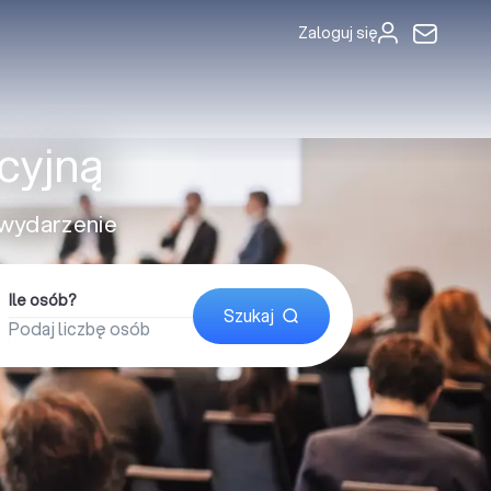
Zaloguj się
cyjną
 wydarzenie
Ile osób?
Szukaj