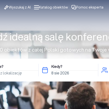
Wyszukaj z AI
Katalog obiektów
Pomoc eksperta
dź idealną salę konferen
 obiektów z całej Polski gotowych na Twoje
e?
Kiedy?