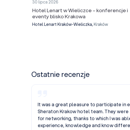
30 lipca 2026
Hotel Lenart w Wieliczce – konferencje i
eventy blisko Krakowa
Hotel Lenart Kraków-Wieliczka
,
Kraków
Ostatnie recenzje
d by the
We once again wanted to take a moment
ortunity
gratitude for the incredible support and
remarkable hotel team during our collab
 on
on our first visit – where we already rec