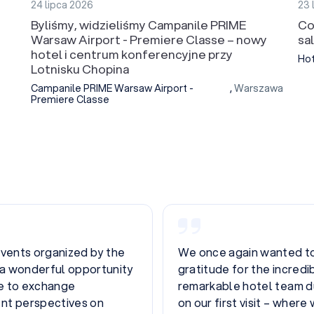
24 lipca 2026
23 
Byliśmy, widzieliśmy Campanile PRIME
Co
Warsaw Airport - Premiere Classe – nowy
sa
hotel i centrum konferencyjne przy
Hot
Lotnisku Chopina
Campanile PRIME Warsaw Airport -
,
Warszawa
Premiere Classe
 to express our deepest
Bardzo polecam, sprawdz
 dedication shown by your
Katowicach obiekt konfe
oration. As we explained
obsługa, świetna kuchnia
eived the warmest, most