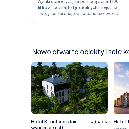
Wyniki doprecyzuj za pomocą ponad 100
filtrów i poznaj listę idealnych miejsc na
Twoją konferencję, szkolenie czy event.
Nowo otwarte obiekty i sale 
Hotel Konstancja (nie wynajmuje sal)
Hotel T
Hotel Konstancja (nie
Hotel T
wynajmuje sal)