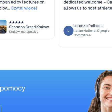
ct close to our heart. It
j
Joanna Czechowska
J
Hashi Communications
Hotel Saski Krakow
aski Krakow Curio Collection by Hilton
Curio Collection by
Hilton
Kraków
,
małopolskie
pomocy