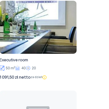
Executive room
Executive room
2
50 m
40
20
1 091,50 zł netto
za dzień
Apartament Prezydencki