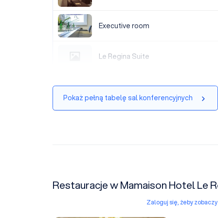
Executive room
Executive room
Le Regina Suite
Le Regina Suite
Pokaż pełną tabelę sal konferencyjnych
Restauracje w Mamaison Hotel Le 
Zaloguj się, żeby zobacz