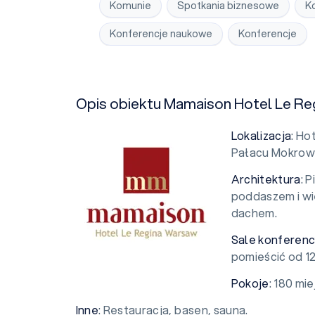
Komunie
Spotkania biznesowe
K
Konferencje naukowe
Konferencje
Opis obiektu Mamaison Hotel Le R
Lokalizacja
: Ho
Pałacu Mokrows
Architektura
: 
poddaszem i w
dachem.
Sale konferenc
pomieścić od 1
Pokoje
: 180 mi
Inne
: Restauracja, basen, sauna.