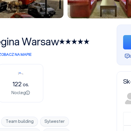
egina Warsaw
ZOBACZ NA MAPIE
Nocleg
Sk
122
os.
Nocleg
Team building
Sylwester