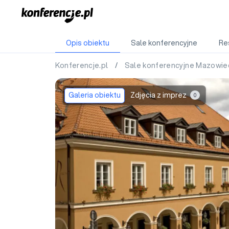
Opis obiektu
Sale konferencyjne
Re
Konferencje.pl
/
Sale konferencyjne Mazowie
Galeria obiektu
Zdjęcia z imprez
0