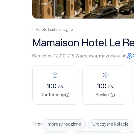
Hotele konferencyjne
Mamaison Hotel Le R
Koscielna 12, 00-218
Warszawa
,
mazowieckie
Konferencja
Bankiet
100
100
os.
os.
Konferencja
Bankiet
Tagi:
Imprezy rodzinne
Uroczyste kolacje