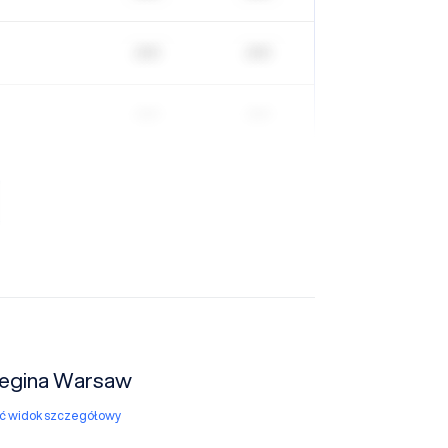
| | | | |
| | | | |
| | | | |
| | | | |
Regina Warsaw
yć widok szczegółowy