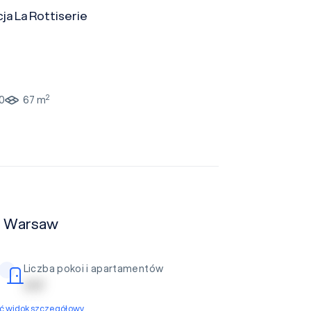
ja La Rottiserie
2
0
67 m
a Warsaw
Liczba pokoi i apartamentów
| | | | |
yć widok szczegółowy