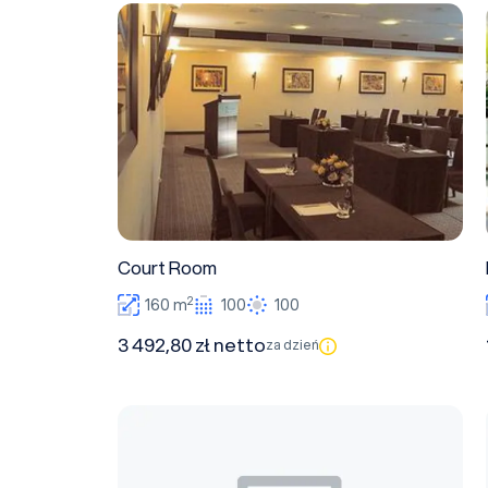
Court Room
Court Room
2
160 m
100
100
3 492,80 zł netto
za dzień
Le Regina Suite