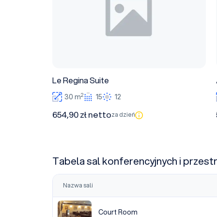
Le Regina Suite
2
30 m
15
12
654,90 zł netto
za dzień
Tabela sal konferencyjnych i przest
Nazwa sali
Court Room
Court Room