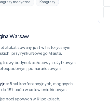
ongresy medyczne
Kongresy
egina Warsaw
tel zlokalizowany jest w historycznym
kich, przy rynku Nowego Miasta.
Piętrowy budynek pałacowy z użytkowym
ielospadowym, pomarańczowym
yjne
: 5 sal konferencyjnych, mogących
2 do 187 osób w ustawieniu kinowym.
ejsc noclegowych w 61 pokojach.