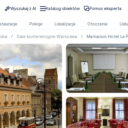
Wyszukaj z AI
Katalog obiektów
Pomoc eksperta
stauracje
Pokoje
Lokalizacja
Otoczenie
Usłu
ckie
/
Sale konferencyjne Warszawa
/ Mamaison Hotel Le 