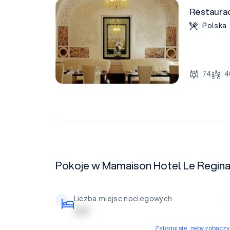
Restaurac
Polska
74
4
Pokoje w Mamaison Hotel Le Regin
Liczba miejsc noclegowych
| | | | |
Zaloguj się, żeby zobacz