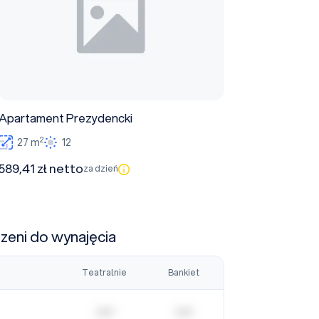
Apartament Prezydencki
2
27 m
12
589,41 zł netto
za dzień
rzeni do wynajęcia
Teatralnie
Bankiet
| | | | |
| | | | |