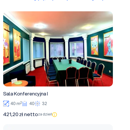
Sala Konferencyjna I
Sala Konferencyjna I
2
40 m
40
32
421,20 zł netto
za dzień
Sala Konferencyjna II