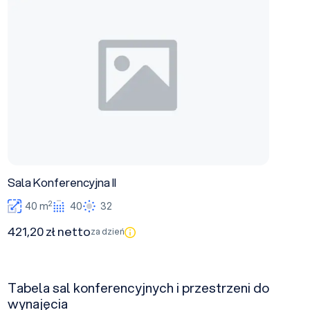
Sala Konferencyjna II
2
40 m
40
32
421,20 zł netto
za dzień
Tabela sal konferencyjnych i przestrzeni do
wynajęcia