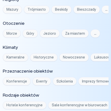
Mazury
Trójmiasto
Beskidy
Bieszczady
…
Otoczenie
Morze
Góry
Jezioro
Za miastem
…
Klimaty
Kameralne
Historyczne
Nowoczesne
Luksusow
Przeznaczenie obiektów
Konferencje
Eventy
Szkolenia
Imprezy firmowe
Rodzaje obiektów
Hotele konferencyjne
Sale konferencyjne w biurowcach