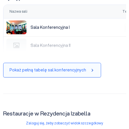
Nazwa sali
Tea
Sala Konferencyjna I
Sala Konferencyjna I
|
Sala Konferencyjna II
Sala Konferencyjna II
|
Pokaż pełną tabelę sal konferencyjnych
Restauracje w Rezydencja Izabella
Zaloguj się, żeby zobaczyć widok szczegółowy