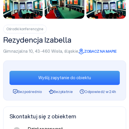
+1
Ośrodki konferencyjne
Rezydencja Izabella
Gimnazjalna 10, 43-460
Wisła
,
śląskie
ZOBACZ NA MAPIE
Wyślij zapytanie do obiektu
Bezpośrednio
Bezpłatnie
Odpowiedź w 24h
Skontaktuj się z obiektem