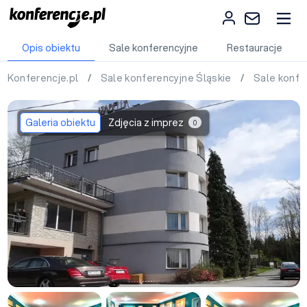
Opis obiektu
Sale konferencyjne
Restauracje
Konferencje.pl
/
Sale konferencyjne Śląskie
/
Sale konfe
Galeria obiektu
Zdjęcia z imprez
0