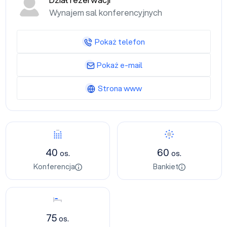
Dział rezerwacji
Wynajem sal konferencyjnych
Pokaż telefon
Pokaż e-mail
Strona www
Konferencja
Bankiet
40
60
os.
os.
Konferencja
Bankiet
Nocleg
75
os.