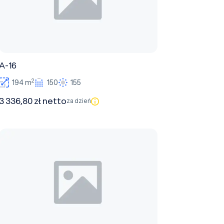
A-16
2
194 m
150
155
3 336,80 zł netto
za dzień
B-20