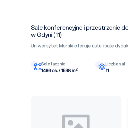
Sale konferencyjne i przestrzenie d
w Gdyni (11)
Uniwersytet Morski oferuje aule i sale dyda
Sale łącznie
Liczba sal
2
1496 os. / 1538 m
11
Aula w obiekcie I