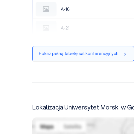
A-16
A-16
A-21
A-21
Pokaż pełną tabelę sal konferencyjnych
Lokalizacja Uniwersytet Morski w G