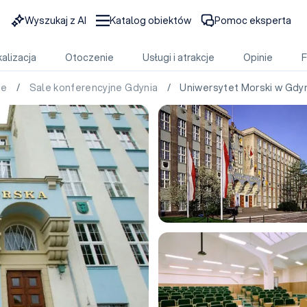
Wyszukaj z AI
Katalog obiektów
Pomoc eksperta
alizacja
Otoczenie
Usługi i atrakcje
Opinie
ie
/
Sale konferencyjne Gdynia
/ Uniwersytet Morski w Gdyn