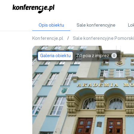
Opis obiektu
Sale konferencyjne
Lok
Konferencje.pl
/
Sale konferencyjne Pomorsk
Galeria obiektu
Zdjęcia z imprez
0