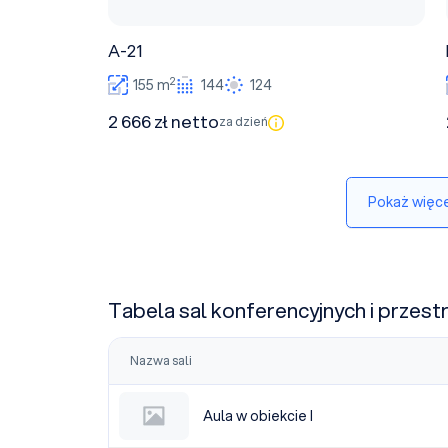
A-21
2
155 m
144
124
2 666 zł netto
za dzień
Pokaż więce
Tabela sal konferencyjnych i przest
Nazwa sali
Aula w obiekcie I
Aula w obiekcie I