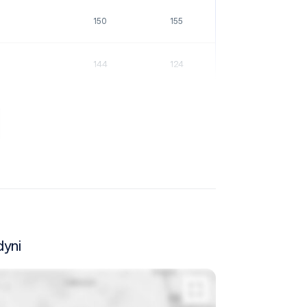
150
155
144
124
dyni