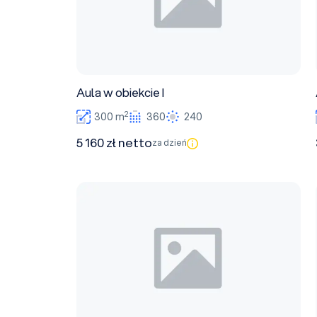
Aula w obiekcie I
2
300 m
360
240
5 160 zł netto
za dzień
A-21