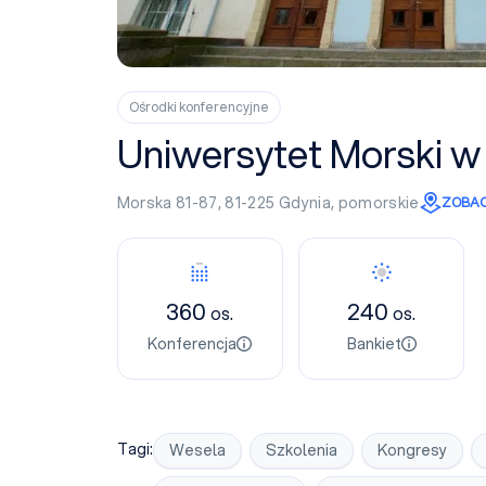
Ośrodki konferencyjne
Uniwersytet Morski w
Morska 81-87, 81-225
Gdynia
,
pomorskie
ZOBAC
Konferencja
Bankiet
360
240
os.
os.
Konferencja
Bankiet
Tagi:
Wesela
Szkolenia
Kongresy