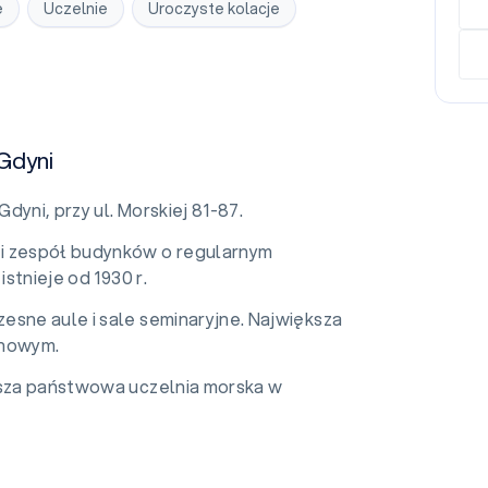
e
Uczelnie
Uroczyste kolacje
Gdyni
dyni, przy ul. Morskiej 81-87.
i zespół budynków o regularnym
istnieje od 1930 r.
czesne
aule i sale seminaryjne. Największa
inowym.
ksza państwowa uczelnia morska w