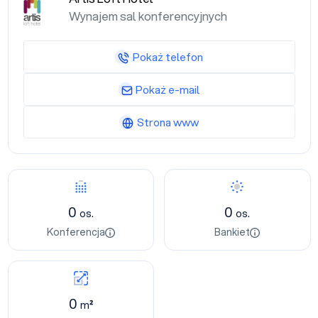
Wynajem sal konferencyjnych
Pokaż telefon
Pokaż e-mail
Strona www
0
0
os.
os.
Konferencja
Bankiet
0
m²