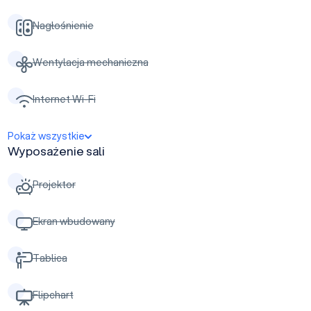
Nagłośnienie
Wentylacja mechaniczna
Internet Wi-Fi
Pokaż wszystkie
Wyposażenie sali
Projektor
Ekran wbudowany
Tablica
Flipchart