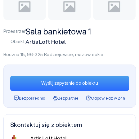
Sala bankietowa 1
Przestrzeń:
Artis Loft Hotel
Obiekt:
Boczna 18, 96-325
Radziejowice
,
mazowieckie
Wyślij zapytanie do obiektu
Bezpośrednio
Bezpłatnie
Odpowiedź w 24h
Skontaktuj się z obiektem
Artis Loft Hotel