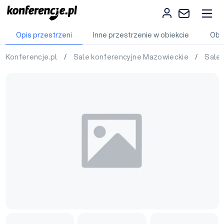
Opis przestrzeni
Inne przestrzenie w obiekcie
Obi
Konferencje.pl
/
Sale konferencyjne Mazowieckie
/
Sale 