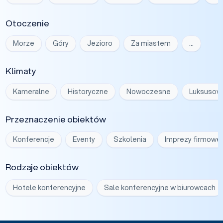
Otoczenie
Morze
Góry
Jezioro
Za miastem
…
Klimaty
Kameralne
Historyczne
Nowoczesne
Luksusow
Przeznaczenie obiektów
Konferencje
Eventy
Szkolenia
Imprezy firmowe
Rodzaje obiektów
Hotele konferencyjne
Sale konferencyjne w biurowcach