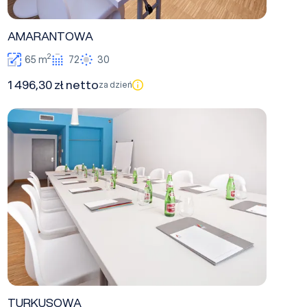
AMARANTOWA
2
65 m
72
30
1 496,30 zł netto
za dzień
TURKUSOWA
TURKUSOWA