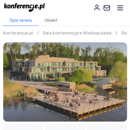
Opis terenu
Obiekt
Konferencje.pl
/
Sale konferencyjne Wielkopolskie
/
Sal