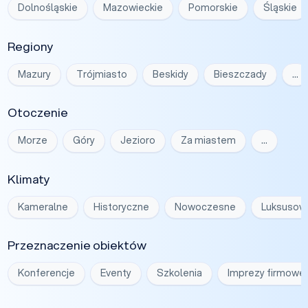
Dolnośląskie
Mazowieckie
Pomorskie
Śląskie
Regiony
Mazury
Trójmiasto
Beskidy
Bieszczady
…
Otoczenie
Morze
Góry
Jezioro
Za miastem
…
Klimaty
Kameralne
Historyczne
Nowoczesne
Luksusow
Przeznaczenie obiektów
Konferencje
Eventy
Szkolenia
Imprezy firmowe