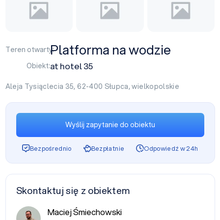
Platforma na wodzie
Teren otwarty:
at hotel 35
Obiekt:
Aleja Tysiąclecia 35, 62-400
Słupca
,
wielkopolskie
Wyślij zapytanie do obiektu
Bezpośrednio
Bezpłatnie
Odpowiedź w 24h
Skontaktuj się z obiektem
Maciej Śmiechowski