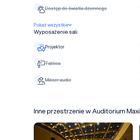
Dostęp do światła dziennego
Pokaż wszystkie
Wyposażenie sali
Projektor
Tablica
Mikser audio
Inne przestrzenie w Auditorium Ma
Aula Duża (A)