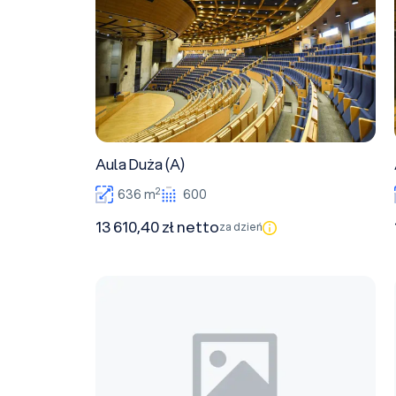
Aula Duża (A)
2
636 m
600
13 610,40 zł netto
za dzień
Sala Wystawowa (A)