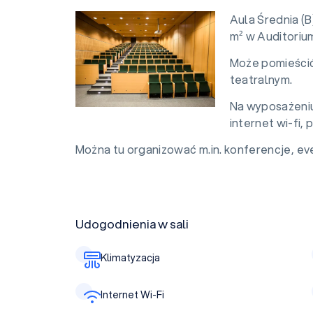
Aula Średnia (B
m² w Auditoriu
Może pomieścić
teatralnym.
Na wyposażeniu 
internet wi-fi,
Można tu organizować m.in. konferencje, eve
Udogodnienia w sali
Klimatyzacja
Internet Wi-Fi