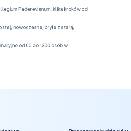
ollegium Paderevianum, klika kroków od
ostej, nowoczesnej bryle z szarą,
minaryjne od 60 do 1200 osób w
wództwa
Przeznaczenie obiektów