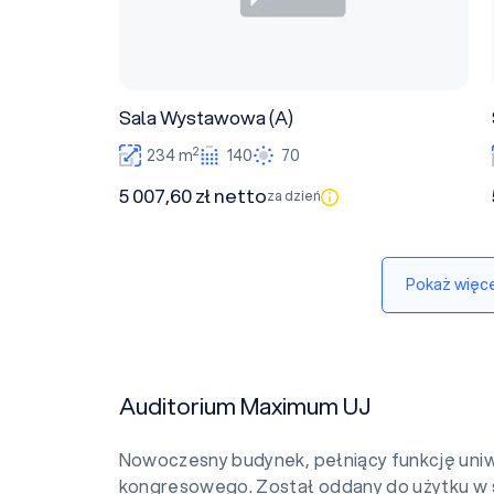
Sala Wystawowa (A)
2
234 m
140
70
5 007,60 zł netto
za dzień
Pokaż więce
Auditorium Maximum UJ
Nowoczesny budynek, pełniący funkcję uni
kongresowego. Został oddany do użytku w s