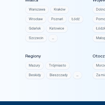
Warszawa
Kraków
Dolno
Wrocław
Poznań
Łódź
Pomo
Gdańsk
Katowice
Łódzk
Szczecin
…
Małop
Regiony
Otocz
Mazury
Trójmiasto
Morz
Beskidy
Bieszczady
…
Za m