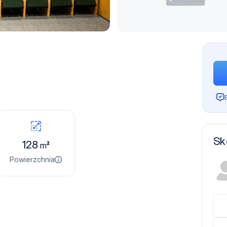
Sk
128
m²
Powierzchnia