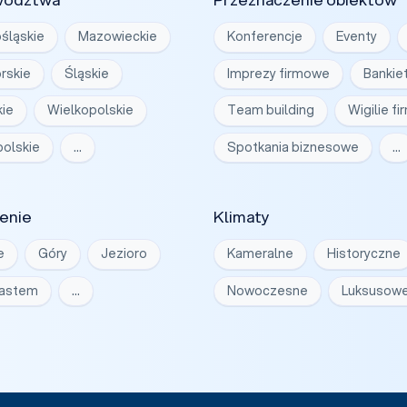
śląskie
Mazowieckie
Konferencje
Eventy
rskie
Śląskie
Imprezy firmowe
Bankie
ie
Wielkopolskie
Team building
Wigilie f
olskie
…
Spotkania biznesowe
…
enie
Klimaty
e
Góry
Jezioro
Kameralne
Historyczne
iastem
…
Nowoczesne
Luksusow