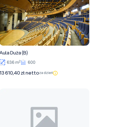
Aula Duża (B)
2
636 m
600
13 610,40 zł netto
za dzień
Sala Wystawowa (B)