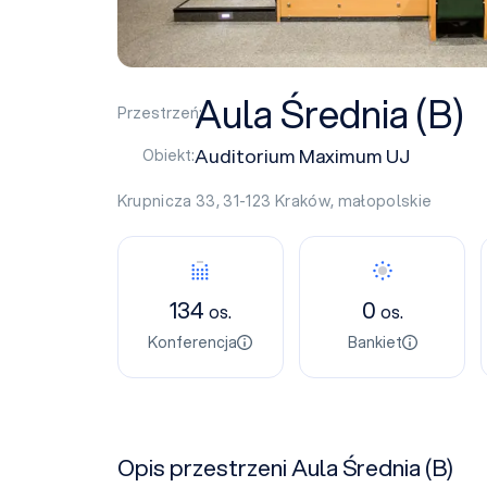
Aula Średnia (B)
Przestrzeń:
Auditorium Maximum UJ
Obiekt:
Krupnicza 33, 31-123
Kraków
,
małopolskie
134
0
os.
os.
Konferencja
Bankiet
Opis przestrzeni Aula Średnia (B)