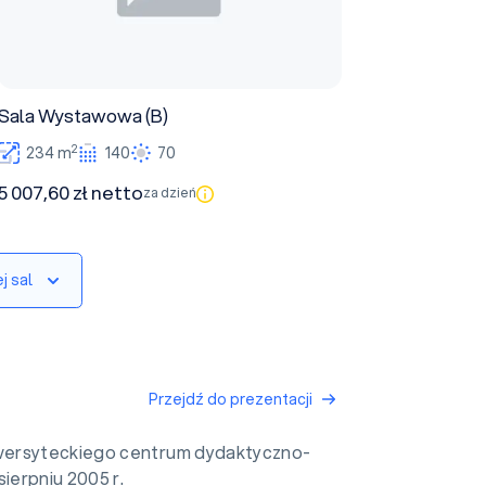
Sala Wystawowa (B)
2
234 m
140
70
5 007,60 zł netto
za dzień
j sal
Przejdź do prezentacji
wersyteckiego centrum dydaktyczno-
ierpniu 2005 r.