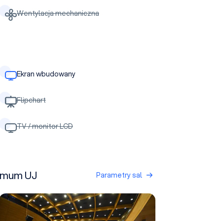
Wentylacja mechaniczna
Ekran wbudowany
Flipchart
TV / monitor LCD
ximum UJ
Parametry sal
Aula Duża (B)