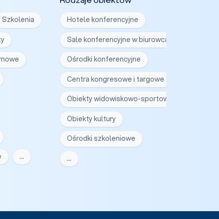
Szkolenia
Hotele konferencyjne
ty
Sale konferencyjne w biurowcach
irmowe
Ośrodki konferencyjne
Centra kongresowe i targowe
Obiekty widowiskowo-sportowe
Obiekty kultury
Ośrodki szkoleniowe
e
…
…