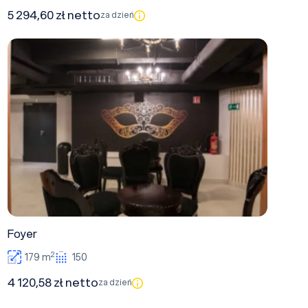
5 294,60 zł netto
za dzień
Foyer
Foyer
2
179 m
150
4 120,58 zł netto
za dzień