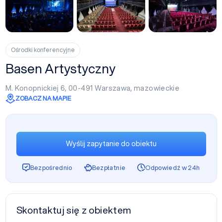
+2
Ośrodki konferencyjne
Basen Artystyczny
M. Konopnickiej 6, 00-491
Warszawa
,
mazowieckie
ZOBACZ NA MAPIE
Wyślij zapytanie do obiektu
Bezpośrednio
Bezpłatnie
Odpowiedź w 24h
Skontaktuj się z obiektem