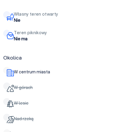
Własny teren otwarty
Nie
Teren piknikowy
Nie ma
Okolica
W centrum miasta
W górach
W lesie
Nad rzeką