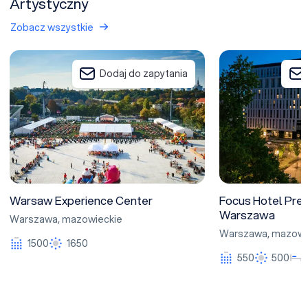
Artystyczny
Zobacz wszystkie
Warsaw Experience Center
Focus Hotel Prem
Dodaj do zapytania
Warsaw Experience Center
Focus Hotel Pre
Warszawa
Warszawa
,
mazowieckie
Warszawa
,
mazowi
1500
1650
550
500