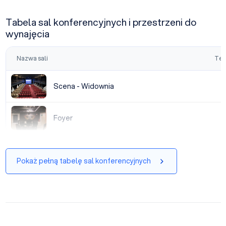
Tabela sal konferencyjnych i przestrzeni do
wynajęcia
Nazwa sali
Tea
Scena - Widownia
Scena - Widownia
Foyer
Foyer
Pokaż pełną tabelę sal konferencyjnych