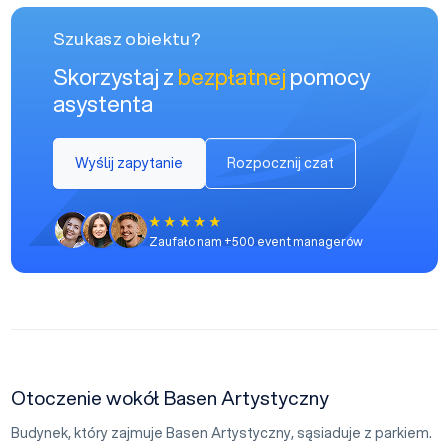
Szukasz obiektu?
Skorzystaj z
bezpłatnej
pomocy
asystenta
Wyślij zapytanie
Rozpocznij czat
Zaufało nam +500 event managerów
Otoczenie wokół Basen Artystyczny
Budynek, który zajmuje Basen Artystyczny, sąsiaduje z parkiem.