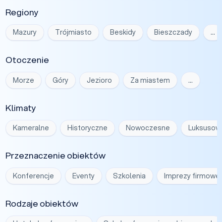
Regiony
Mazury
Trójmiasto
Beskidy
Bieszczady
…
Otoczenie
Morze
Góry
Jezioro
Za miastem
…
Klimaty
Kameralne
Historyczne
Nowoczesne
Luksusow
Przeznaczenie obiektów
Konferencje
Eventy
Szkolenia
Imprezy firmowe
Rodzaje obiektów