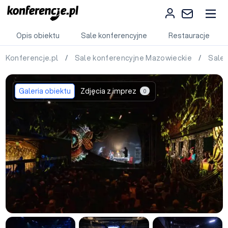
Opis obiektu
Sale konferencyjne
Restauracje
Konferencje.pl
/
Sale konferencyjne Mazowieckie
/
Sale
Galeria obiektu
Zdjęcia z imprez
0