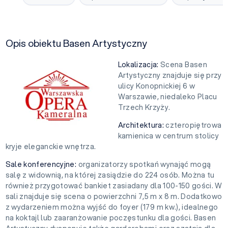
Opis obiektu Basen Artystyczny
Lokalizacja:
Scena Basen
Artystyczny znajduje się przy
ulicy Konopnickiej 6 w
Warszawie, niedaleko Placu
Trzech Krzyży.
Architektura:
czteropiętrowa
kamienica w centrum stolicy
kryje eleganckie wnętrza.
Sale konferencyjne:
organizatorzy spotkań wynająć mogą
salę z widownią, na której zasiądzie do 224 osób. Można tu
również przygotować bankiet zasiadany dla 100-150 gości. W
sali znajduje się scena o powierzchni 7,5 m x 8 m. Dodatkowo
z wydarzeniem można wyjść do foyer (179 m kw.), idealnego
na koktajl lub zaaranżowanie poczęstunku dla gości. Basen