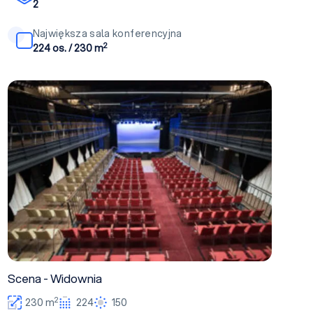
2
Największa sala konferencyjna
2
224 os. / 230 m
Scena - Widownia
Scena - Widownia
2
230 m
224
150