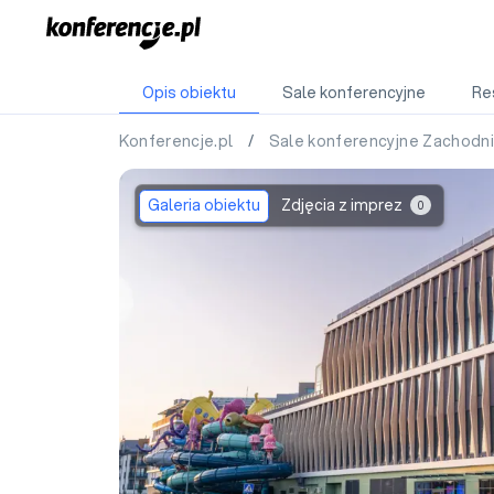
Opis obiektu
Sale konferencyjne
Re
Konferencje.pl
/
Sale konferencyjne Zachod
Galeria obiektu
Zdjęcia z imprez
0