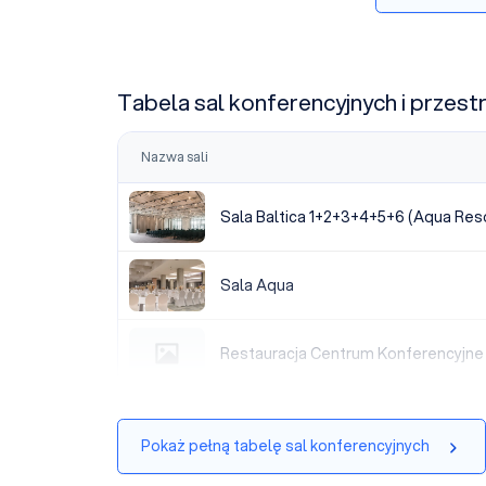
Tabela sal konferencyjnych i przest
Nazwa sali
Sala Baltica 1+2+3+4+5+6 (Aqua Resort)
Sala Baltica 1+2+3+4+5+6 (Aqua Reso
Sala Aqua
Sala Aqua
Restauracja Centrum Konferencyjne
Restauracja Centrum Konferencyjne
Pokaż pełną tabelę sal konferencyjnych