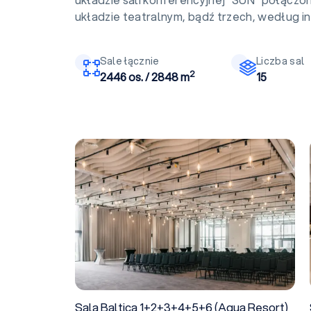
układzie teatralnym, bądź trzech, według in
Sale łącznie
Liczba sal
2
2446 os. / 2848 m
15
Sala Baltica 1+2+3+4+5+6 (Aqua Resort)
Sala Baltica 1+2+3+4+5+6 (Aqua Resort)