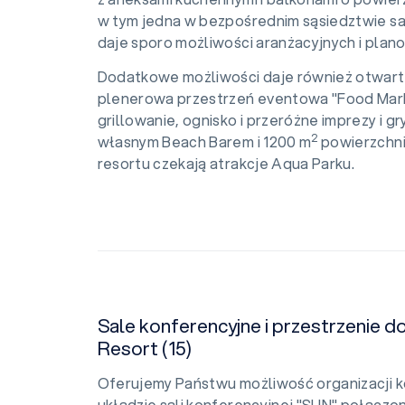
w tym jedna w bezpośrednim sąsiedztwie sal
daje sporo możliwości aranżacyjnych i plan
Dodatkowe możliwości daje również otwarta
plenerowa przestrzeń eventowa "Food Mar
grillowanie, ognisko i przeróżne imprezy i
2
własnym Beach Barem i 1200 m
powierzchni
resortu czekają atrakcje Aqua Parku.
Sale konferencyjne i przestrzenie d
Resort (15)
Oferujemy Państwu możliwość organizacji 
układzie sali konferencyjnej "SUN" połączo