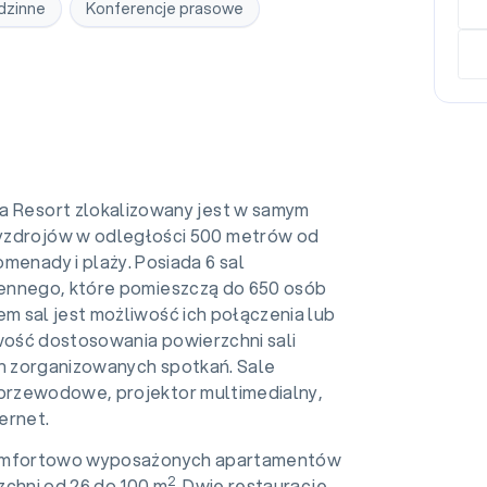
dzinne
Konferencje prasowe
t
a Resort zlokalizowany jest w samym
yzdrojów w odległości 500 metrów od
menady i plaży. Posiada 6 sal
iennego, które pomieszczą do 650 osób
m sal jest możliwość ich połączenia lub
iwość dostosowania powierzchni sali
ch zorganizowanych spotkań. Sale
przewodowe, projektor multimedialny,
ernet.
 komfortowo wyposażonych apartamentów
2
zchni od 26 do 100 m
. Dwie restauracje,