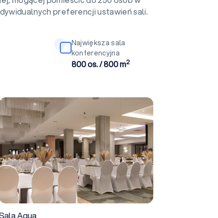
dywidualnych preferencji ustawień sali.
Największa sala
konferencyjna
2
800 os. / 800 m
Sala Aqua
Sala Aqua