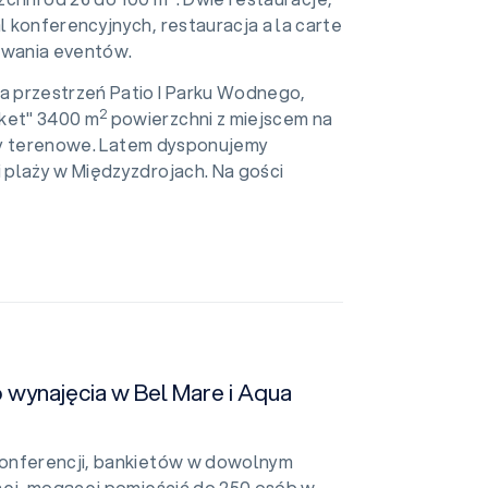
 konferencyjnych, restauracja a la carte
owania eventów.
 przestrzeń Patio I Parku Wodnego,
2
ket" 3400 m
powierzchni z miejscem na
 gry terenowe. Latem dysponujemy
 plaży w Międzyzdrojach. Na gości
o wynajęcia w Bel Mare i Aqua
konferencji, bankietów w dowolnym
nej, mogącej pomieścić do 250 osób w