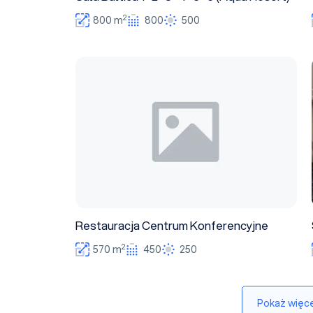
2
800 m
800
500
Restauracja Centrum Konferencyjne
Restauracja Centrum Konferencyjne
2
570 m
450
250
Pokaż więce