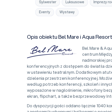
Sylwester
Luksusowe
Imprezy ro
Eventy
Wystawy
Opis obiektu Bel Mare i Aqua Resor
Bel Mare & Aqu
centrum Międz
nadmorskiej pro
konferencyjnych z dostępem do światła dz
w ustawieniu teatralnym. Dodatkowym atute
dzielenia przestrzeni konferencyjnej. Możl
według potrzeb konferencji, szkoleń i inny
wyposażone w nagłośnienie, mikrofony bez
ekran, ﬂipchart, a także bezprzewodowy Int
Do dyspozycji gości oddano łącznie 1040
z aneksami kuchennymi i balkonami o powier