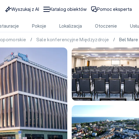
Wyszukaj z AI
Katalog obiektów
Pomoc eksperta
stauracje
Pokoje
Lokalizacja
Otoczenie
Usłu
niopomorskie
/
Sale konferencyjne Międzyzdroje
/ Bel Mare 