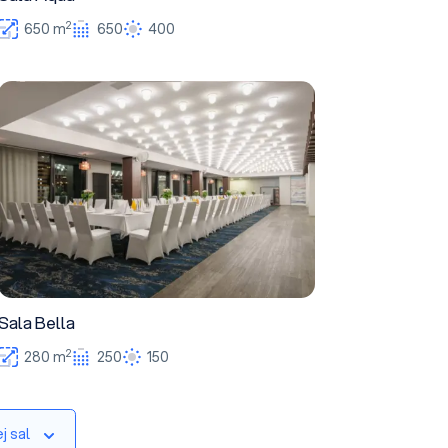
2
650 m
650
400
Sala Bella
Sala Bella
2
280 m
250
150
j sal