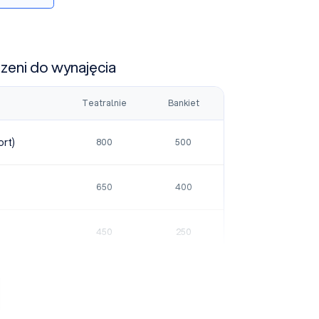
rzeni do wynajęcia
Teatralnie
Bankiet
rt)
800
500
650
400
450
250