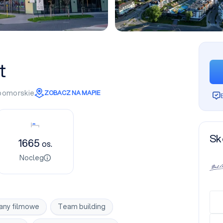
t
pomorskie
ZOBACZ NA MAPIE
Nocleg
Sk
1665
os.
Nocleg
any filmowe
Team building