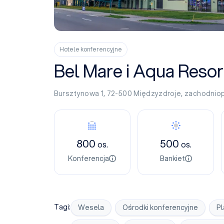
Hotele konferencyjne
Bel Mare i Aqua Resor
Bursztynowa 1, 72-500
Międzyzdroje
,
zachodnio
Konferencja
Bankiet
800
500
os.
os.
Konferencja
Bankiet
Tagi:
Wesela
Ośrodki konferencyjne
Pl