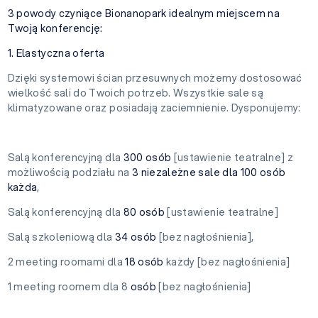
3 powody czyniące Bionanopark idealnym miejscem na
Twoją konferencję:
1. Elastyczna oferta
Dzięki systemowi ścian przesuwnych możemy dostosować
wielkość sali do Twoich potrzeb. Wszystkie sale są
klimatyzowane oraz posiadają zaciemnienie. Dysponujemy:
Salą konferencyjną dla
300 osób
[ustawienie teatralne] z
możliwością podziału na
3 niezależne sale dla 100 osób
każda
,
Salą konferencyjną dla
80 osób
[ustawienie teatralne]
Salą szkoleniową dla
34 osób
[bez nagłośnienia],
2 meeting roomami dla
18 osób
każdy [bez nagłośnienia]
1 meeting roomem dla 8
osób
[bez nagłośnienia]