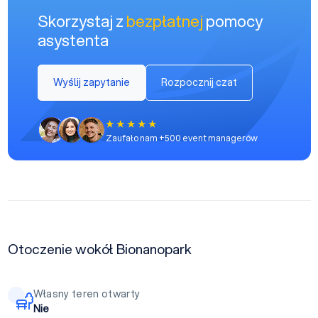
Skorzystaj z
bezpłatnej
pomocy
asystenta
Wyślij zapytanie
Rozpocznij czat
Zaufało nam +500 event managerów
Otoczenie wokół Bionanopark
Własny teren otwarty
Nie