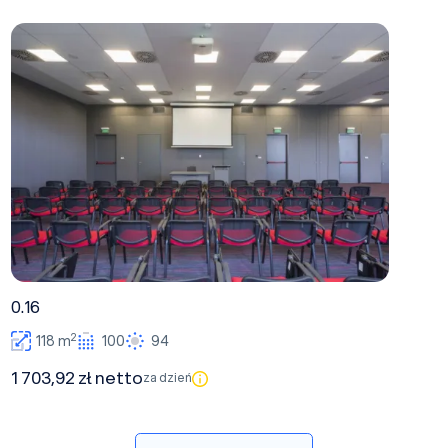
0.16
0.16
2
118 m
100
94
1 703,92 zł netto
za dzień