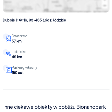
Dubois 114/116, 93-465
Łódź
,
łódzkie
Dworzec
57 km
Lotnisko
49 km
Parking własny
150 aut
Inne ciekawe obiekty w pobliżu Bionanopark