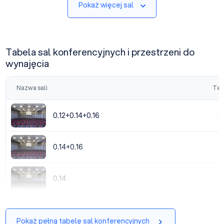
Pokaż więcej sal
Tabela sal konferencyjnych i przestrzeni do
wynajęcia
Nazwa sali
Tea
0.12+0.14+0.16
0.12+0.14+0.16
|
0.14+0.16
0.14+0.16
|
0.14
0.14
|
Pokaż pełną tabelę sal konferencyjnych