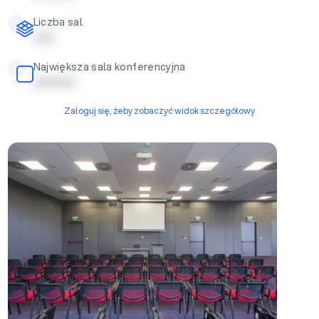
Liczba sal
| | | | |
Największa sala konferencyjna
| | | | | | | | | |
Zaloguj się, żeby zobaczyć widok szczegółowy
0.12+0.14+0.16