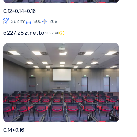
0.12+0.14+0.16
2
362 m
300
289
5 227,28 zł netto
za dzień
0.14+0.16
0.14+0.16