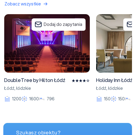
Zobacz wszystkie
DoubleTree by Hilton Łódź
Holiday Inn Łódź
Dodaj do zapytania
DoubleTree by Hilton Łódź
Holiday Inn Łódź
Łódź
,
łódzkie
Łódź
,
łódzkie
1200
1600
796
150
150
Szukasz obiektu?