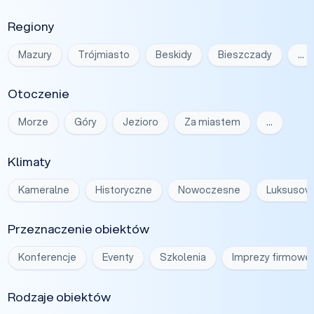
Regiony
Mazury
Trójmiasto
Beskidy
Bieszczady
…
Otoczenie
Morze
Góry
Jezioro
Za miastem
…
Klimaty
Kameralne
Historyczne
Nowoczesne
Luksusow
Przeznaczenie obiektów
Konferencje
Eventy
Szkolenia
Imprezy firmowe
Rodzaje obiektów