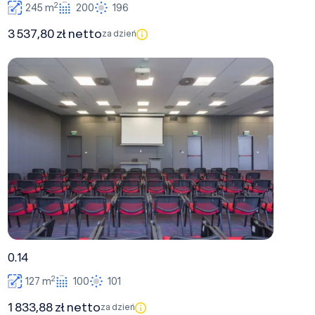
2
245 m
200
196
3 537,80 zł netto
za dzień
0.14
0.14
2
127 m
100
101
1 833,88 zł netto
za dzień