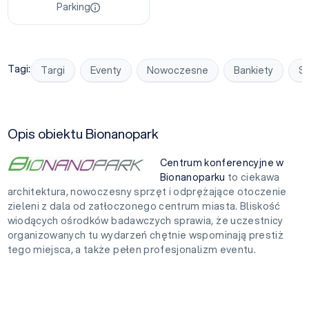
Parking
Tagi:
Targi
Eventy
Nowoczesne
Bankiety
Sp
Opis obiektu Bionanopark
Centrum konferencyjne w
Bionanoparku
to ciekawa
architektura, nowoczesny sprzęt i odprężające otoczenie
zieleni z dala od zatłoczonego centrum miasta. Bliskość
wiodących ośrodków badawczych sprawia, że uczestnicy
organizowanych tu wydarzeń chętnie wspominają prestiż
tego miejsca, a także pełen profesjonalizm eventu.