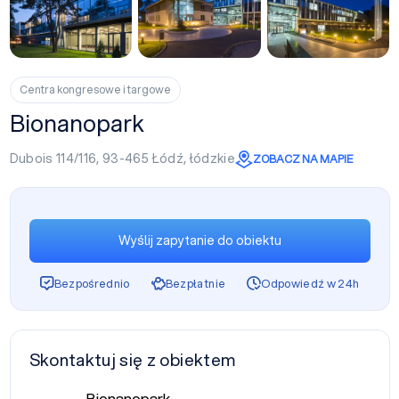
+17
Centra kongresowe i targowe
Bionanopark
Dubois 114/116, 93-465
Łódź
,
łódzkie
ZOBACZ NA MAPIE
Wyślij zapytanie do obiektu
Bezpośrednio
Bezpłatnie
Odpowiedź w 24h
Skontaktuj się z obiektem