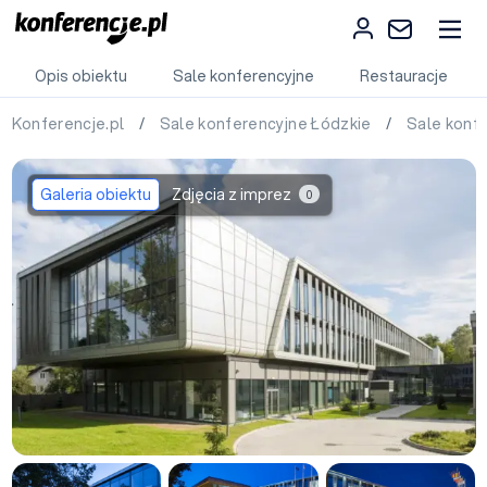
Opis obiektu
Sale konferencyjne
Restauracje
Konferencje.pl
/
Sale konferencyjne Łódzkie
/
Sale konf
Galeria obiektu
Zdjęcia z imprez
0