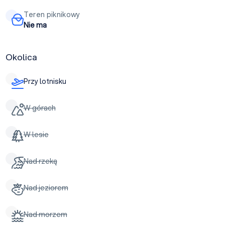
Teren piknikowy
Nie ma
Okolica
Przy lotnisku
W górach
W lesie
Nad rzeką
Nad jeziorem
Nad morzem