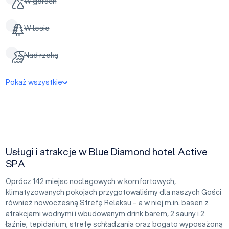
W górach
W lesie
Nad rzeką
Pokaż wszystkie
Usługi i atrakcje w Blue Diamond hotel Active
SPA
Oprócz 142 miejsc noclegowych w komfortowych,
klimatyzowanych pokojach przygotowaliśmy dla naszych Gości
również nowoczesną Strefę Relaksu – a w niej m.in. basen z
atrakcjami wodnymi i wbudowanym drink barem, 2 sauny i 2
łaźnie, tepidarium, strefę schładzania oraz bogato wyposażoną