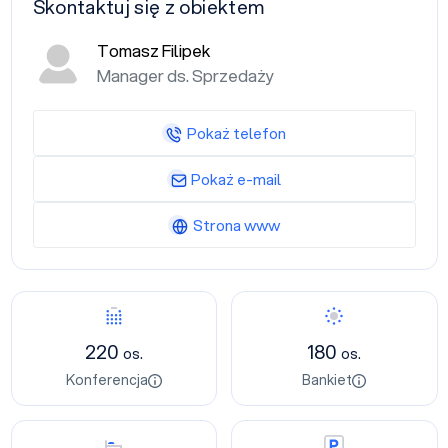
Skontaktuj się z obiektem
Tomasz Filipek
Manager ds. Sprzedaży
Pokaż telefon
Pokaż e-mail
Strona www
Konferencja
Bankiet
220
180
os.
os.
Konferencja
Bankiet
Nocleg
Parking