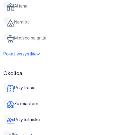
Altana
Namiot
Miejsce na grilla
Pokaż wszystkie
Okolica
Przy trasie
Za miastem
Przy lotnisku