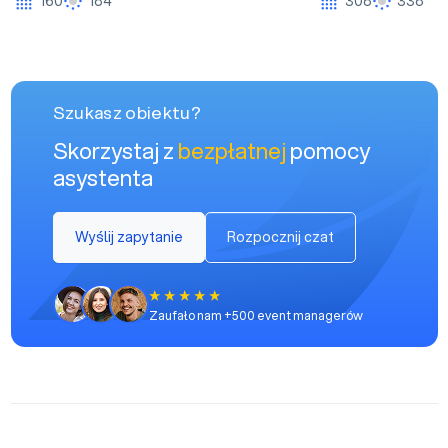
160
184
308
338
Szukasz obiektu?
Skorzystaj z
bezpłatnej
pomocy
asystenta
Wyślij zapytanie
Rozpocznij czat
Zaufało nam +500 event managerów