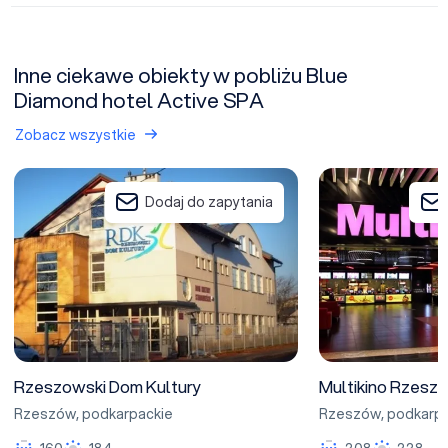
Inne ciekawe obiekty w pobliżu Blue
Diamond hotel Active SPA
Zobacz wszystkie
Rzeszowski Dom Kultury
Multikino Rzeszów
Dodaj do zapytania
Rzeszowski Dom Kultury
Multikino Rzesz
Rzeszów
,
podkarpackie
Rzeszów
,
podkarpa