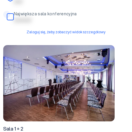
| | | | |
Największa sala konferencyjna
| | | | | | | | | |
Zaloguj się, żeby zobaczyć widok szczegółowy
Sala 1 + 2
Sala 1 + 2