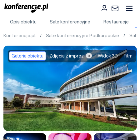
Opis obiektu
Sale konferencyjne
Restauracje
Konferencje.pl
/
Sale konferencyjne Podkarpackie
/
Sale
Galeria obiektu
Zdjęcia z imprez
Widok 3D
Film
0