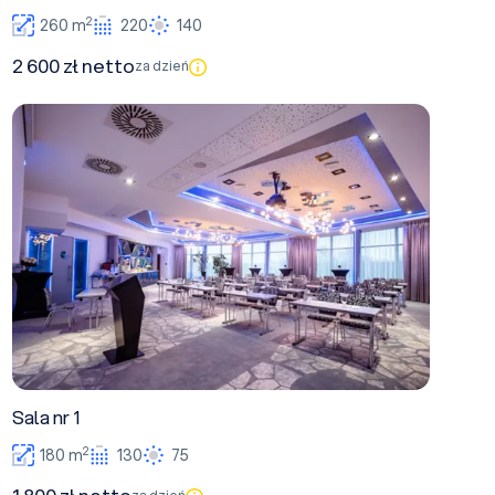
2
260 m
220
140
2 600 zł netto
za dzień
Sala nr 1
Sala nr 1
2
180 m
130
75