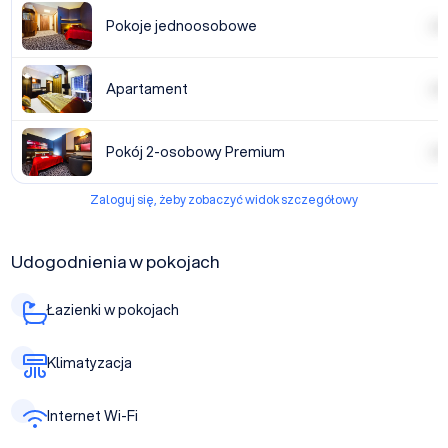
Pokoje jednoosobowe
| | | |
Apartament
| | | |
Pokój 2-osobowy Premium
| | | |
Zaloguj się, żeby zobaczyć widok szczegółowy
Udogodnienia w pokojach
Łazienki w pokojach
Klimatyzacja
Internet Wi-Fi