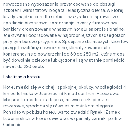
nowoczesne wyposażenie przystosowane do obsługi
szkoleń i warsztatów, bogata i elastyczna oferta, w której
każdy znajdzie coś dla siebie – wszystko to sprawia, że
spotkania biznesowe, konferencje, eventy firmowe czy
bankiety organizowane w naszym hotelu są profesjonalne,
efektywne i dopracowane w najdrobniejszych szczegółach
przy tym bardzo przyjemne. Specjalnie dla naszych klientów
przygotowaliśmy nowoczesne, klimatyzowane sale
konferencyjne o powierzchni od 80 do 250 m2, które mogą
być dowolnie dzielone lub łączone i są w stanie pomieścić
nawet do 220 osób.
Lokalizacja hotelu
Hotel mieści się w cichej i spokojnej okolicy, w odległości 4
km od lotniska w Jasionce i 6 km od centrum Rzeszowa.
Miejsce to idealnie nadaje się na wycieczki piesze i
rowerowe, spodoba się również miłośnikom biegania.
Ponadto w pobliżu hotelu warto zwiedzić Rynek i Zamek
Lubomirskich w Rzeszowie oraz wspaniały zamek i park w
Łańcucie.