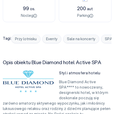
99
200
os.
aut
Nocleg
Parking
Tagi:
Przy lotnisku
Eventy
Sale na koncerty
SPA
Opis obiektu Blue Diamond hotel Active SPA
Styl i atmosfera hotelu
Blue Diamond Active
SPA**** to nowoczesny,
designerski hotel, w którym
doskonale poczują się
zarówno amatorzy aktywnego wypoczynku, jak i miłośnicy
luksusowego relaksu oraz rodziny z dziećmi planujące pełen
atrakcji wypad za miasto. Na Gości czekają tu