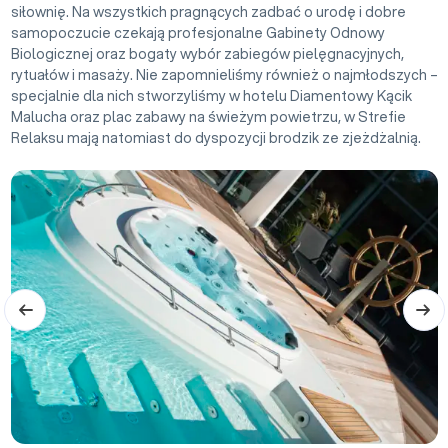
siłownię. Na wszystkich pragnących zadbać o urodę i dobre
samopoczucie czekają profesjonalne Gabinety Odnowy
Biologicznej oraz bogaty wybór zabiegów pielęgnacyjnych,
rytuałów i masaży. Nie zapomnieliśmy również o najmłodszych –
specjalnie dla nich stworzyliśmy w hotelu Diamentowy Kącik
Malucha oraz plac zabawy na świeżym powietrzu, w Strefie
Relaksu mają natomiast do dyspozycji brodzik ze zjeżdżalnią.