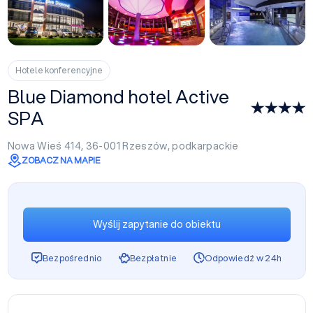
+48
Hotele konferencyjne
Blue Diamond hotel Active
SPA
Nowa Wieś 414, 36-001
Rzeszów
,
podkarpackie
ZOBACZ NA MAPIE
Wyślij zapytanie do obiektu
Bezpośrednio
Bezpłatnie
Odpowiedź w 24h