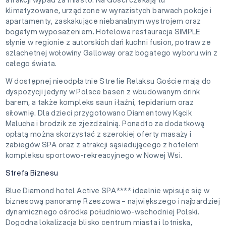
klimatyzowane, urządzone w wyrazistych barwach pokoje i
apartamenty, zaskakujące niebanalnym wystrojem oraz
bogatym wyposażeniem. Hotelowa restauracja SIMPLE
słynie w regionie z autorskich dań kuchni fusion, potraw ze
szlachetnej wołowiny Galloway oraz bogatego wyboru win z
całego świata.
W dostępnej nieodpłatnie Strefie Relaksu Goście mają do
dyspozycji jedyny w Polsce basen z wbudowanym drink
barem, a także kompleks saun i łaźni, tepidarium oraz
siłownię. Dla dzieci przygotowano Diamentowy Kącik
Malucha i brodzik ze zjeżdżalnią. Ponadto za dodatkową
opłatą można skorzystać z szerokiej oferty masaży i
zabiegów SPA oraz z atrakcji sąsiadującego z hotelem
kompleksu sportowo-rekreacyjnego w Nowej Wsi.
Strefa Biznesu
Blue Diamond hotel Active SPA**** idealnie wpisuje się w
biznesową panoramę Rzeszowa – największego i najbardziej
dynamicznego ośrodka południowo-wschodniej Polski.
Dogodna lokalizacja blisko centrum miasta i lotniska,