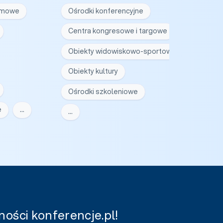
irmowe
Ośrodki konferencyjne
Centra kongresowe i targowe
Obiekty widowiskowo-sportowe
Obiekty kultury
Ośrodki szkoleniowe
e
…
…
ości konferencje.pl!