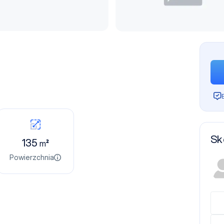
Sk
135
m²
Powierzchnia