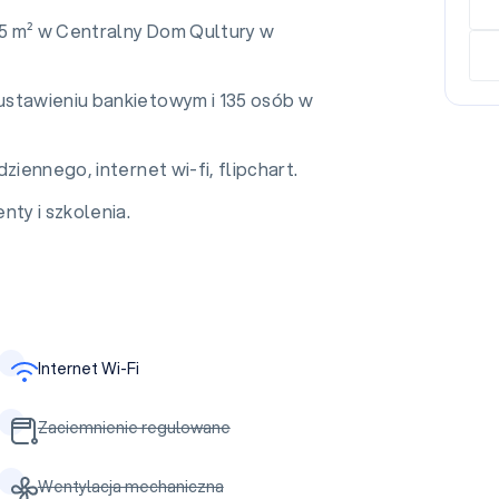
135 m² w Centralny Dom Qultury w
ustawieniu bankietowym i 135 osób w
ziennego, internet wi-fi, flipchart.
nty i szkolenia.
Internet Wi-Fi
Zaciemnienie regulowane
Wentylacja mechaniczna