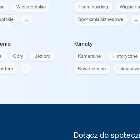
ie
Wielkopolskie
Team building
Wigilie f
olskie
…
Spotkania biznesowe
…
enie
Klimaty
e
Góry
Jezioro
Kameralne
Historyczne
iastem
…
Nowoczesne
Luksusow
Dołącz do społeczn