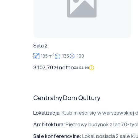
Sala 2
2
135 m
135
100
3 107,70 zł netto
za dzień
Centralny Dom Qultury
Lokalizacja:
Klub mieści się w warszawskiej 
Architektura:
Piętrowy budynek z lat 70-tyc
Sale konferencyjne
: Lokal posiada 2 sale 