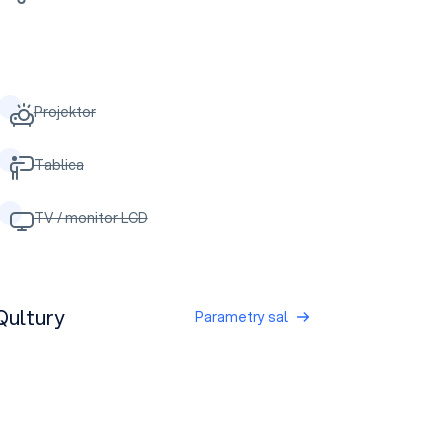
Projektor
Tablica
TV / monitor LCD
Qultury
Parametry sal