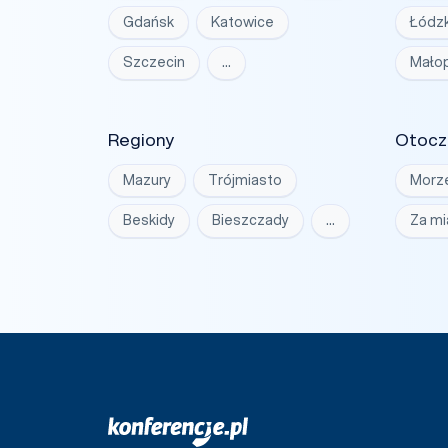
Gdańsk
Katowice
Łódzk
Szczecin
…
Małop
Regiony
Otocz
Mazury
Trójmiasto
Morz
Beskidy
Bieszczady
…
Za m