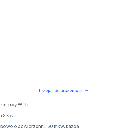
Przejdź do prezentacji
dzielnicy Wola
h XX w.
klubowe o powierzchni 150 mkw. każda