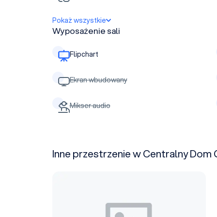
Pokaż wszystkie
Wyposażenie sali
Flipchart
Ekran wbudowany
Mikser audio
Inne przestrzenie w Centralny Dom 
Sala 2