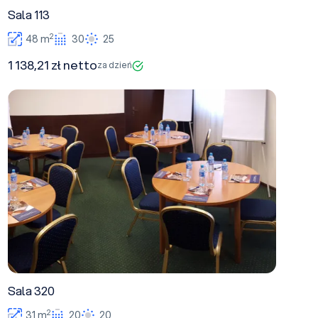
Sala 113
2
48 m
30
25
1 138,21 zł netto
za dzień
Sala 320
Sala 320
2
31 m
20
20