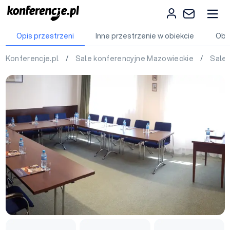
Opis przestrzeni
Inne przestrzenie w obiekcie
Obi
Konferencje.pl
/
Sale konferencyjne Mazowieckie
/
Sale