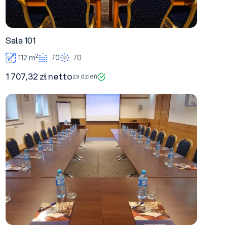
Sala 101
2
112 m
70
70
1 707,32 zł netto
za dzień
Sala 113