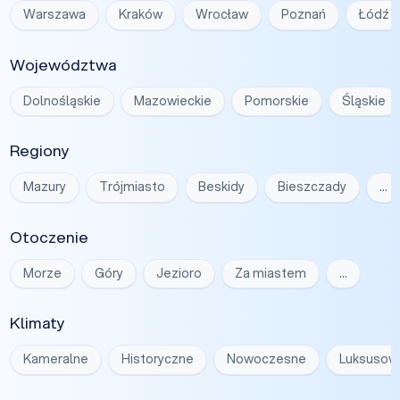
Warszawa
Kraków
Wrocław
Poznań
Łódź
Województwa
Dolnośląskie
Mazowieckie
Pomorskie
Śląskie
Regiony
Mazury
Trójmiasto
Beskidy
Bieszczady
…
Otoczenie
Morze
Góry
Jezioro
Za miastem
…
Klimaty
Kameralne
Historyczne
Nowoczesne
Luksusow