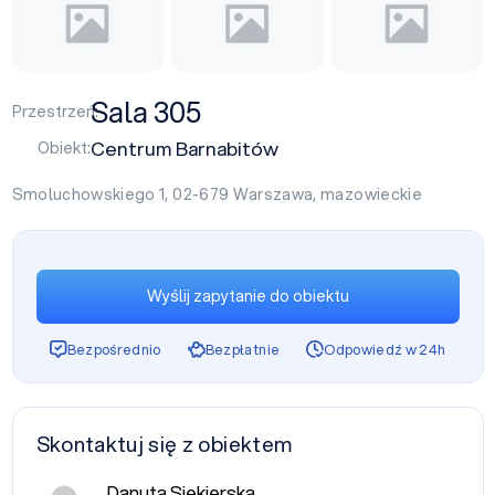
Sala 305
Przestrzeń:
Centrum Barnabitów
Obiekt:
Smoluchowskiego 1, 02-679
Warszawa
,
mazowieckie
Wyślij zapytanie do obiektu
Bezpośrednio
Bezpłatnie
Odpowiedź w 24h
Skontaktuj się z obiektem
Danuta Siekierska