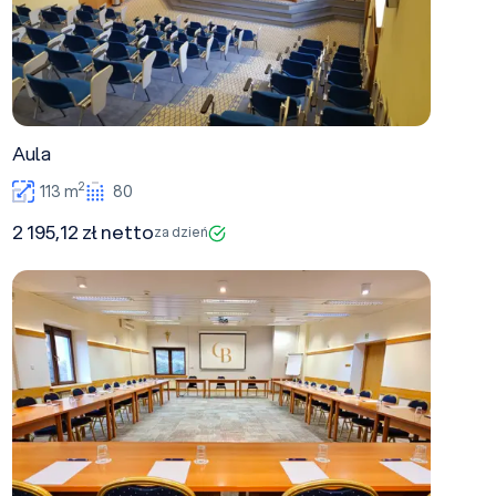
Aula
2
113 m
80
2 195,12 zł netto
za dzień
Sala 101