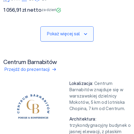
1 056,91 zł netto
za dzień
Pokaż więcej sal
Centrum Barnabitów
Przejdź do prezentacji
Lokalizacja
: Centrum
Barnabitów znajduje się w
warszawskiej dzielnicy
Mokotów, 5 km od lotniska
Chopina, 7 km od Centrum.
Architektura
:
trzykondygnacyjny budynek o
jasnej elewacji, z płaskim