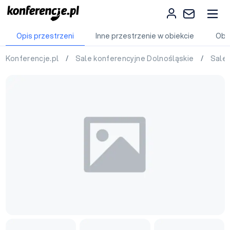
Opis przestrzeni
Inne przestrzenie w obiekcie
Obi
Konferencje.pl
/
Sale konferencyjne Dolnośląskie
/
Sale