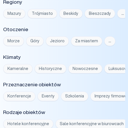
Regiony
Mazury
Trójmiasto
Beskidy
Bieszczady
…
Otoczenie
Morze
Góry
Jezioro
Za miastem
…
Klimaty
Kameralne
Historyczne
Nowoczesne
Luksusow
Przeznaczenie obiektów
Konferencje
Eventy
Szkolenia
Imprezy firmowe
Rodzaje obiektów
Hotele konferencyjne
Sale konferencyjne w biurowcach