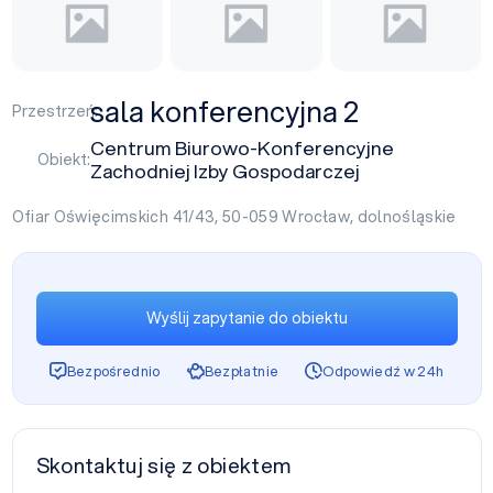
sala konferencyjna 2
Przestrzeń:
Centrum Biurowo-Konferencyjne
Obiekt:
Zachodniej Izby Gospodarczej
Ofiar Oświęcimskich 41/43, 50-059
Wrocław
,
dolnośląskie
Wyślij zapytanie do obiektu
Bezpośrednio
Bezpłatnie
Odpowiedź w 24h
Skontaktuj się z obiektem