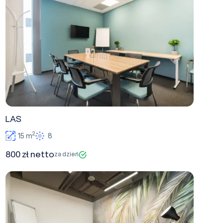
LAS
2
15 m
8
800 zł netto
za dzień
NATURA