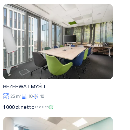
REZERWAT MYŚLI
REZERWAT MYŚLI
2
25 m
10
10
1 000 zł netto
za dzień
LAS