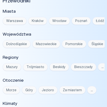
Przewodniki
Miasta
Warszawa
Kraków
Wrocław
Poznań
Łódź
Województwa
Dolnośląskie
Mazowieckie
Pomorskie
Śląskie
Regiony
Mazury
Trójmiasto
Beskidy
Bieszczady
…
Otoczenie
Morze
Góry
Jezioro
Za miastem
…
Klimaty