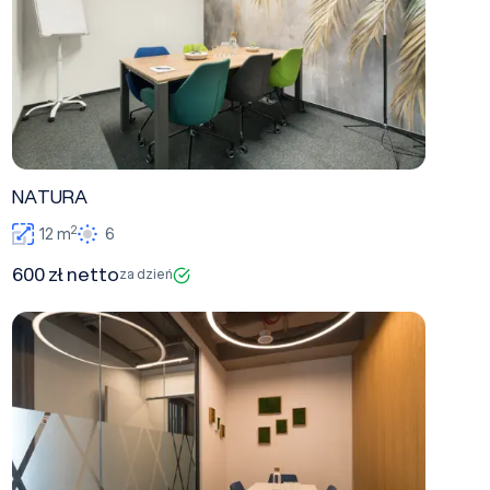
NATURA
2
12 m
6
600 zł netto
za dzień
INSTANT