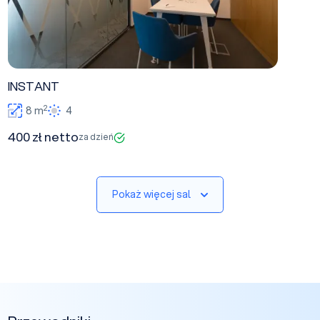
INSTANT
2
8 m
4
400 zł netto
za dzień
Pokaż więcej sal