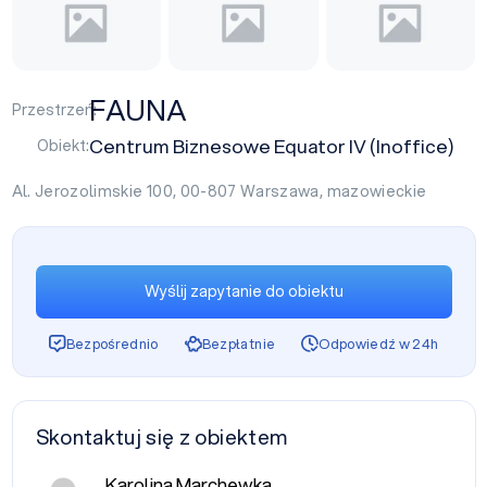
FAUNA
Przestrzeń:
Centrum Biznesowe Equator IV (Inoffice)
Obiekt:
Al. Jerozolimskie 100, 00-807
Warszawa
,
mazowieckie
Wyślij zapytanie do obiektu
Bezpośrednio
Bezpłatnie
Odpowiedź w 24h
Skontaktuj się z obiektem
Karolina Marchewka