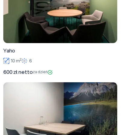
Yaho
2
10 m
6
600 zł netto
za dzień
Jasper