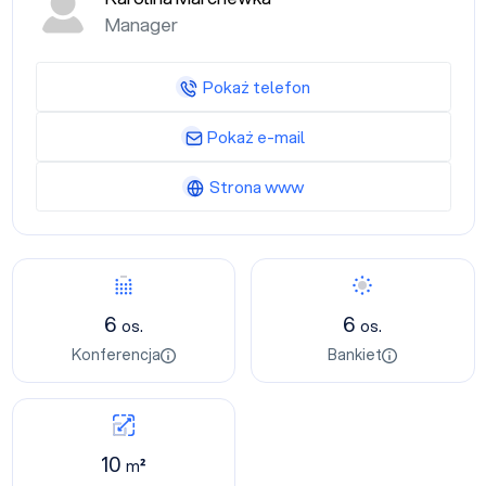
Manager
Pokaż telefon
Pokaż e-mail
Strona www
6
6
os.
os.
Konferencja
Bankiet
10
m²