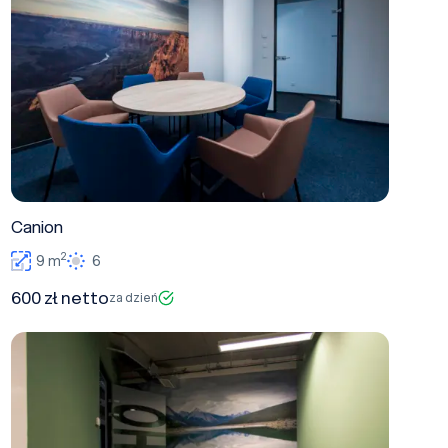
Canion
2
9 m
6
600 zł netto
za dzień
Yaho