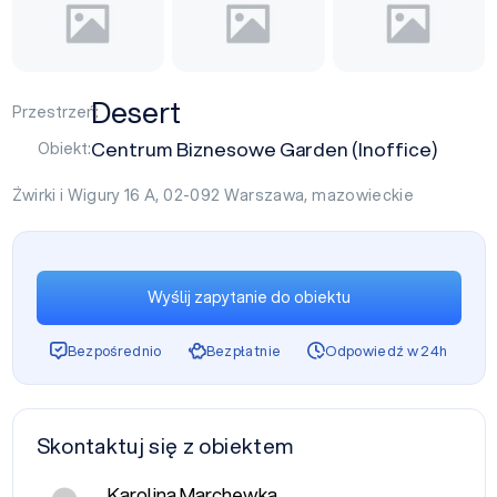
Desert
Przestrzeń:
Centrum Biznesowe Garden (Inoffice)
Obiekt:
Żwirki i Wigury 16 A, 02-092
Warszawa
,
mazowieckie
Wyślij zapytanie do obiektu
Bezpośrednio
Bezpłatnie
Odpowiedź w 24h
Skontaktuj się z obiektem
Karolina Marchewka