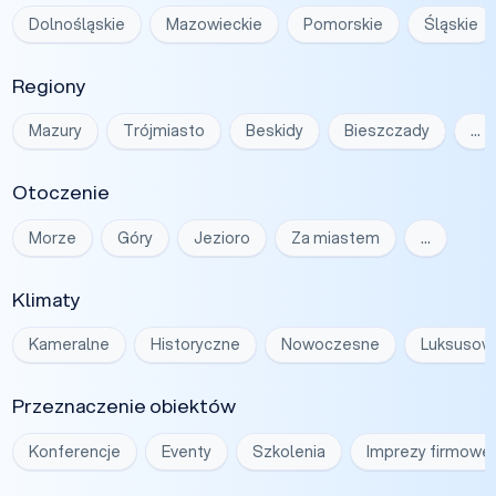
Dolnośląskie
Mazowieckie
Pomorskie
Śląskie
Regiony
Mazury
Trójmiasto
Beskidy
Bieszczady
…
Otoczenie
Morze
Góry
Jezioro
Za miastem
…
Klimaty
Kameralne
Historyczne
Nowoczesne
Luksusow
Przeznaczenie obiektów
Konferencje
Eventy
Szkolenia
Imprezy firmowe