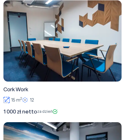
Cork Work
Cork Work
2
15 m
12
1 000 zł netto
za dzień
Canion