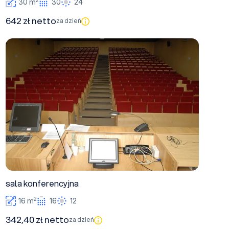
30 m
30
24
642 zł netto
za dzień
sala konferencyjna
sala konferencyjna
2
16 m
16
12
342,40 zł netto
za dzień