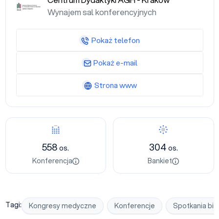
Centrum Dydaktyki AGH - Kraków
Wynajem sal konferencyjnych
Pokaż telefon
Pokaż e-mail
Strona www
Konferencja
Bankiet
558
304
os.
os.
Konferencja
Bankiet
Tagi:
Kongresy medyczne
Konferencje
Spotkania bi