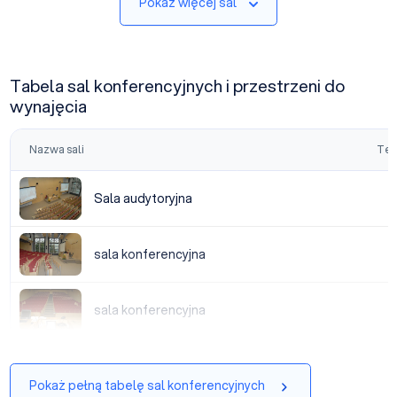
Pokaż więcej sal
Tabela sal konferencyjnych i przestrzeni do
wynajęcia
Nazwa sali
Tea
Sala audytoryjna
Sala audytoryjna
sala konferencyjna
sala konferencyjna
sala konferencyjna
sala konferencyjna
Pokaż pełną tabelę sal konferencyjnych