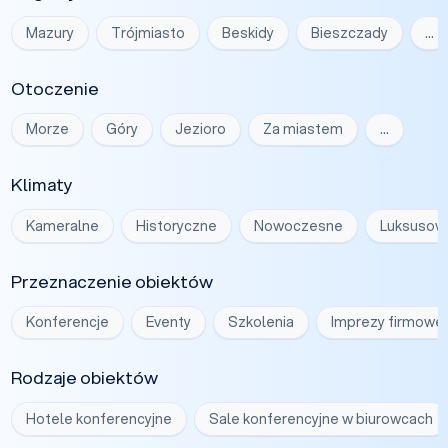
Mazury
Trójmiasto
Beskidy
Bieszczady
…
Otoczenie
Morze
Góry
Jezioro
Za miastem
…
Klimaty
Kameralne
Historyczne
Nowoczesne
Luksusow
Przeznaczenie obiektów
Konferencje
Eventy
Szkolenia
Imprezy firmowe
Rodzaje obiektów
Hotele konferencyjne
Sale konferencyjne w biurowcach