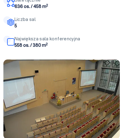
2
636 os. / 458 m
Liczba sal
5
Największa sala konferencyjna
2
558 os. / 380 m
Sala audytoryjna