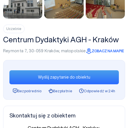
+6
Uczelnie
Centrum Dydaktyki AGH - Kraków
Reymonta 7, 30-059
Kraków
,
małopolskie
ZOBACZ NA MAPIE
Wyślij zapytanie do obiektu
Bezpośrednio
Bezpłatnie
Odpowiedź w 24h
Skontaktuj się z obiektem