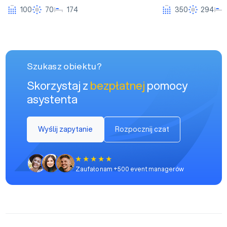
100
70
174
350
294
Szukasz obiektu?
Skorzystaj z
bezpłatnej
pomocy
asystenta
Wyślij zapytanie
Rozpocznij czat
Zaufało nam +500 event managerów