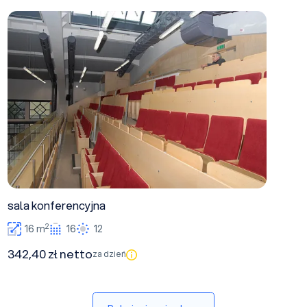
sala konferencyjna
sala konferencyjna
2
16 m
16
12
342,40 zł netto
za dzień