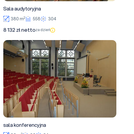
Sala audytoryjna
2
380 m
558
304
8 132 zł netto
za dzień
sala konferencyjna
sala konferencyjna
2