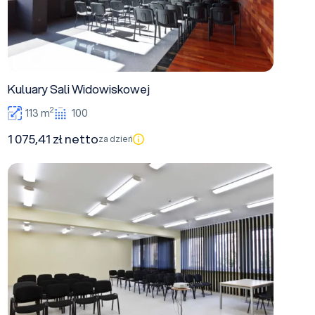
Kuluary Sali Widowiskowej
2
113 m
100
1 075,41 zł netto
za dzień
Sala Beżowa