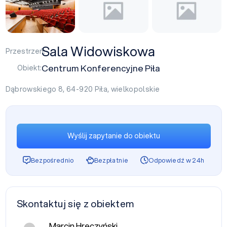
Sala Widowiskowa
Przestrzeń:
Centrum Konferencyjne Piła
Obiekt:
Dąbrowskiego 8, 64-920
Piła
,
wielkopolskie
Wyślij zapytanie do obiektu
Bezpośrednio
Bezpłatnie
Odpowiedź w 24h
Skontaktuj się z obiektem
Marcin Hreczyński