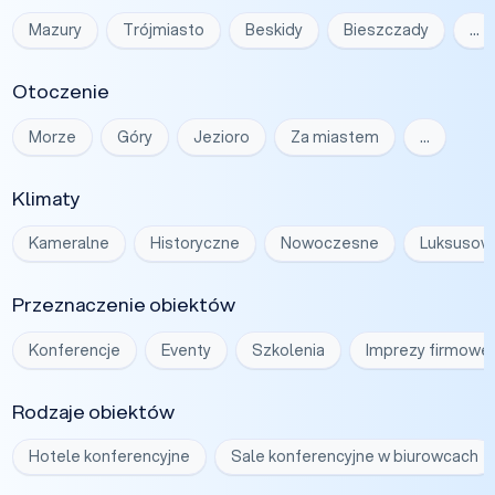
Mazury
Trójmiasto
Beskidy
Bieszczady
…
Otoczenie
Morze
Góry
Jezioro
Za miastem
…
Klimaty
Kameralne
Historyczne
Nowoczesne
Luksusow
Przeznaczenie obiektów
Konferencje
Eventy
Szkolenia
Imprezy firmowe
Rodzaje obiektów
Hotele konferencyjne
Sale konferencyjne w biurowcach