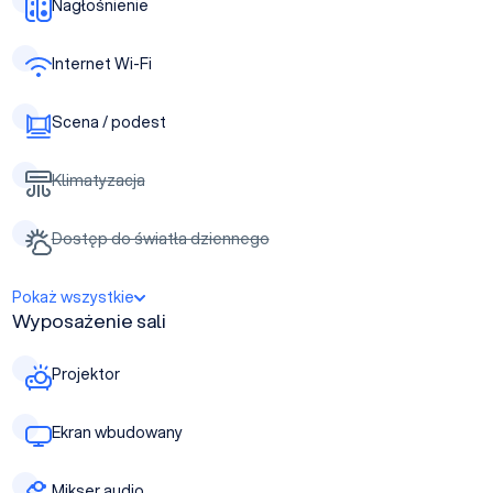
Nagłośnienie
Internet Wi-Fi
Scena / podest
Klimatyzacja
Dostęp do światła dziennego
Pokaż wszystkie
Wyposażenie sali
Projektor
Ekran wbudowany
Mikser audio