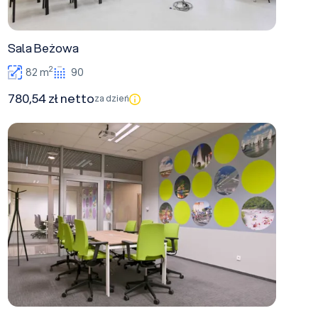
Sala Beżowa
2
82 m
90
780,54 zł netto
za dzień
Sala Zielona