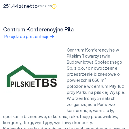
251,44 zł netto
za dzień
Centrum Konferencyjne Piła
Przejdź do prezentacji
Centrum Konferencyjne w
Pilskim Towarzystwie
Budownictwa Społecznego
Sp. z o.o. to nowoczesne
przestrzenie biznesowe o
powierzchni 850 m²
położone w centrum Piły tuż
przy Parku na pilskiej Wyspie.
W przestronnych salach
zorganizujecie Państwo
konferencje, warsztaty,
spotkania biznesowe, szkolenia, rekrutację pracowników,
kongresy, targi, występy, wystawy i koncerty.
Budynek posiada udogodnienia dla osób niepełnosprawnych