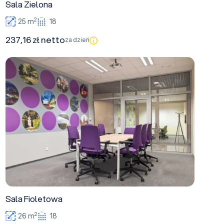
Sala Zielona
2
25 m
18
237,16 zł netto
za dzień
Sala Fioletowa
Sala Fioletowa
2
26 m
18