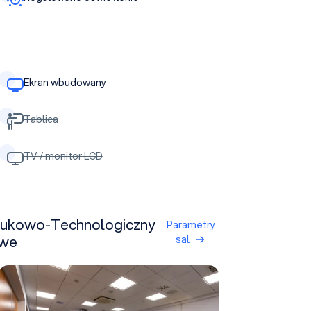
Ekran wbudowany
Tablica
TV / monitor LCD
Naukowo-Technologiczny
Parametry
owe
sal
Sala F