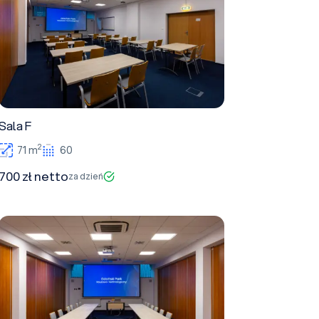
Sala F
2
71 m
60
700 zł netto
za dzień
Sala G