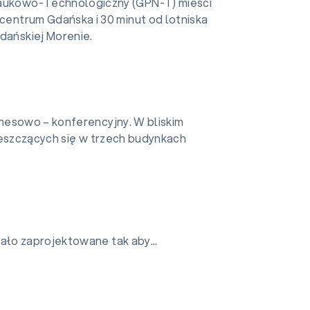
aukowo-Technologiczny (GPN-T) mieści
 centrum Gdańska i 30 minut od lotniska
dańskiej Morenie.
nesowo – konferencyjny. W bliskim
ieszczących się w trzech budynkach
ło zaprojektowane tak aby...