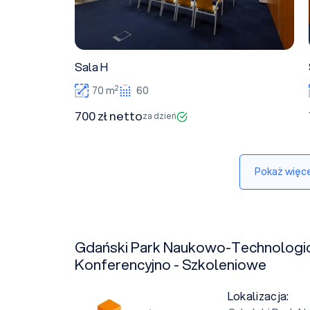
Sala H
2
70 m
60
700 zł netto
za dzień
Pokaż więce
Gdański Park Naukowo-Technologi
Konferencyjno - Szkoleniowe
Lokalizacja: