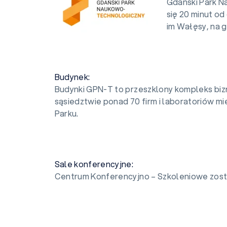
Gdański Park N
się 20 minut od
im Wałęsy, na g
Budynek:
Budynki GPN-T to przeszklony kompleks biz
sąsiedztwie ponad 70 firm i laboratoriów m
Parku.
Sale konferencyjne:
Centrum Konferencyjno – Szkoleniowe zosta