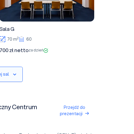
Sala G
2
70 m
60
700 zł netto
za dzień
j sal
czny Centrum
Przejdź do
prezentacji