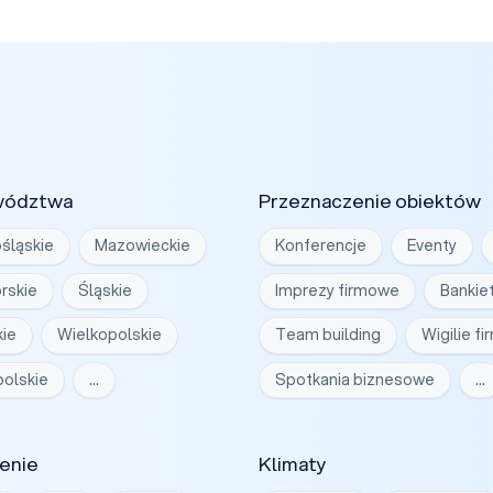
wództwa
Przeznaczenie obiektów
śląskie
Mazowieckie
Konferencje
Eventy
rskie
Śląskie
Imprezy firmowe
Bankie
ie
Wielkopolskie
Team building
Wigilie f
olskie
…
Spotkania biznesowe
…
enie
Klimaty