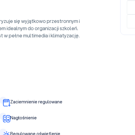
ryzuje się wyjątkowo przestronnym i
m idealnym do organizacji szkoleń.
 w pełne multimedia i klimatyzację.
Zaciemnienie regulowane
Nagłośnienie
Regulowane oświetlenie