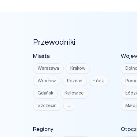
Przewodniki
Miasta
Woje
Warszawa
Kraków
Dolno
Wrocław
Poznań
Łódź
Pomo
Gdańsk
Katowice
Łódzk
Szczecin
…
Małop
Regiony
Otocz