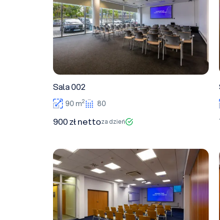
Sala 002
2
90 m
80
900 zł netto
za dzień
Sala H