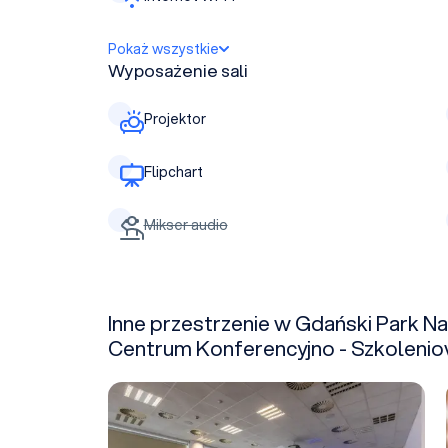
Pokaż wszystkie
Wyposażenie sali
Projektor
Flipchart
Mikser audio
Inne przestrzenie w Gdański Park 
Centrum Konferencyjno - Szkoleni
Sala 002