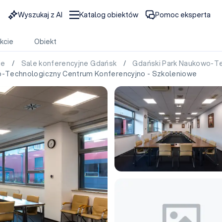
Wyszukaj z AI
Katalog obiektów
Pomoc eksperta
kcie
Obiekt
ie
/
Sale konferencyjne Gdańsk
/
Gdański Park Naukowo-Te
-Technologiczny Centrum Konferencyjno - Szkoleniowe