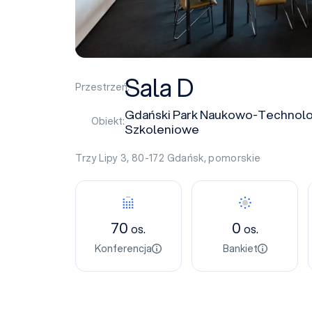
Sala D
Przestrzeń:
Gdański Park Naukowo-Technolo
Obiekt:
Szkoleniowe
Trzy Lipy 3, 80-172
Gdańsk
,
pomorskie
70
0
os.
os.
Konferencja
Bankiet