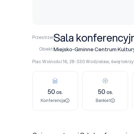
Sala konferencyj
Przestrzeń:
Miejsko-Gminne Centrum Kultur
Obiekt:
Plac Wolności 16, 28-330
Wodzisław
,
świętokrzy
50
50
os.
os.
Konferencja
Bankiet