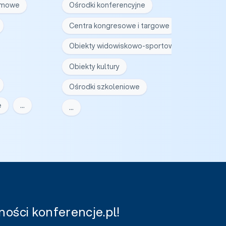
irmowe
Ośrodki konferencyjne
Centra kongresowe i targowe
Obiekty widowiskowo-sportowe
Obiekty kultury
Ośrodki szkoleniowe
e
…
…
ości konferencje.pl!