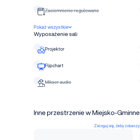
Zaciemnienie regulowane
Pokaż wszystkie
Wyposażenie sali
Projektor
Flipchart
Mikser audio
Inne przestrzenie w Miejsko-Gminn
Zaloguj się, żeby zobacz
Sala widowiskowa