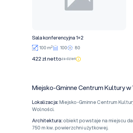
Sala konferencyjna 1+2
2
100 m
100
80
422 zł netto
za dzień
Miejsko-Gminne Centrum Kultury w
Lokalizacja:
Miejsko-Gminne Centrum Kultury
Wolności.
Architektura:
obiekt powstaje na miejscu da
750 m kw. powierzchni użytkowej.