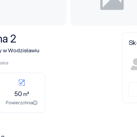
na 2
Sk
y w Wodzisławiu
skie
50
m²
Powierzchnia