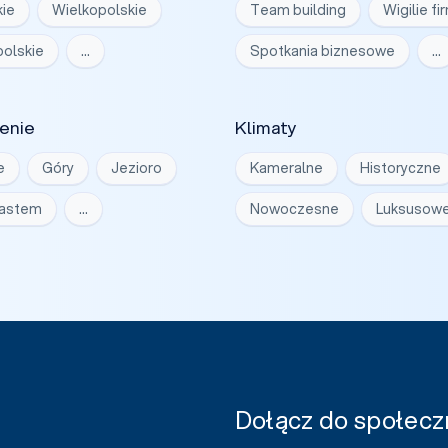
ie
Wielkopolskie
Team building
Wigilie f
olskie
…
Spotkania biznesowe
…
enie
Klimaty
e
Góry
Jezioro
Kameralne
Historyczne
iastem
…
Nowoczesne
Luksusow
Dołącz do społeczn