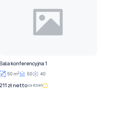
Sala konferencyjna 1
2
50 m
50
40
211 zł netto
za dzień