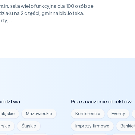
m.in. sala wielofunkcyjna dla 100 osób ze
iału na 2 części, gminna biblioteka.
ty,...
wództwa
Przeznaczenie obiektów
śląskie
Mazowieckie
Konferencje
Eventy
rskie
Śląskie
Imprezy firmowe
Bankie