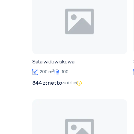
Sala widowiskowa
2
200 m
100
844 zł netto
za dzień
Sala konferencyjna 1+2