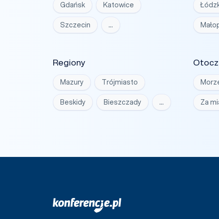
Gdańsk
Katowice
Łódzk
Szczecin
…
Małop
Regiony
Otocz
Mazury
Trójmiasto
Morz
Beskidy
Bieszczady
…
Za m