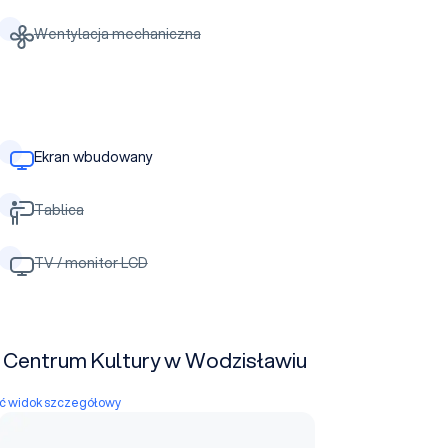
Wentylacja mechaniczna
Ekran wbudowany
Tablica
TV / monitor LCD
e Centrum Kultury w Wodzisławiu
yć widok szczegółowy
Sala konferencyjna 1