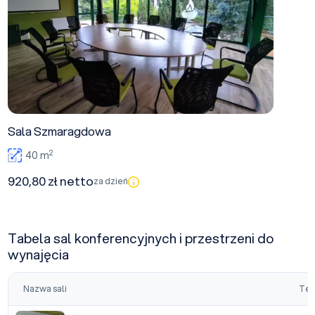
Sala Szmaragdowa
2
40 m
920,80 zł netto
za dzień
Tabela sal konferencyjnych i przestrzeni do
wynajęcia
Nazwa sali
Tea