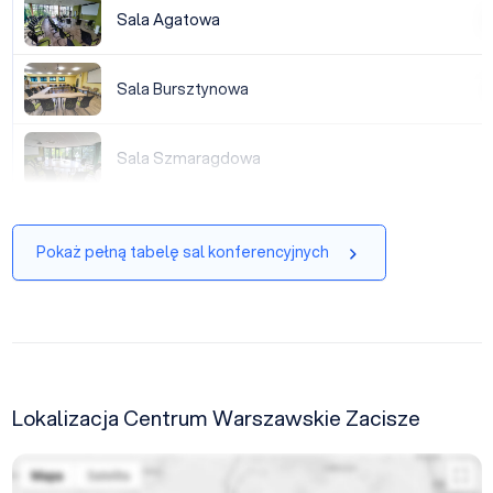
Sala Agatowa
Sala Agatowa
|
Sala Bursztynowa
Sala Bursztynowa
|
Sala Szmaragdowa
Sala Szmaragdowa
Pokaż pełną tabelę sal konferencyjnych
Lokalizacja Centrum Warszawskie Zacisze