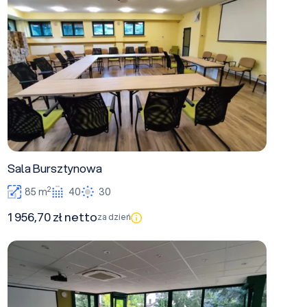
Sala Bursztynowa
2
85 m
40
30
1 956,70 zł netto
za dzień
Sala Szmaragdowa