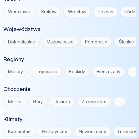
Warszawa
Kraków
Wrocław
Poznań
Łódź
Województwa
Dolnośląskie
Mazowieckie
Pomorskie
Śląskie
Regiony
Mazury
Trójmiasto
Beskidy
Bieszczady
…
Otoczenie
Morze
Góry
Jezioro
Za miastem
…
Klimaty
Kameralne
Historyczne
Nowoczesne
Luksusow