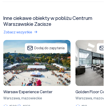
Inne ciekawe obiekty w pobliżu Centrum
Warszawskie Zacisze
Zobacz wszystkie
Warsaw Experience Center
Golden Floor Cen
Dodaj do zapytania
Warsaw Experience Center
Golden Floor Ce
Warszawa
,
mazowieckie
Warszawa
,
mazowi