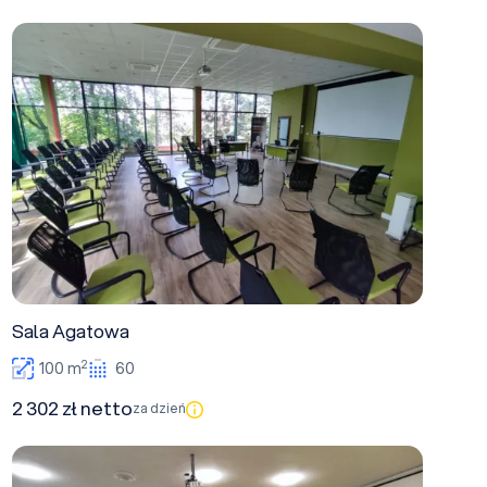
Sala Agatowa
Sala Agatowa
2
100 m
60
2 302 zł netto
za dzień
Sala Bursztynowa