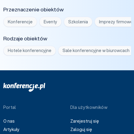
Przeznaczenie obiektów
Konferencje
Eventy
Szkolenia
Imprezy firmowe
Rodzaje obiektów
Hotele konferencyjne
Sale konferencyjne w biurowcach
Portal
Dla użytkowników
O nas
Zarejestruj się
Artykuły
Zaloguj się