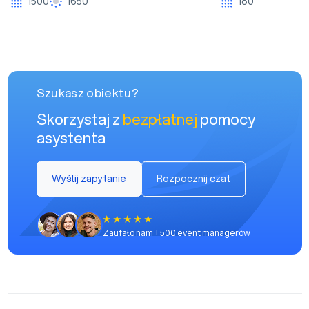
1500
1650
180
Szukasz obiektu?
Skorzystaj z
bezpłatnej
pomocy
asystenta
Wyślij zapytanie
Rozpocznij czat
Zaufało nam +500 event managerów