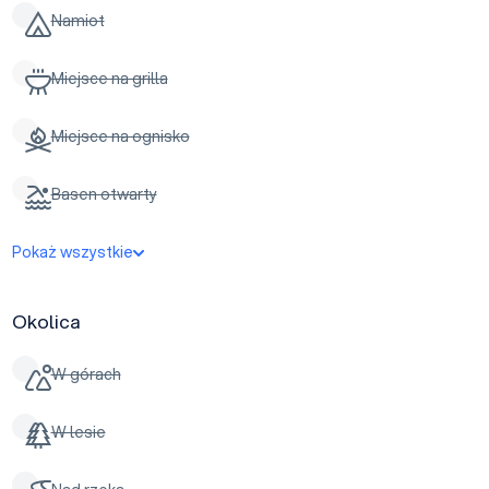
Namiot
Miejsce na grilla
Miejsce na ognisko
Basen otwarty
Pokaż wszystkie
Okolica
W górach
W lesie