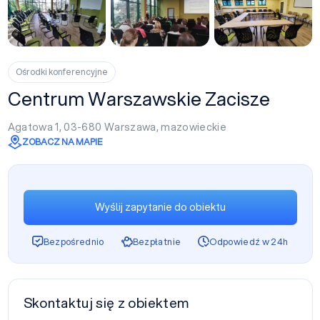
+5
Ośrodki konferencyjne
Centrum Warszawskie Zacisze
Agatowa 1, 03-680
Warszawa
,
mazowieckie
ZOBACZ NA MAPIE
Wyślij zapytanie do obiektu
Bezpośrednio
Bezpłatnie
Odpowiedź w 24h
Skontaktuj się z obiektem