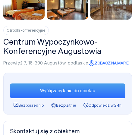
+23
Ośrodki konferencyjne
Centrum Wypoczynkowo-
Konferencyjne Augustowia
Przewięź 7, 16-300
Augustów
,
podlaskie
ZOBACZ NA MAPIE
Wyślij zapytanie do obiektu
Bezpośrednio
Bezpłatnie
Odpowiedź w 24h
Skontaktuj się z obiektem