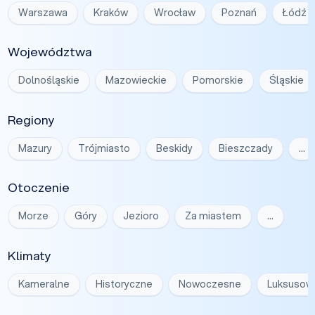
Warszawa
Kraków
Wrocław
Poznań
Łódź
Województwa
Dolnośląskie
Mazowieckie
Pomorskie
Śląskie
Regiony
Mazury
Trójmiasto
Beskidy
Bieszczady
…
Otoczenie
Morze
Góry
Jezioro
Za miastem
…
Klimaty
Kameralne
Historyczne
Nowoczesne
Luksusow