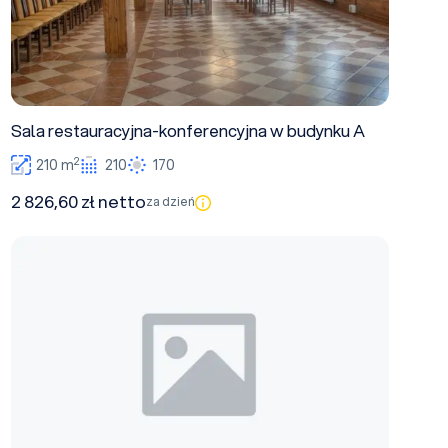
Sala restauracyjna-konferencyjna w budynku A
2
210 m
210
170
2 826,60 zł netto
za dzień
sala konferencyjna w budynku B