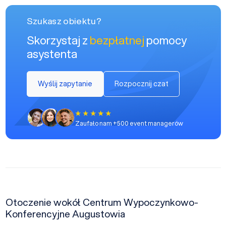
Szukasz obiektu?
Skorzystaj z
bezpłatnej
pomocy
asystenta
Wyślij zapytanie
Rozpocznij czat
Zaufało nam +500 event managerów
Otoczenie wokół Centrum Wypoczynkowo-
Konferencyjne Augustowia