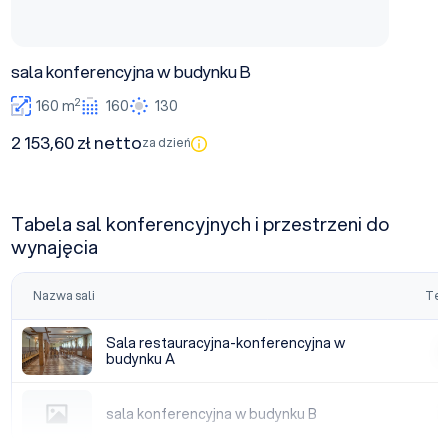
sala konferencyjna w budynku B
2
160 m
160
130
2 153,60 zł netto
za dzień
Tabela sal konferencyjnych i przestrzeni do
wynajęcia
Nazwa sali
Tea
Sala restauracyjna-konferencyjna w budynku A
Sala restauracyjna-konferencyjna w
|
budynku A
sala konferencyjna w budynku B
sala konferencyjna w budynku B
|