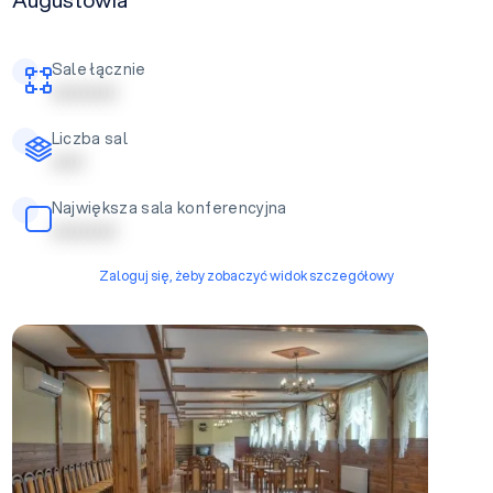
Sale łącznie
| | | | | | | | | |
Liczba sal
| | | | |
Największa sala konferencyjna
| | | | | | | | | |
Zaloguj się, żeby zobaczyć widok szczegółowy
Sala restauracyjna-konferencyjna w budynku A