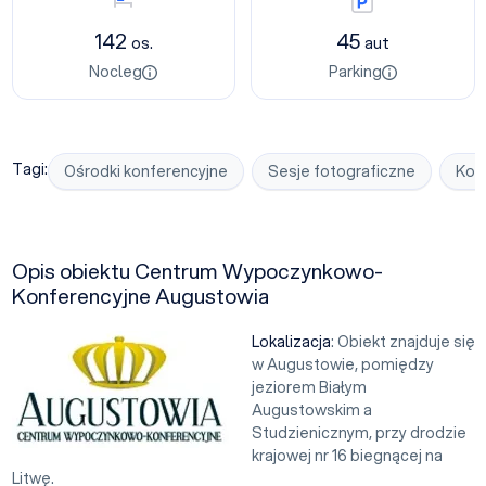
Nocleg
Parking
142
45
os.
aut
Nocleg
Parking
Tagi:
Ośrodki konferencyjne
Sesje fotograficzne
Kom
Opis obiektu Centrum Wypoczynkowo-
Konferencyjne Augustowia
Lokalizacja
: Obiekt znajduje się
w Augustowie, pomiędzy
jeziorem Białym
Augustowskim a
Studzienicznym, przy drodzie
krajowej nr 16 biegnącej na
Litwę.