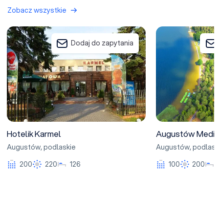
Zobacz wszystkie
Hotelik Karmel
Augustów Medical
Dodaj do zapytania
Hotelik Karmel
Augustów Medic
Augustów
,
podlaskie
Augustów
,
podlask
200
220
126
100
200