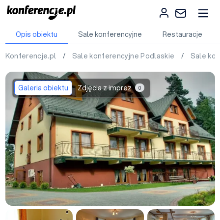
Opis obiektu
Sale konferencyjne
Restauracje
Konferencje.pl
/
Sale konferencyjne Podlaskie
/
Sale ko
Galeria obiektu
Zdjęcia z imprez
0