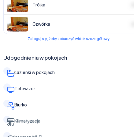
Trójka
| | | |
Czwórka
| | | |
Zaloguj się, żeby zobaczyć widok szczegółowy
Udogodnienia w pokojach
Łazienki w pokojach
Telewizor
Biurko
Klimatyzacja