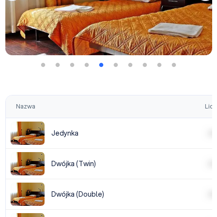
Nazwa
Licz
Jedynka
| | | |
Dwójka (Twin)
| | | |
Dwójka (Double)
| | | |