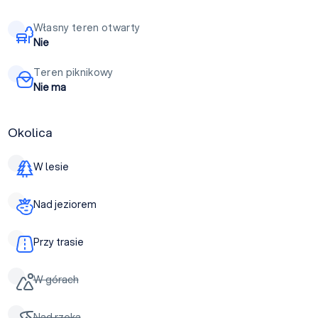
Własny teren otwarty
Nie
Teren piknikowy
Nie ma
Okolica
W lesie
Nad jeziorem
Przy trasie
W górach
Nad rzeką