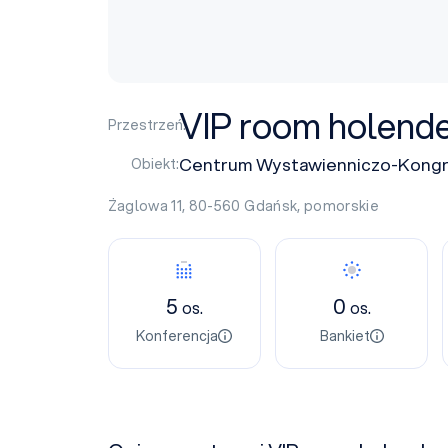
VIP room holende
Przestrzeń:
Centrum Wystawienniczo-Kon
Obiekt:
Żaglowa 11, 80-560
Gdańsk
,
pomorskie
5
0
os.
os.
Konferencja
Bankiet