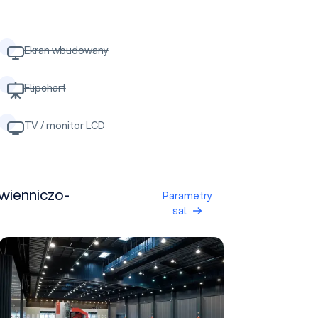
Ekran wbudowany
Flipchart
TV / monitor LCD
wienniczo-
Parametry
sal
Hala wystawiennicza C