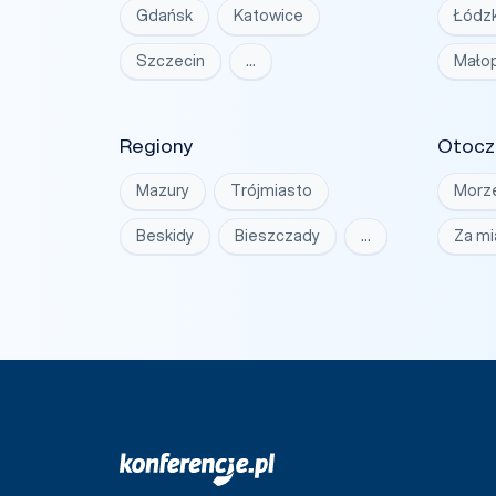
Gdańsk
Katowice
Łódzk
Szczecin
…
Małop
Regiony
Otocz
Mazury
Trójmiasto
Morz
Beskidy
Bieszczady
…
Za m