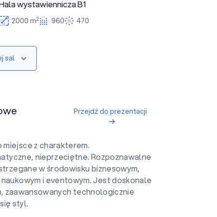
Hala wystawiennicza B1
2
2000 m
960
470
j sal
sowe
Przejdź do prezentacji
 miejsce z charakterem.
limatyczne, nieprzeciętne. Rozpoznawalne
ostrzegane w środowisku biznesowym,
 naukowym i eventowym. Jest doskonale
h, zaawansowanych technologicznie
ię styl.