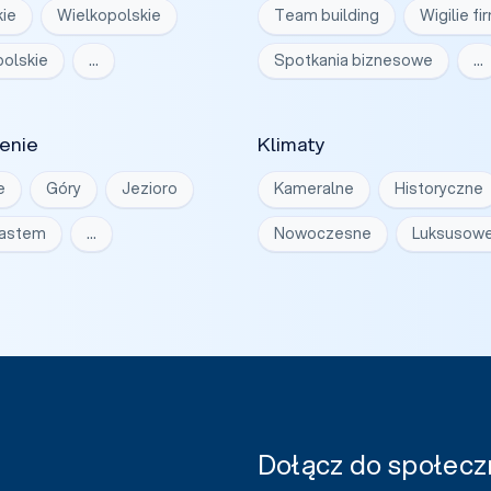
ie
Wielkopolskie
Team building
Wigilie f
olskie
…
Spotkania biznesowe
…
enie
Klimaty
e
Góry
Jezioro
Kameralne
Historyczne
iastem
…
Nowoczesne
Luksusow
Dołącz do społeczn