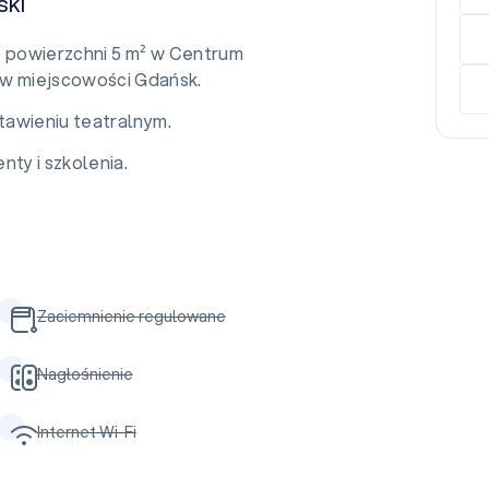
ski
o powierzchni 5 m² w Centrum
 miejscowości Gdańsk.
tawieniu teatralnym.
nty i szkolenia.
Zaciemnienie regulowane
Nagłośnienie
Internet Wi-Fi