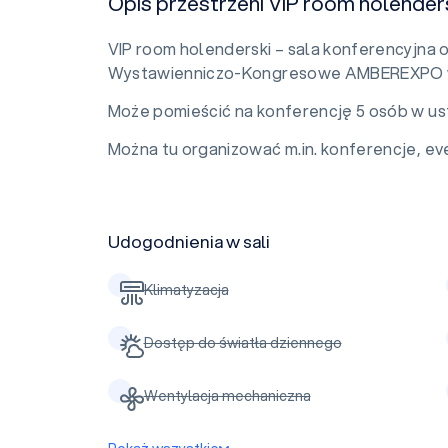
Opis przestrzeni VIP room holender
VIP room holenderski – sala konferencyjna 
Wystawienniczo-Kongresowe AMBEREXPO w
Może pomieścić na konferencję 5 osób w us
Można tu organizować m.in. konferencje, eve
Udogodnienia w sali
Klimatyzacja
Dostęp do światła dziennego
Wentylacja mechaniczna