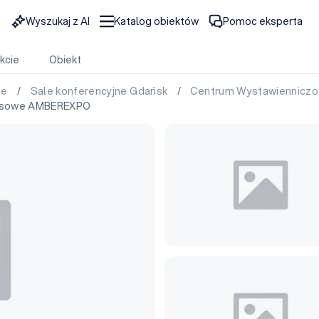
Wyszukaj z AI
Katalog obiektów
Pomoc eksperta
kcie
Obiekt
ie
/
Sale konferencyjne Gdańsk
/
Centrum Wystawiennic
resowe AMBEREXPO