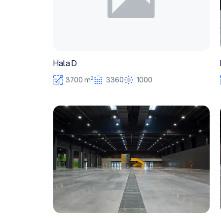
Hala D
2
3700 m
3360
1000
Hala wystawiennicza A