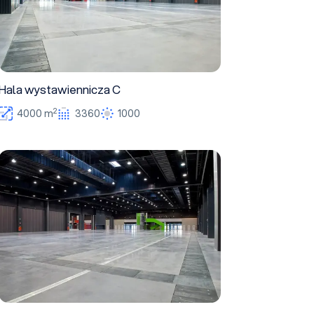
Hala wystawiennicza C
2
4000 m
3360
1000
Hala wystawiennicza B1