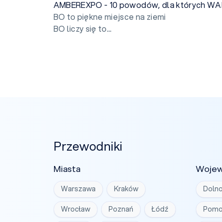
AMBEREXPO - 10 powodów, dla których W
BO to piękne miejsce na ziemi
BO liczy się to...
Przewodniki
Miasta
Woje
Warszawa
Kraków
Dolno
Wrocław
Poznań
Łódź
Pomo