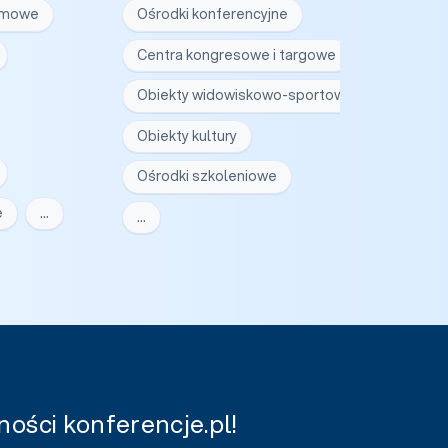
irmowe
Ośrodki konferencyjne
Centra kongresowe i targowe
Obiekty widowiskowo-sportowe
Obiekty kultury
Ośrodki szkoleniowe
e
…
…
ości konferencje.pl!