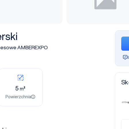
rski
gresowe AMBEREXPO
Sk
5
m²
Powierzchnia