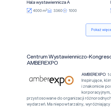
Hala wystawiennicza A
2
4000 m
3360
1000
Pokaż więce
Centrum Wystawienniczo-Kongre
AMBEREXPO
AMBEREXPO
to
Inspirujące, k
i znakomicie p
korporacyjnym,
przystosowane do organizacji różnorodnyc
wydarzeń. Ma niepowtarzalny, wyróżniający s