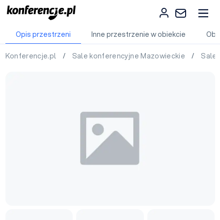
Opis przestrzeni
Inne przestrzenie w obiekcie
Obi
Konferencje.pl
/
Sale konferencyjne Mazowieckie
/
Sale