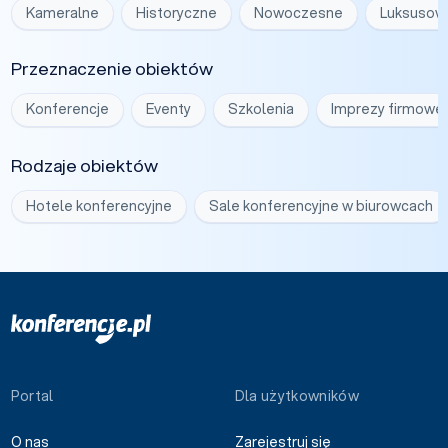
Kameralne
Historyczne
Nowoczesne
Luksusow
Przeznaczenie obiektów
Konferencje
Eventy
Szkolenia
Imprezy firmowe
Rodzaje obiektów
Hotele konferencyjne
Sale konferencyjne w biurowcach
Portal
Dla użytkowników
O nas
Zarejestruj się