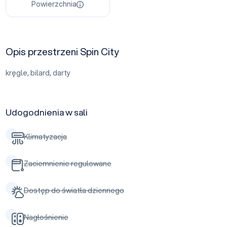
Powierzchnia
Opis przestrzeni Spin City
kręgle, bilard, darty
Udogodnienia w sali
Klimatyzacja
Zaciemnienie regulowane
Dostęp do światła dziennego
Nagłośnienie