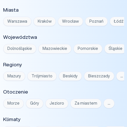
Miasta
Warszawa
Kraków
Wrocław
Poznań
Łódź
Województwa
Dolnośląskie
Mazowieckie
Pomorskie
Śląskie
Regiony
Mazury
Trójmiasto
Beskidy
Bieszczady
…
Otoczenie
Morze
Góry
Jezioro
Za miastem
…
Klimaty