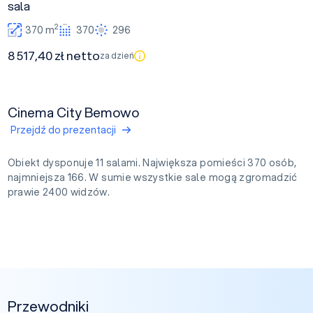
sala
2
370 m
370
296
8 517,40 zł netto
za dzień
Cinema City Bemowo
Przejdź do prezentacji
Obiekt dysponuje 11 salami. Największa pomieści 370 osób,
najmniejsza 166. W sumie wszystkie sale mogą zgromadzić
prawie 2400 widzów.
Przewodniki