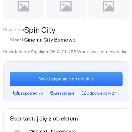
Spin City
Przestrzeń:
Cinema City Bemowo
Obiekt:
Powstańców Śląskich 126 A, 01-466
Warszawa
,
mazowieckie
Wyślij zapytanie do obiektu
Bezpośrednio
Bezpłatnie
Odpowiedź w 24h
Skontaktuj się z obiektem
Cinema City Bemowo