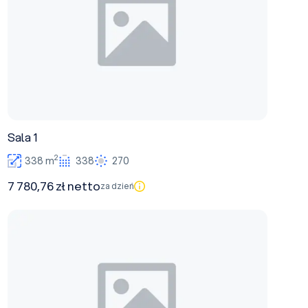
Sala 1
2
338 m
338
270
7 780,76 zł netto
za dzień
Sala 2