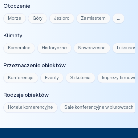
Otoczenie
Morze
Góry
Jezioro
Za miastem
…
Klimaty
Kameralne
Historyczne
Nowoczesne
Luksusow
Przeznaczenie obiektów
Konferencje
Eventy
Szkolenia
Imprezy firmowe
Rodzaje obiektów
Hotele konferencyjne
Sale konferencyjne w biurowcach