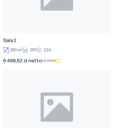
Sala 2
2
281 m
281
224
6 468,62 zł netto
za dzień
Sala 3