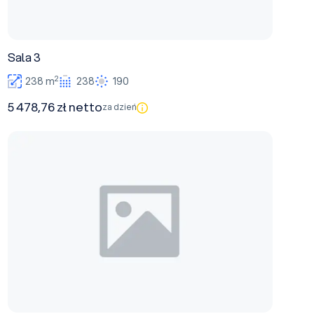
Sala 3
2
238 m
238
190
5 478,76 zł netto
za dzień
Sala 5