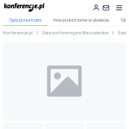
Opis przestrzeni
Inne przestrzenie w obiekcie
Obi
Konferencje.pl
/
Sale konferencyjne Mazowieckie
/
Sale