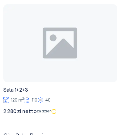
Sala 1+2+3
Sala 1+2+3
2
120 m
110
40
2 280 zł netto
za dzień