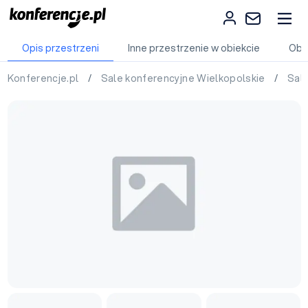
Opis przestrzeni
Inne przestrzenie w obiekcie
Obi
Konferencje.pl
/
Sale konferencyjne Wielkopolskie
/
Sal