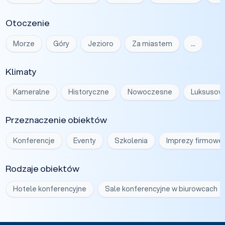
Otoczenie
Morze
Góry
Jezioro
Za miastem
…
Klimaty
Kameralne
Historyczne
Nowoczesne
Luksusow
Przeznaczenie obiektów
Konferencje
Eventy
Szkolenia
Imprezy firmowe
Rodzaje obiektów
Hotele konferencyjne
Sale konferencyjne w biurowcach