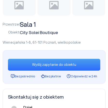
Sala 1
Przestrzeń:
City Solei Boutique
Obiekt:
Wenecjańska 1-8, 61-101
Poznań
,
wielkopolskie
Wyślij zapytanie do obiektu
Bezpośrednio
Bezpłatnie
Odpowiedź w 24h
Skontaktuj się z obiektem
Dział