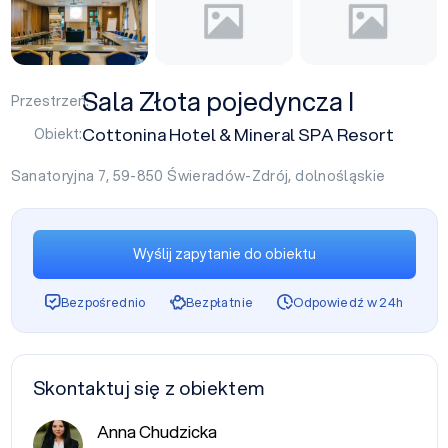
Sala Złota pojedyncza I
Przestrzeń:
Cottonina Hotel & Mineral SPA Resort
Obiekt:
Sanatoryjna 7, 59-850
Świeradów-Zdrój
,
dolnośląskie
Wyślij zapytanie do obiektu
Bezpośrednio
Bezpłatnie
Odpowiedź w 24h
Skontaktuj się z obiektem
Anna Chudzicka