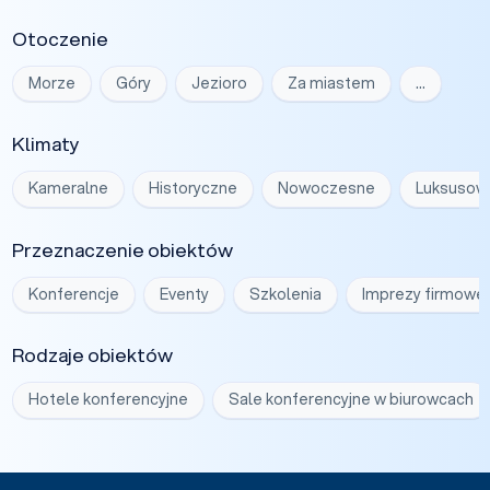
Otoczenie
Morze
Góry
Jezioro
Za miastem
…
Klimaty
Kameralne
Historyczne
Nowoczesne
Luksusow
Przeznaczenie obiektów
Konferencje
Eventy
Szkolenia
Imprezy firmowe
Rodzaje obiektów
Hotele konferencyjne
Sale konferencyjne w biurowcach