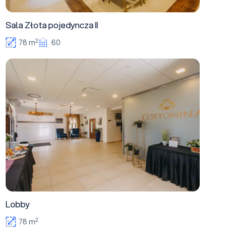
Sala Złota pojedyncza II
2
78 m
60
Lobby
Lobby
2
78 m