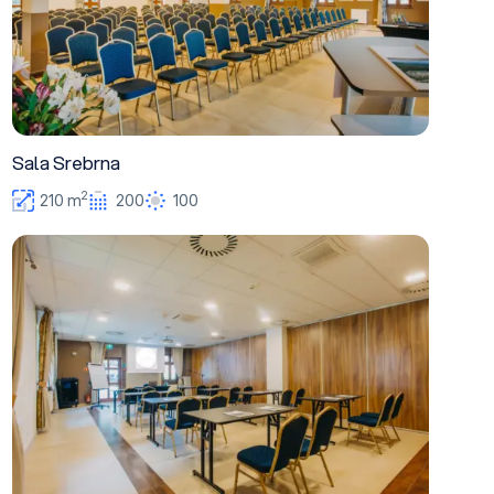
Sala Srebrna
2
210 m
200
100
Sala Złota pojedyncza II