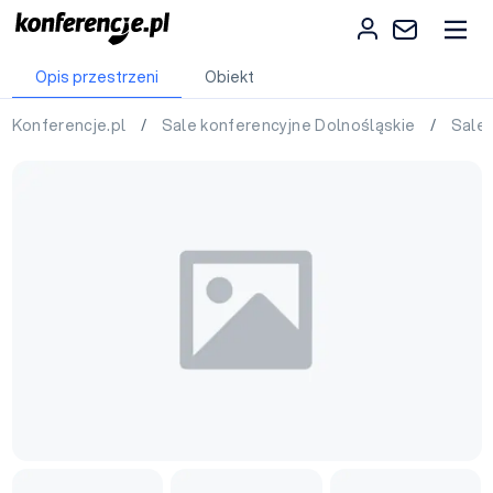
Opis przestrzeni
Obiekt
Konferencje.pl
/
Sale konferencyjne Dolnośląskie
/
Sale 