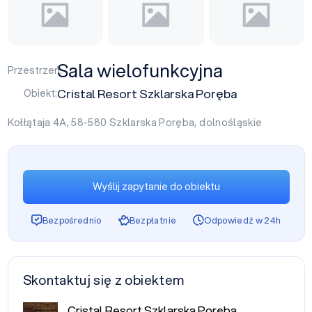
Sala wielofunkcyjna
Przestrzeń:
Cristal Resort Szklarska Poręba
Obiekt:
Kołłątaja 4A, 58-580
Szklarska Poręba
,
dolnośląskie
Wyślij zapytanie do obiektu
Bezpośrednio
Bezpłatnie
Odpowiedź w 24h
Skontaktuj się z obiektem
Cristal Resort Szklarska Poręba