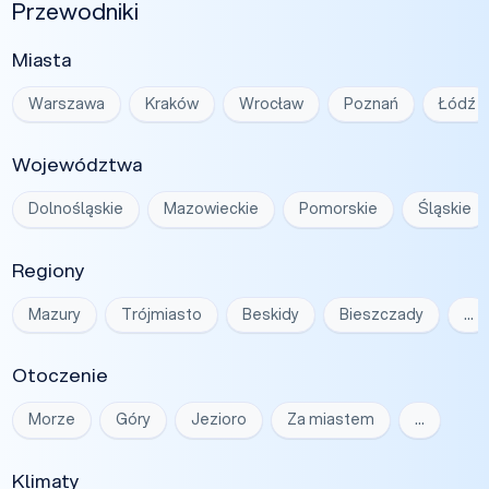
Przewodniki
Miasta
Warszawa
Kraków
Wrocław
Poznań
Łódź
Województwa
Dolnośląskie
Mazowieckie
Pomorskie
Śląskie
Regiony
Mazury
Trójmiasto
Beskidy
Bieszczady
…
Otoczenie
Morze
Góry
Jezioro
Za miastem
…
Klimaty