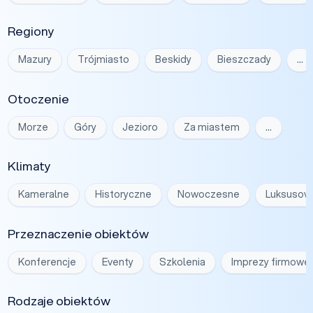
Regiony
Mazury
Trójmiasto
Beskidy
Bieszczady
…
Otoczenie
Morze
Góry
Jezioro
Za miastem
…
Klimaty
Kameralne
Historyczne
Nowoczesne
Luksusow
Przeznaczenie obiektów
Konferencje
Eventy
Szkolenia
Imprezy firmowe
Rodzaje obiektów