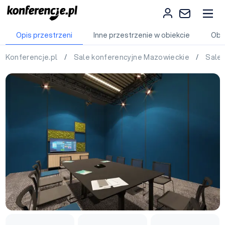
Opis przestrzeni
Inne przestrzenie w obiekcie
Obi
Konferencje.pl
/
Sale konferencyjne Mazowieckie
/
Sale