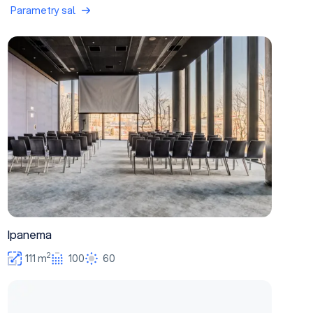
Parametry sal
Ipanema
Ipanema
2
111 m
100
60
Sala konferencyjna Manhattan 10