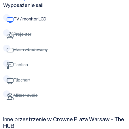
Wyposażenie sali
TV / monitor LCD
Projektor
Ekran wbudowany
Tablica
Flipchart
Mikser audio
Inne przestrzenie w Crowne Plaza Warsaw - The
HUB