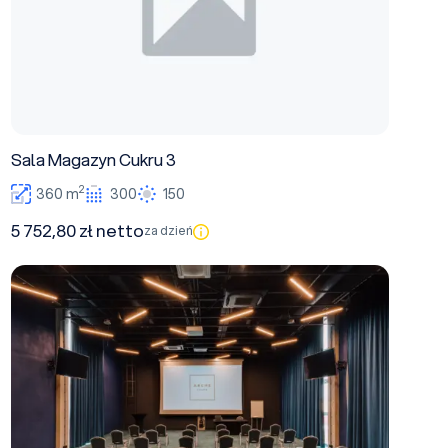
Sala Magazyn Cukru 3
2
360 m
300
150
5 752,80 zł netto
za dzień
Sala Stacja Zagęszczania