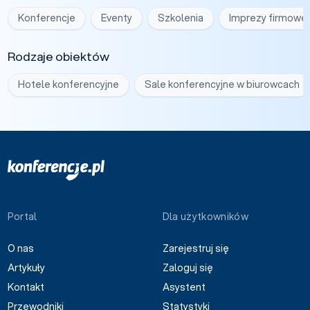
Konferencje
Eventy
Szkolenia
Imprezy firmowe
Rodzaje obiektów
Hotele konferencyjne
Sale konferencyjne w biurowcach
Portal
Dla użytkowników
O nas
Zarejestruj się
Artykuły
Zaloguj się
Kontakt
Asystent
Przewodniki
Statystyki