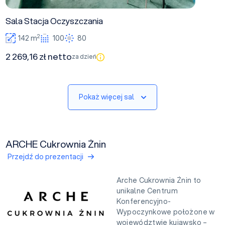
Sala Stacja Oczyszczania
2
142 m
100
80
2 269,16 zł netto
za dzień
Pokaż więcej sal
ARCHE Cukrownia Żnin
Przejdź do prezentacji
Arche Cukrownia Żnin to
unikalne Centrum
Konferencyjno-
Wypoczynkowe położone w
województwie kujawsko –