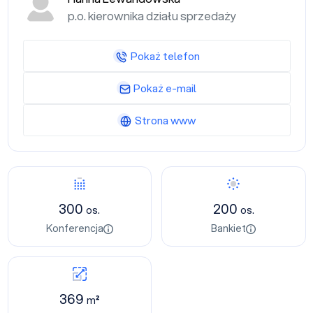
p.o. kierownika działu sprzedaży
Pokaż telefon
Pokaż e-mail
Strona www
300
200
os.
os.
Konferencja
Bankiet
369
m²