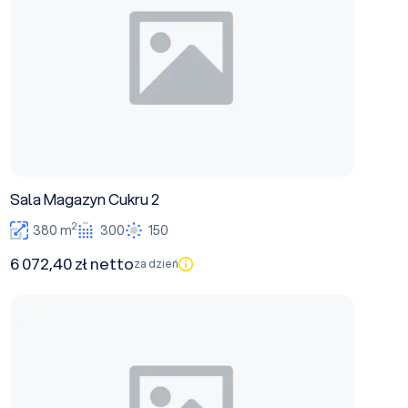
Sala Magazyn Cukru 2
2
380 m
300
150
6 072,40 zł netto
za dzień
Sala Magazyn Cukru 3