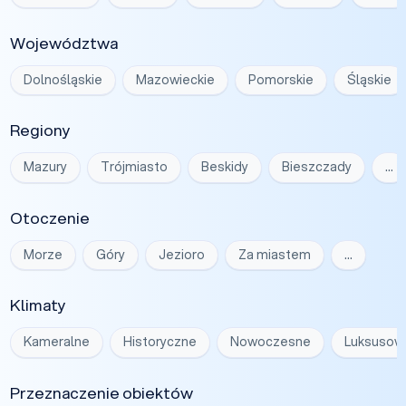
Województwa
Dolnośląskie
Mazowieckie
Pomorskie
Śląskie
Regiony
Mazury
Trójmiasto
Beskidy
Bieszczady
…
Otoczenie
Morze
Góry
Jezioro
Za miastem
…
Klimaty
Kameralne
Historyczne
Nowoczesne
Luksusow
Przeznaczenie obiektów