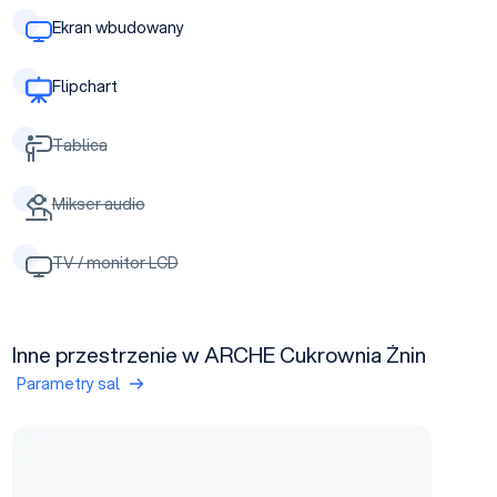
Ekran wbudowany
Flipchart
Tablica
Mikser audio
TV / monitor LCD
Inne przestrzenie w ARCHE Cukrownia Żnin
Parametry sal
Sala Magazyn Cukru 2