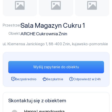
Sala Magazyn Cukru 1
Przestrzeń:
ARCHE Cukrownia Żnin
Obiekt:
ul. Klemensa Janickiego 1, 88-400
Żnin
,
kujawsko-pomorskie
Wyślij zapytanie do obiektu
Bezpośrednio
Bezpłatnie
Odpowiedź w 24h
Skontaktuj się z obiektem
Hanna Lewandowska