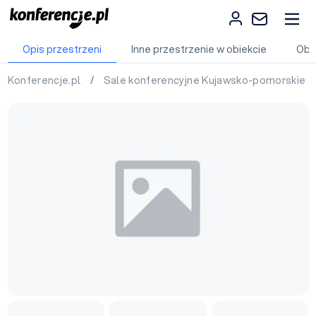
Opis przestrzeni
Inne przestrzenie w obiekcie
Obi
Konferencje.pl
/
Sale konferencyjne Kujawsko-pomorskie