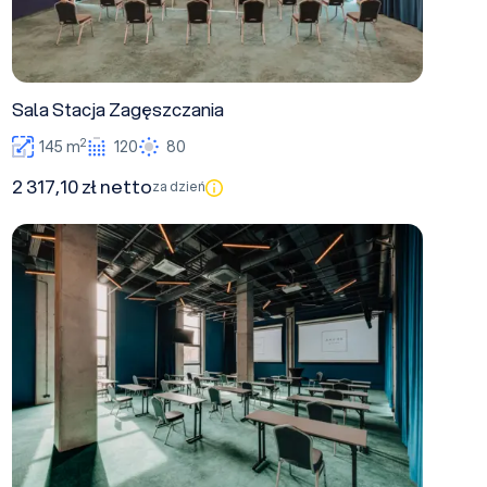
Sala Stacja Zagęszczania
2
145 m
120
80
2 317,10 zł netto
za dzień
Sala Stacja Oczyszczania