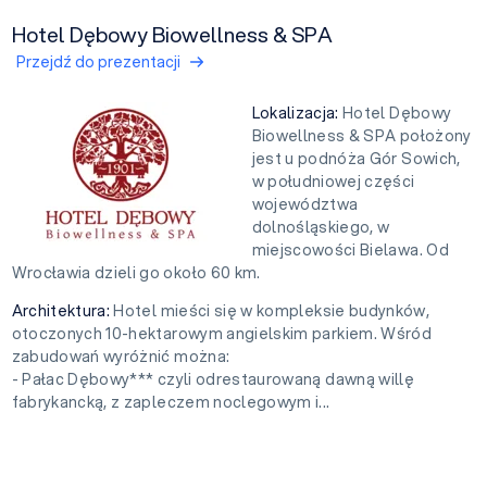
Hotel Dębowy Biowellness & SPA
Przejdź do prezentacji
Lokalizacja:
Hotel Dębowy
Biowellness & SPA położony
jest u podnóża Gór Sowich,
w południowej części
województwa
dolnośląskiego, w
miejscowości Bielawa. Od
Wrocławia dzieli go około 60 km.
Architektura:
Hotel mieści się w kompleksie budynków,
otoczonych 10-hektarowym angielskim parkiem. Wśród
zabudowań wyróżnić można:
- Pałac Dębowy*** czyli odrestaurowaną dawną willę
fabrykancką, z zapleczem noclegowym i...