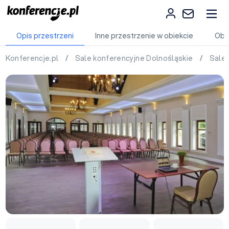
Opis przestrzeni
Inne przestrzenie w obiekcie
Obi
Konferencje.pl
/
Sale konferencyjne Dolnośląskie
/
Sale 