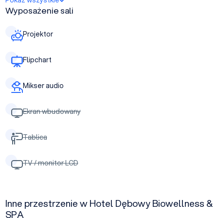
Pokaż wszystkie
Wyposażenie sali
Projektor
Flipchart
Mikser audio
Ekran wbudowany
Tablica
TV / monitor LCD
Inne przestrzenie w Hotel Dębowy Biowellness &
SPA