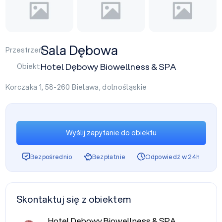
Sala Dębowa
Przestrzeń:
Hotel Dębowy Biowellness & SPA
Obiekt:
Korczaka 1, 58-260
Bielawa
,
dolnośląskie
Wyślij zapytanie do obiektu
Bezpośrednio
Bezpłatnie
Odpowiedź w 24h
Skontaktuj się z obiektem
Hotel Dębowy Biowellness & SPA