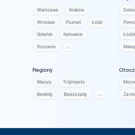
Warszawa
Kraków
Dolno
Wrocław
Poznań
Łódź
Pomo
Gdańsk
Katowice
Łódzk
Szczecin
…
Małop
Regiony
Otocz
Mazury
Trójmiasto
Morz
Beskidy
Bieszczady
…
Za m