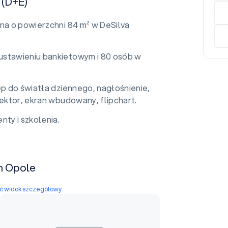
 (D+E)
jna o powierzchni 84 m² w DeSilva
ustawieniu bankietowym i 80 osób w
ęp do światła dziennego, nagłośnienie,
jektor, ekran wbudowany, flipchart.
nty i szkolenia.
m Opole
yć widok szczegółowy
Sala konferencyjna B