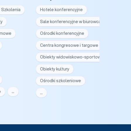
Szkolenia
Hotele konferencyjne
ty
Sale konferencyjne w biurowcach
irmowe
Ośrodki konferencyjne
Centra kongresowe i targowe
Obiekty widowiskowo-sportowe
Obiekty kultury
Ośrodki szkoleniowe
e
…
…