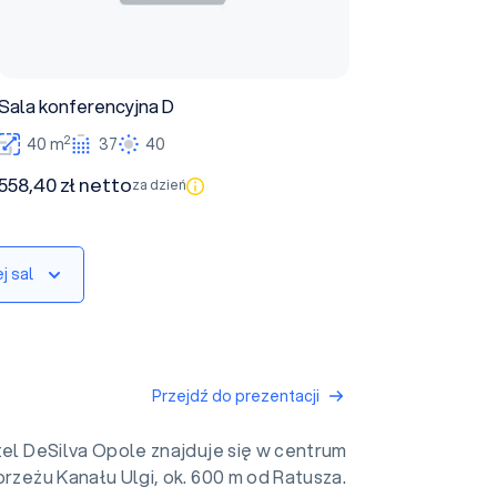
Sala konferencyjna D
2
40 m
37
40
558,40 zł netto
za dzień
j sal
Przejdź do prezentacji
el DeSilva Opole znajduje się w centrum
brzeżu Kanału Ulgi, ok. 600 m od Ratusza.