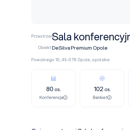
Sala konferencyj
Przestrzeń:
DeSilva Premium Opole
Obiekt:
Powolnego 10, 45-078
Opole
,
opolskie
80
102
os.
os.
Konferencja
Bankiet