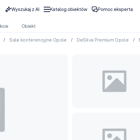
Wyszukaj z AI
Katalog obiektów
Pomoc eksperta
kcie
Obiekt
e
/
Sale konferencyjne Opole
/
DeSilva Premium Opole
/ Sa