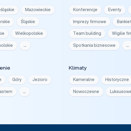
śląskie
Mazowieckie
Konferencje
Eventy
rskie
Śląskie
Imprezy firmowe
Bankie
ie
Wielkopolskie
Team building
Wigilie f
olskie
…
Spotkania biznesowe
…
enie
Klimaty
e
Góry
Jezioro
Kameralne
Historyczne
iastem
…
Nowoczesne
Luksusow