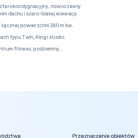
zterokondygnacyjny, nowoczesny
im dachu i szaro-białej elewacji.
o łącznej powierzchni 260 m kw.
ch typu Twin, King i studio.
trum fitness, podziemny...
wództwa
Przeznaczenie obiektów