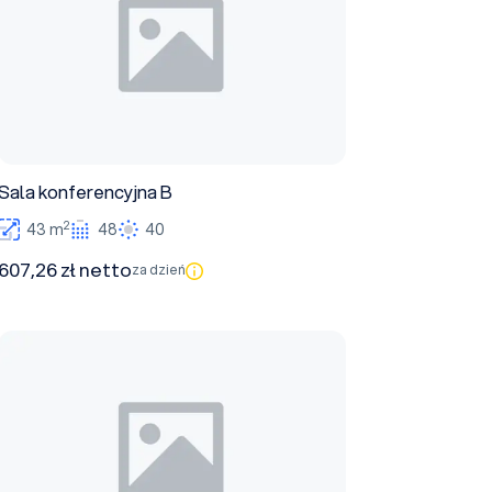
Sala konferencyjna B
2
43 m
48
40
607,26 zł netto
za dzień
Sala konferencyjna D