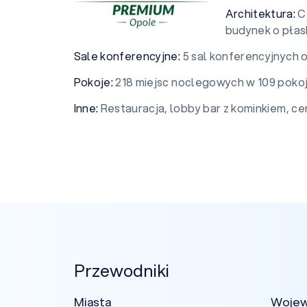
Architektura:
C
budynek o płask
Sale konferencyjne:
5 sal konferencyjnych 
Pokoje:
218 miejsc noclegowych w 109 pokoja
Inne:
Restauracja, lobby bar z kominkiem, cen
Przewodniki
Miasta
Woje