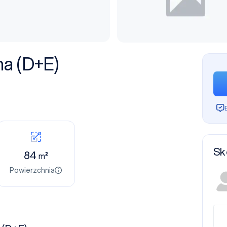
na (D+E)
Sk
84
m²
Powierzchnia