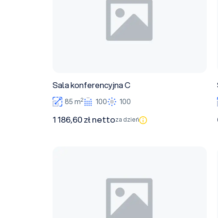
Sala konferencyjna C
2
85 m
100
100
1 186,60 zł netto
za dzień
Sala konferencyjna A