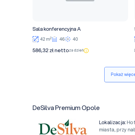
Sala konferencyjna A
2
42 m
46
40
586,32 zł netto
za dzień
Pokaż więce
DeSilva Premium Opole
Lokalizacja:
Hot
miasta, przy na