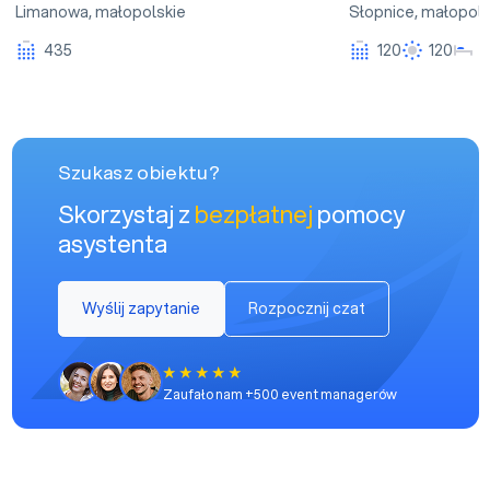
Limanowa
,
małopolskie
Słopnice
,
małopols
435
120
120
Szukasz obiektu?
Skorzystaj z
bezpłatnej
pomocy
asystenta
Wyślij zapytanie
Rozpocznij czat
Zaufało nam +500 event managerów