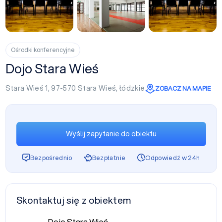
+3
Ośrodki konferencyjne
Dojo Stara Wieś
Stara Wieś 1, 97-570
Stara Wieś
,
łódzkie
ZOBACZ NA MAPIE
Wyślij zapytanie do obiektu
Bezpośrednio
Bezpłatnie
Odpowiedź w 24h
Skontaktuj się z obiektem