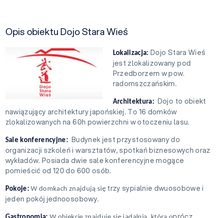
Opis obiektu Dojo Stara Wieś
Dojo Stara Wieś
Lokalizacja:
jest zlokalizowany pod
Przedborzem w pow.
radomszczańskim.
Dojo to obiekt
Architektura:
nawiązujący architektury japońskiej. To 16 domków
zlokalizowanych na 60h powierzchni w otoczeniu lasu.
Budynek jest przystosowany do
Sale konferencyjne:
organizacji szkoleń i warsztatów, spotkań biznesowych oraz
wykładów. Posiada dwie sale konferencyjne mogące
pomieścić od 120 do 600 osób.
trzy sypialnie dwuosobowe i
Pokoje:
W domkach znajdują się
jeden pokój jednoosobowy.
prócz
Gastronomia:
W obiekcie znajduje się jadalnia, która o