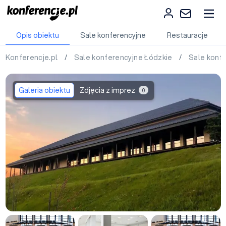
Opis obiektu
Sale konferencyjne
Restauracje
Konferencje.pl
/
Sale konferencyjne Łódzkie
/
Sale konf
Galeria obiektu
Zdjęcia z imprez
0