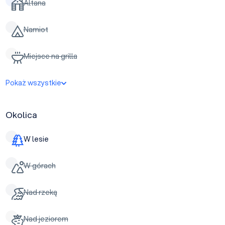
Altana
Namiot
Miejsce na grilla
Pokaż wszystkie
Okolica
W lesie
W górach
Nad rzeką
Nad jeziorem