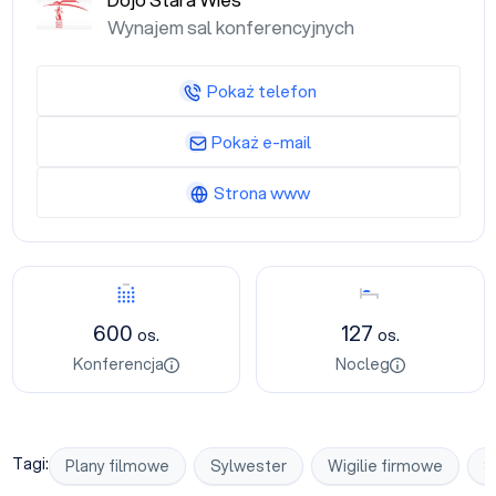
Dojo Stara Wieś
Wynajem sal konferencyjnych
Pokaż telefon
Pokaż e-mail
Strona www
Konferencja
Nocleg
600
127
os.
os.
Konferencja
Nocleg
Tagi:
Plany filmowe
Sylwester
Wigilie firmowe
S