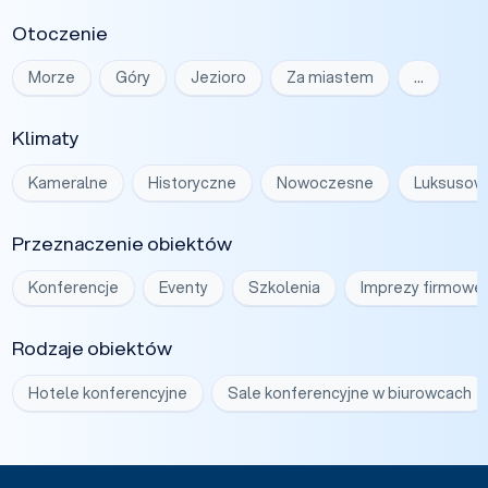
Otoczenie
Morze
Góry
Jezioro
Za miastem
…
Klimaty
Kameralne
Historyczne
Nowoczesne
Luksusow
Przeznaczenie obiektów
Konferencje
Eventy
Szkolenia
Imprezy firmowe
Rodzaje obiektów
Hotele konferencyjne
Sale konferencyjne w biurowcach