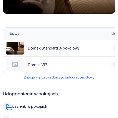
Nazwa
Licz
Domek Standard 3-pokojowy
| | | 
Domek VIP
| | | |
Zaloguj się, żeby zobaczyć widok szczegółowy
Udogodnienia w pokojach
Łazienki w pokojach