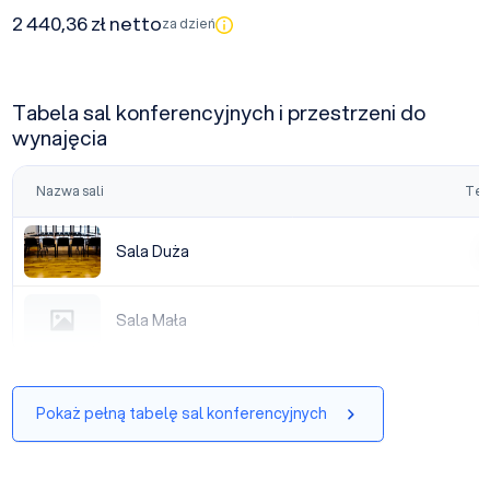
2 440,36 zł netto
za dzień
Tabela sal konferencyjnych i przestrzeni do
wynajęcia
Nazwa sali
Tea
Sala Duża
Sala Duża
|
Sala Mała
Sala Mała
|
Pokaż pełną tabelę sal konferencyjnych