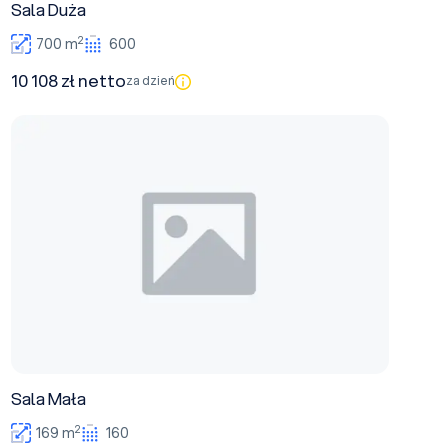
Sala Duża
2
700 m
600
10 108 zł netto
za dzień
Sala Mała
Sala Mała
2
169 m
160