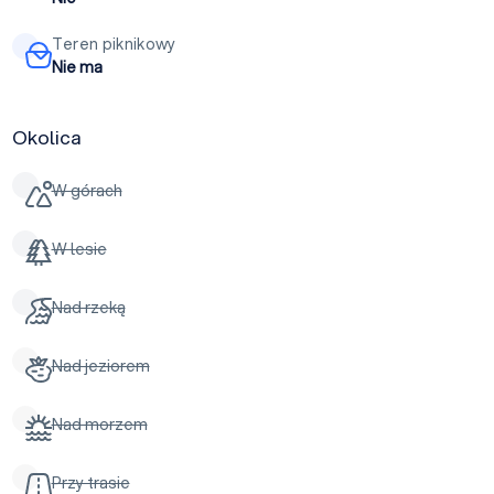
Teren piknikowy
Nie ma
Okolica
W górach
W lesie
Nad rzeką
Nad jeziorem
Nad morzem
Przy trasie