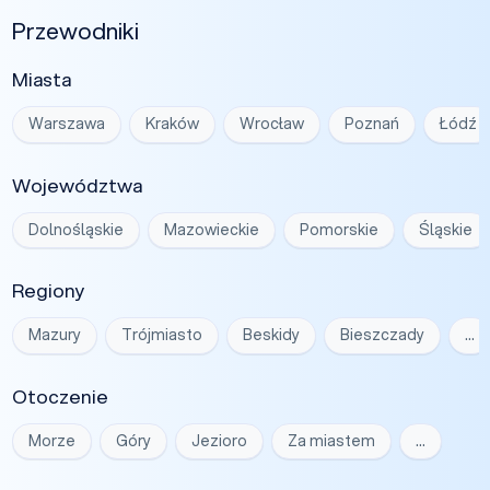
Przewodniki
Miasta
Warszawa
Kraków
Wrocław
Poznań
Łódź
Województwa
Dolnośląskie
Mazowieckie
Pomorskie
Śląskie
Regiony
Mazury
Trójmiasto
Beskidy
Bieszczady
…
Otoczenie
Morze
Góry
Jezioro
Za miastem
…