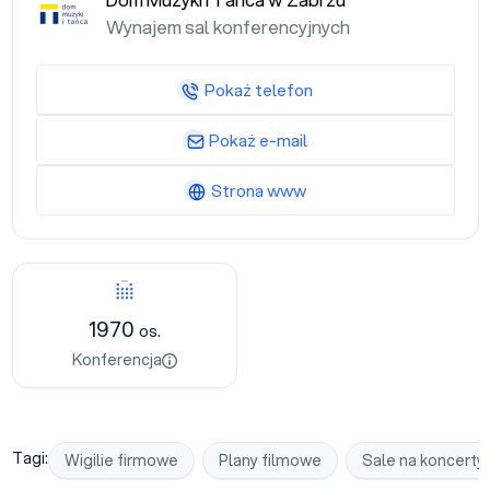
Dom Muzyki i Tańca w Zabrzu
Wynajem sal konferencyjnych
Pokaż telefon
Pokaż e-mail
Strona www
Konferencja
1970
os.
Konferencja
Tagi:
Wigilie firmowe
Plany filmowe
Sale na koncerty