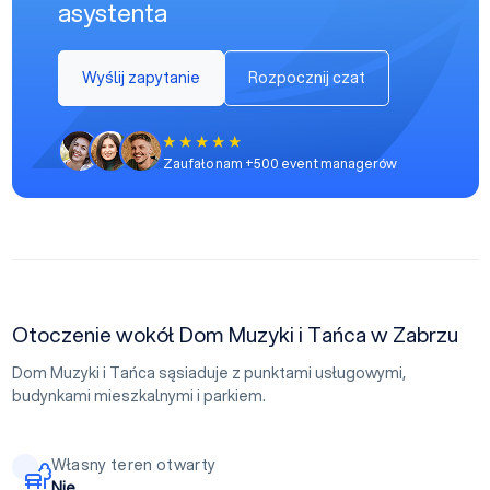
asystenta
Wyślij zapytanie
Rozpocznij czat
Zaufało nam +500 event managerów
Otoczenie wokół Dom Muzyki i Tańca w Zabrzu
Dom Muzyki i Tańca sąsiaduje z punktami usługowymi,
budynkami mieszkalnymi i parkiem.
Własny teren otwarty
Nie