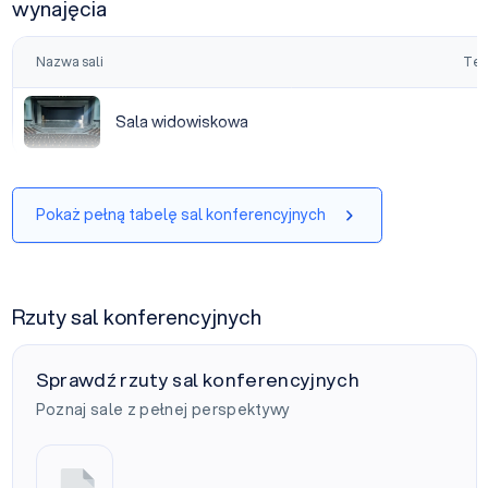
wynajęcia
Nazwa sali
Tea
Sala widowiskowa
Sala widowiskowa
Pokaż pełną tabelę sal konferencyjnych
Rzuty sal konferencyjnych
Sprawdź rzuty sal konferencyjnych
Poznaj sale z pełnej perspektywy