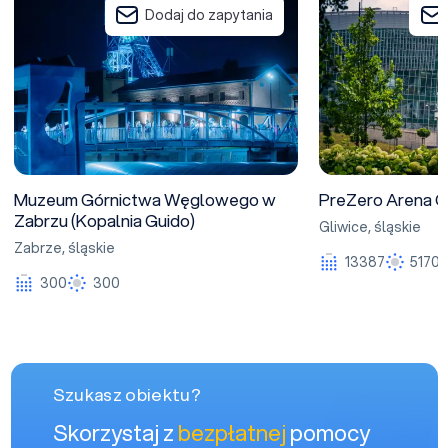
Dodaj do zapytania
Muzeum Górnictwa Węglowego w
PreZero Arena G
Zabrzu (Kopalnia Guido)
Gliwice
,
śląskie
Zabrze
,
śląskie
13387
5170
300
300
Szukasz obiektu?
Skorzystaj z
bezpłatnej
pomocy