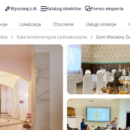
Wyszukaj z AI
Katalog obiektów
Pomoc eksperta
koje
Lokalizacja
Otoczenie
Usługi i atrakcje
ckie
/
Sale konferencyjne Leśniakowizna
/ Dom Weselny Z