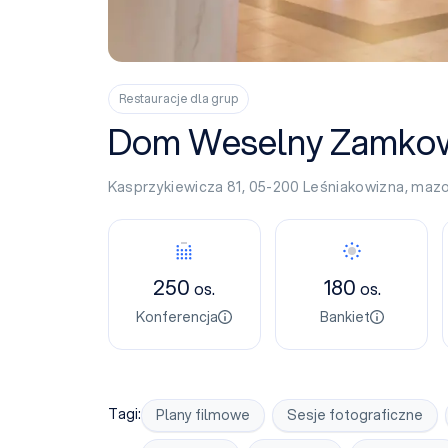
Restauracje dla grup
Dom Weselny Zamko
Kasprzykiewicza 81, 05-200
Leśniakowizna
,
mazo
Konferencja
Bankiet
250
180
os.
os.
Konferencja
Bankiet
Tagi:
Plany filmowe
Sesje fotograficzne