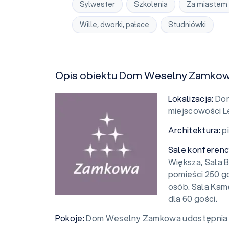
Sylwester
Szkolenia
Za miastem
Wille, dworki, pałace
Studniówki
Opis obiektu Dom Weselny Zamko
Lokalizacja:
Dom
miejscowości L
Architektura:
p
Sale konferenc
Większa, Sala 
pomieści 250 go
osób. Sala Kam
dla 60 gości.
Pokoje:
Dom Weselny Zamkowa udostępnia 