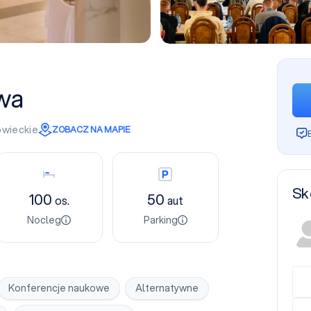
wa
wieckie
ZOBACZ NA MAPIE
Nocleg
Parking
Sk
100
50
os.
aut
Nocleg
Parking
Konferencje naukowe
Alternatywne