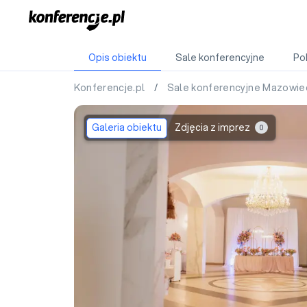
Opis obiektu
Sale konferencyjne
Po
Konferencje.pl
/
Sale konferencyjne Mazowie
Galeria obiektu
Zdjęcia z imprez
0