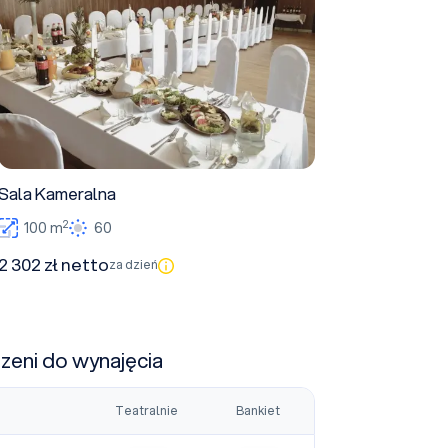
Sala Kameralna
2
100 m
60
2 302 zł netto
za dzień
rzeni do wynajęcia
Teatralnie
Bankiet