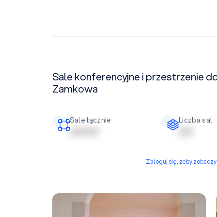
Sale konferencyjne i przestrzenie 
Zamkowa
Sale łącznie
Liczba sal
| | | | | | | | | |
| | | | |
Zaloguj się, żeby zobacz
Sala Balowa