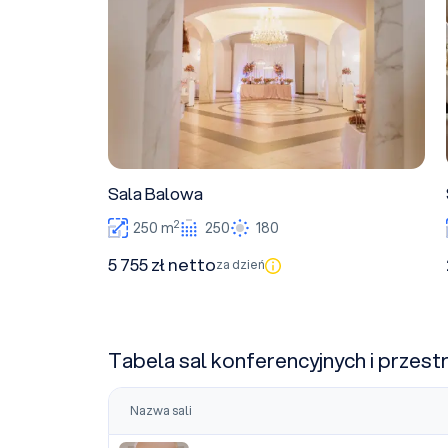
Sala Balowa
2
250 m
250
180
5 755 zł netto
za dzień
Tabela sal konferencyjnych i przest
Nazwa sali