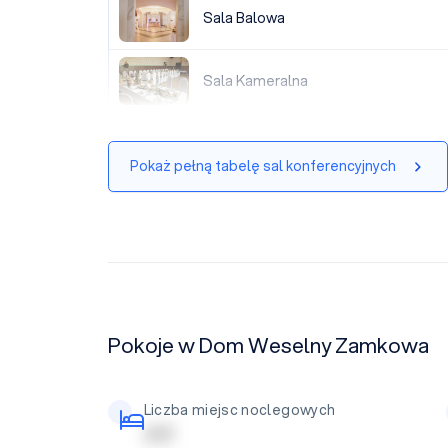
Sala Balowa
Sala Balowa
Sala Kameralna
Sala Kameralna
Pokaż pełną tabelę sal konferencyjnych
Pokoje w Dom Weselny Zamkowa
Liczba miejsc noclegowych
| | | | |