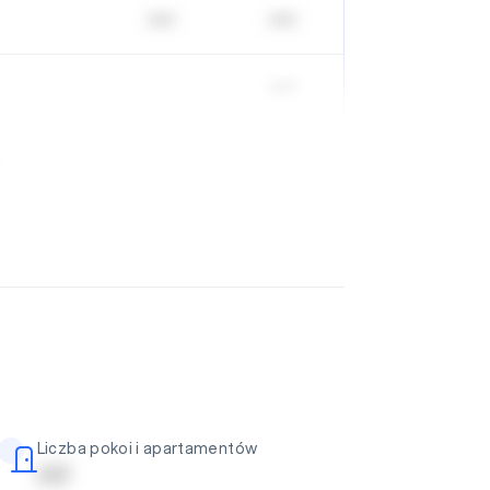
| | | | |
| | | | |
| | | | |
Liczba pokoi i apartamentów
| | | | |