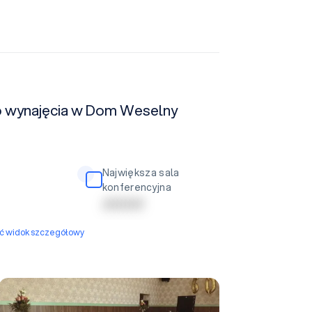
do wynajęcia w Dom Weselny
Największa sala
konferencyjna
| | | | | | | | | |
yć widok szczegółowy
Sala Kameralna