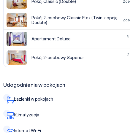
Pokój Classic (Double)
2 osob
Pokój 2-osobowy Classic Flex (Twin z opcją
2 osob
Double)
3 o
Apartament Deluxe
ł
2 o
Pokój 2-osobowy Superior
ł
Udogodnienia w pokojach
Łazienki w pokojach
Klimatyzacja
Internet Wi-Fi