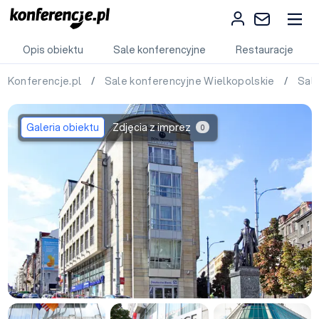
Opis obiektu
Sale konferencyjne
Restauracje
Konferencje.pl
/
Sale konferencyjne Wielkopolskie
/
Sal
Galeria obiektu
Zdjęcia z imprez
0