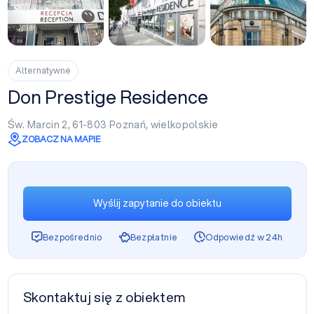
+23
Alternatywne
Don Prestige Residence
Św. Marcin 2, 61-803
Poznań
,
wielkopolskie
ZOBACZ NA MAPIE
Wyślij zapytanie do obiektu
Bezpośrednio
Bezpłatnie
Odpowiedź w 24h
Skontaktuj się z obiektem