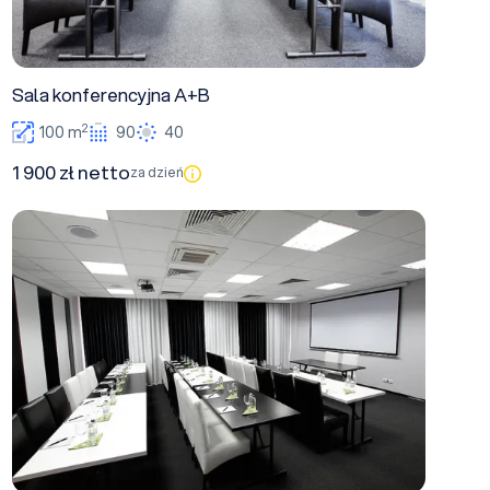
Sala konferencyjna A+B
2
100 m
90
40
1 900 zł netto
za dzień
Sala konferencyjna A