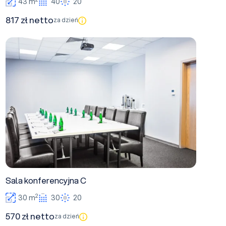
43 m
40
20
817 zł netto
za dzień
Sala konferencyjna C
Sala konferencyjna C
2
30 m
30
20
570 zł netto
za dzień