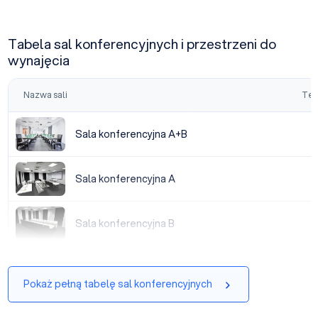
Tabela sal konferencyjnych i przestrzeni do
wynajęcia
Nazwa sali
Tea
Sala konferencyjna A+B
Sala konferencyjna A+B
Sala konferencyjna A
Sala konferencyjna A
Sala konferencyjna B
Sala konferencyjna B
Pokaż pełną tabelę sal konferencyjnych