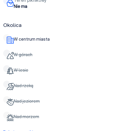
Teren piknikowy
Nie ma
Okolica
W centrum miasta
W górach
W lesie
Nad rzeką
Nad jeziorem
Nad morzem