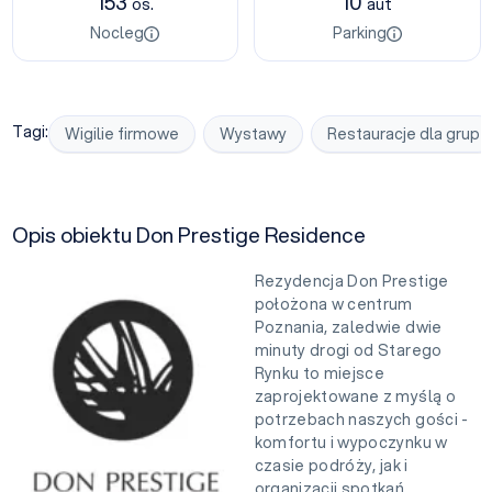
153
10
os.
aut
Nocleg
Parking
Tagi:
Wigilie firmowe
Wystawy
Restauracje dla grup
Opis obiektu Don Prestige Residence
Rezydencja Don Prestige
położona w centrum
Poznania, zaledwie dwie
minuty drogi od Starego
Rynku to miejsce
zaprojektowane z myślą o
potrzebach naszych gości -
komfortu i wypoczynku w
czasie podróży, jak i
organizacji spotkań