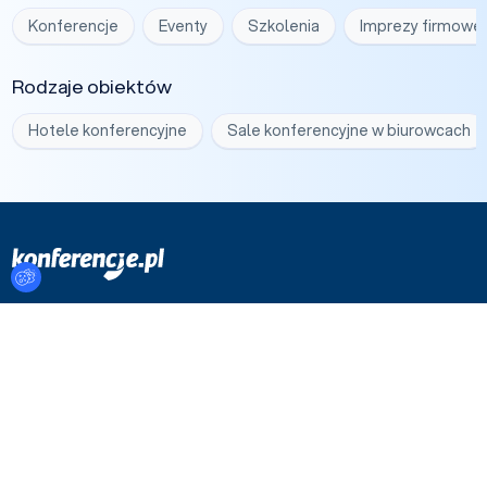
Konferencje
Eventy
Szkolenia
Imprezy firmowe
Rodzaje obiektów
Hotele konferencyjne
Sale konferencyjne w biurowcach
Ustawienia plików cookies
Portal
Dla użytkowników
O nas
Zarejestruj się
Artykuły
Zaloguj się
Kontakt
Asystent
Przewodniki
Statystyki