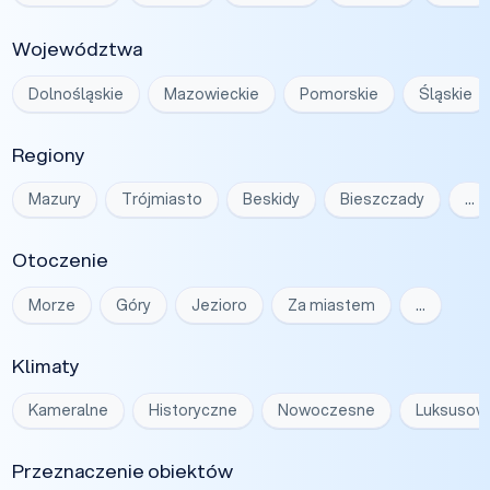
Województwa
Dolnośląskie
Mazowieckie
Pomorskie
Śląskie
Regiony
Mazury
Trójmiasto
Beskidy
Bieszczady
…
Otoczenie
Morze
Góry
Jezioro
Za miastem
…
Klimaty
Kameralne
Historyczne
Nowoczesne
Luksusow
Przeznaczenie obiektów