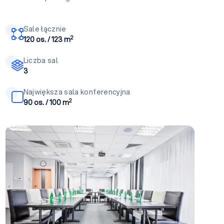
Sale łącznie
2
120 os. / 123 m
Liczba sal
3
Największa sala konferencyjna
2
90 os. / 100 m
Sala konferencyjna A+B