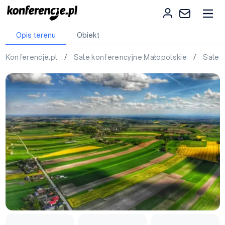
Opis terenu
Obiekt
Konferencje.pl
/
Sale konferencyjne Małopolskie
/
Sale 