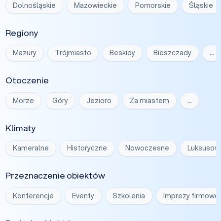
Dolnośląskie
Mazowieckie
Pomorskie
Śląskie
Regiony
Mazury
Trójmiasto
Beskidy
Bieszczady
…
Otoczenie
Morze
Góry
Jezioro
Za miastem
…
Klimaty
Kameralne
Historyczne
Nowoczesne
Luksusow
Przeznaczenie obiektów
Konferencje
Eventy
Szkolenia
Imprezy firmowe