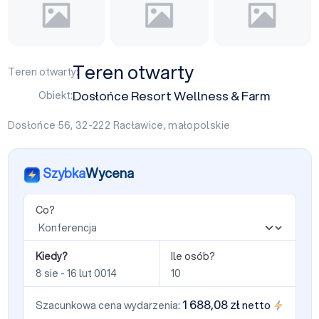
Teren otwarty
Teren otwarty:
Dosłońce Resort Wellness & Farm
Obiekt:
Dosłońce 56, 32-222
Racławice
,
małopolskie
Szybka
Wycena
Co?
Kiedy?
Ile osób?
1 688,08 zł
netto
Szacunkowa cena wydarzenia: