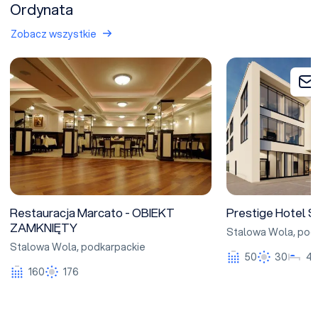
Ordynata
Zobacz wszystkie
Restauracja Marcato - OBIEKT ZAMKNIĘTY
Prestige Hotel St
Restauracja Marcato - OBIEKT
Prestige Hotel 
ZAMKNIĘTY
Stalowa Wola
,
pod
Stalowa Wola
,
podkarpackie
50
30
4
160
176