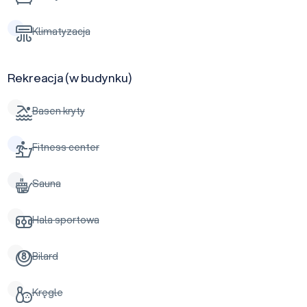
Klimatyzacja
Rekreacja (w budynku)
Basen kryty
Fitness center
Sauna
Hala sportowa
Bilard
Kręgle