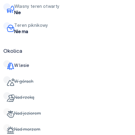
Własny teren otwarty
Nie
Teren piknikowy
Nie ma
Okolica
W lesie
W górach
Nad rzeką
Nad jeziorem
Nad morzem