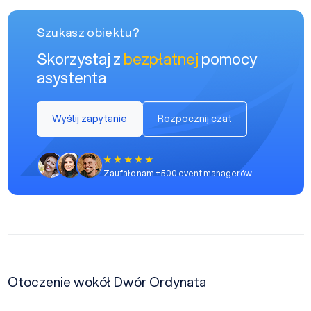
Szukasz obiektu?
Skorzystaj z
bezpłatnej
pomocy
asystenta
Wyślij zapytanie
Rozpocznij czat
Zaufało nam +500 event managerów
Otoczenie wokół Dwór Ordynata