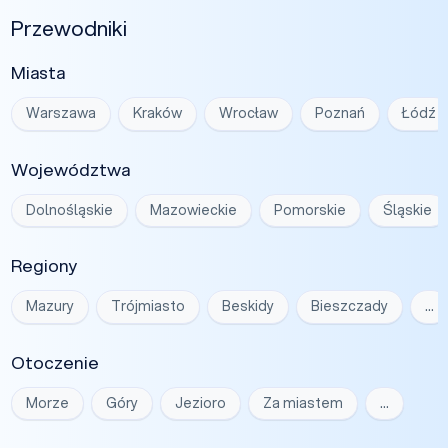
Przewodniki
Miasta
Warszawa
Kraków
Wrocław
Poznań
Łódź
Województwa
Dolnośląskie
Mazowieckie
Pomorskie
Śląskie
Regiony
Mazury
Trójmiasto
Beskidy
Bieszczady
…
Otoczenie
Morze
Góry
Jezioro
Za miastem
…