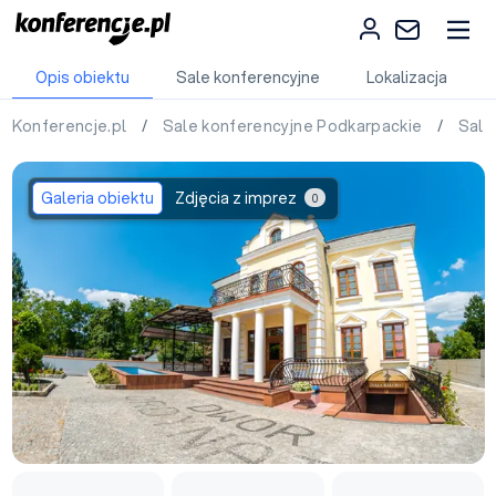
Opis obiektu
Sale konferencyjne
Lokalizacja
Konferencje.pl
/
Sale konferencyjne Podkarpackie
/
Sale
Galeria obiektu
Zdjęcia z imprez
0