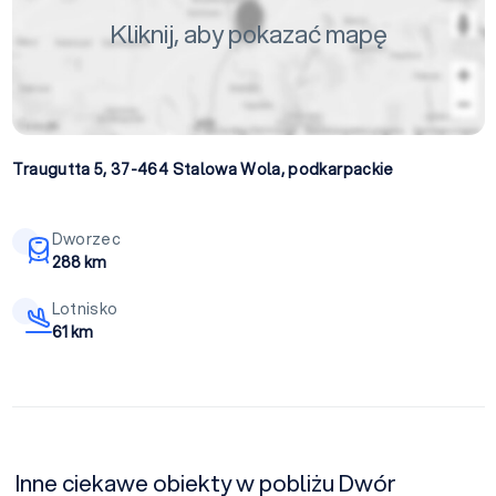
Kliknij, aby pokazać mapę
Traugutta 5, 37-464
Stalowa Wola
,
podkarpackie
Dworzec
288 km
Lotnisko
61 km
Inne ciekawe obiekty w pobliżu Dwór