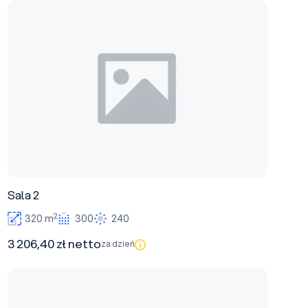
Sala 2
Sala 2
2
320 m
300
240
3 206,40 zł netto
za dzień
Sala 1