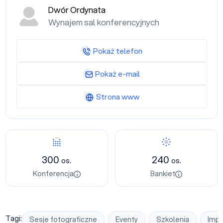
Dwór Ordynata
Wynajem sal konferencyjnych
Pokaż telefon
Pokaż e-mail
Strona www
Konferencja
Bankiet
300
240
os.
os.
Konferencja
Bankiet
Tagi:
Sesje fotograficzne
Eventy
Szkolenia
Impr