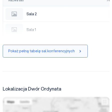
Nazwa sali
Tea
Sala 2
Sala 2
|
Sala 1
Sala 1
|
Pokaż pełną tabelę sal konferencyjnych
Lokalizacja Dwór Ordynata