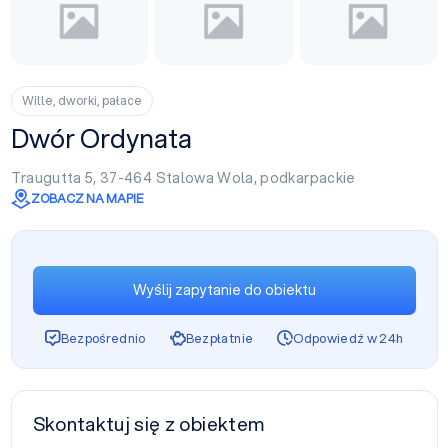
Wille, dworki, pałace
Dwór Ordynata
Traugutta 5, 37-464
Stalowa Wola
,
podkarpackie
ZOBACZ NA MAPIE
Wyślij zapytanie do obiektu
Bezpośrednio
Bezpłatnie
Odpowiedź w 24h
Skontaktuj się z obiektem