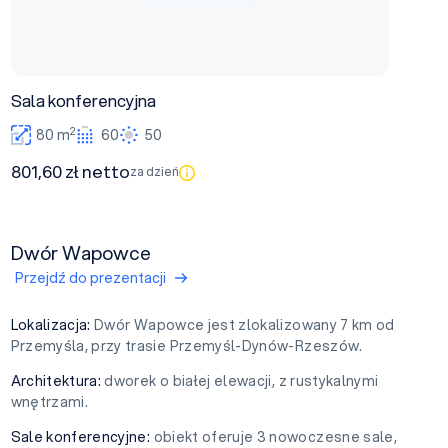
Sala konferencyjna
2
80 m
60
50
801,60 zł netto
za dzień
Dwór Wapowce
Przejdź do prezentacji
Lokalizacja:
Dwór Wapowce jest zlokalizowany 7 km od
Przemyśla, przy trasie Przemyśl-Dynów-Rzeszów.
Architektura:
dworek o białej elewacji, z rustykalnymi
wnętrzami.
Sale konferencyjne:
obiekt oferuje 3 nowoczesne sale,