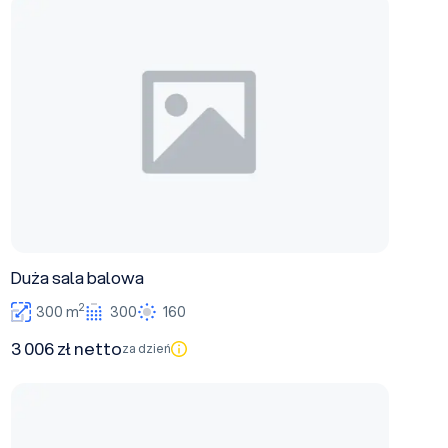
Duża sala balowa
Duża sala balowa
2
300 m
300
160
3 006 zł netto
za dzień
Sala Koliba II