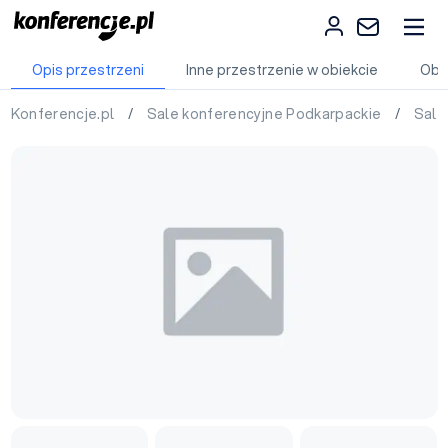
Opis przestrzeni
Inne przestrzenie w obiekcie
Obi
Konferencje.pl
/
Sale konferencyjne Podkarpackie
/
Sale