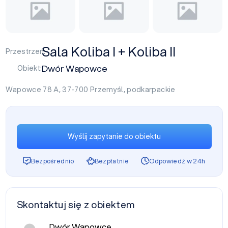
Sala Koliba I + Koliba II
Przestrzeń:
Dwór Wapowce
Obiekt:
Wapowce 78 A, 37-700
Przemyśl
,
podkarpackie
Wyślij zapytanie do obiektu
Bezpośrednio
Bezpłatnie
Odpowiedź w 24h
Skontaktuj się z obiektem
Dwór Wapowce