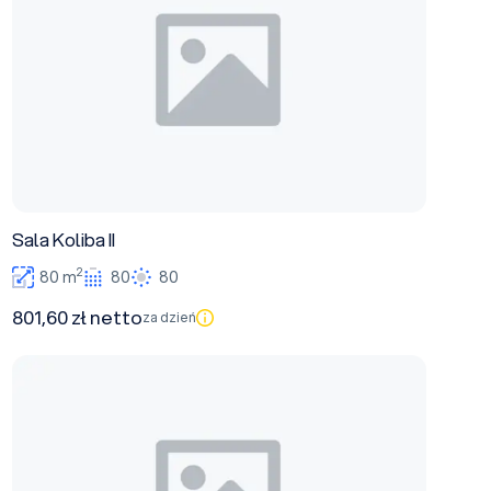
Sala Koliba II
2
80 m
80
80
801,60 zł netto
za dzień
Sala Koliba I