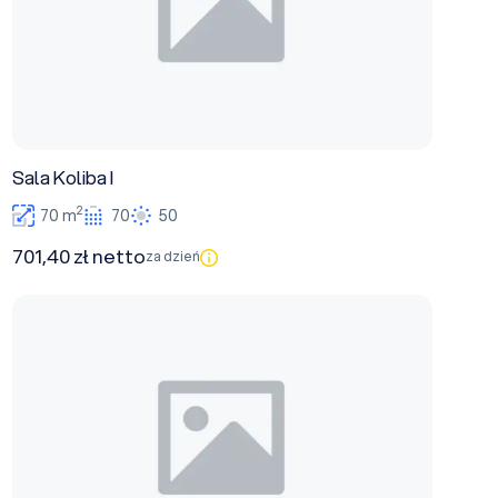
Sala Koliba I
2
70 m
70
50
701,40 zł netto
za dzień
Sala konferencyjna