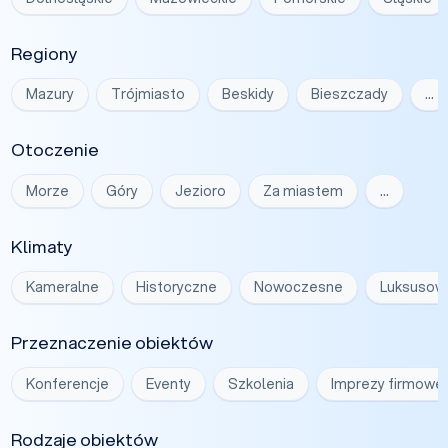
Regiony
Mazury
Trójmiasto
Beskidy
Bieszczady
…
Otoczenie
Morze
Góry
Jezioro
Za miastem
…
Klimaty
Kameralne
Historyczne
Nowoczesne
Luksusow
Przeznaczenie obiektów
Konferencje
Eventy
Szkolenia
Imprezy firmowe
Rodzaje obiektów