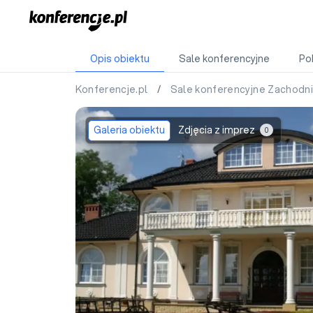
Opis obiektu
Sale konferencyjne
Po
Konferencje.pl
/
Sale konferencyjne Zachod
Galeria obiektu
Zdjęcia z imprez
0