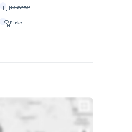
Telewizor
Biurko