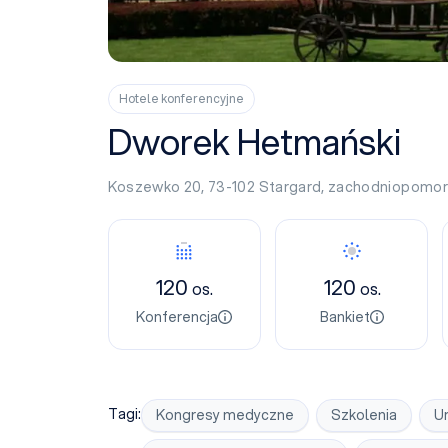
Hotele konferencyjne
Dworek Hetmański
Koszewko 20, 73-102
Stargard
,
zachodniopomor
Konferencja
Bankiet
120
120
os.
os.
Konferencja
Bankiet
Tagi:
Kongresy medyczne
Szkolenia
Ur