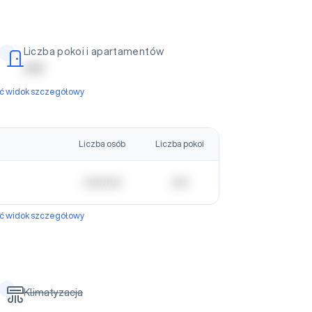
Liczba pokoi i apartamentów
| | | | |
yć widok szczegółowy
Liczba osób
Liczba pokoi
| | | | | | | | | | |
| | | | |
yć widok szczegółowy
Klimatyzacja