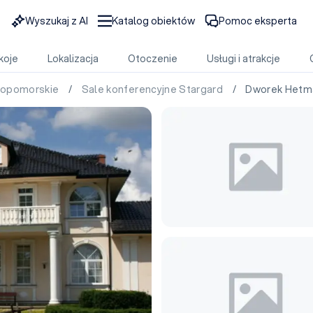
Wyszukaj z AI
Katalog obiektów
Pomoc eksperta
koje
Lokalizacja
Otoczenie
Usługi i atrakcje
niopomorskie
/
Sale konferencyjne Stargard
/ Dworek Hetma