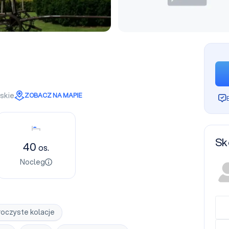
skie
ZOBACZ NA MAPIE
Nocleg
Sk
40
os.
Nocleg
oczyste kolacje