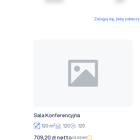
Zaloguj się, żeby zobacz
Sala Konferencyjna
Sala Konferencyjna
2
120 m
120
120
709,20 zł netto
za dzień