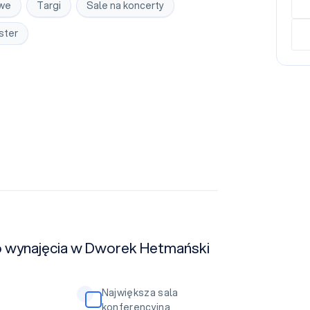
owe
Targi
Sale na koncerty
ster
do wynajęcia w Dworek Hetmański
Największa sala
konferencyjna