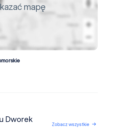
pokazać mapę
omorskie
żu Dworek
Zobacz wszystkie