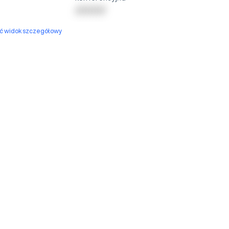
| | | | | | | | | |
yć widok szczegółowy