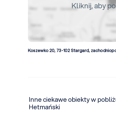
Kliknij, aby 
Koszewko 20, 73-102
Stargard
,
zachodniop
Inne ciekawe obiekty w pobli
Hetmański