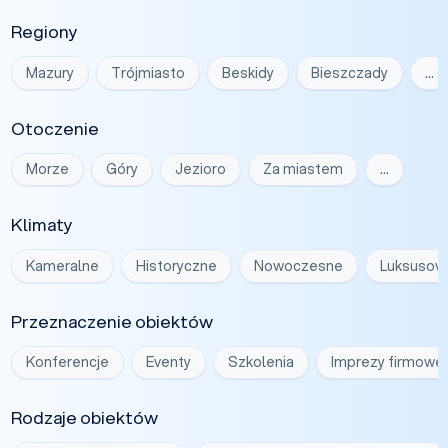
Regiony
Mazury
Trójmiasto
Beskidy
Bieszczady
…
Otoczenie
Morze
Góry
Jezioro
Za miastem
…
Klimaty
Kameralne
Historyczne
Nowoczesne
Luksusow
Przeznaczenie obiektów
Konferencje
Eventy
Szkolenia
Imprezy firmowe
Rodzaje obiektów