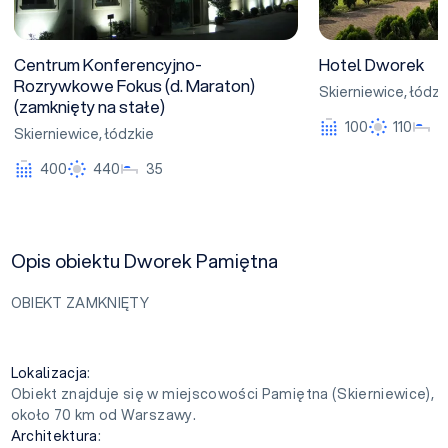
Centrum Konferencyjno-
Hotel Dworek
Rozrywkowe Fokus (d. Maraton)
Skierniewice
,
łódzk
(zamknięty na stałe)
100
110
9
Skierniewice
,
łódzkie
400
440
35
Opis obiektu Dworek Pamiętna
OBIEKT ZAMKNIĘTY
Lokalizacja
:
Obiekt znajduje się w miejscowości Pamiętna (Skierniewice),
około 70 km od Warszawy.
Architektura
: