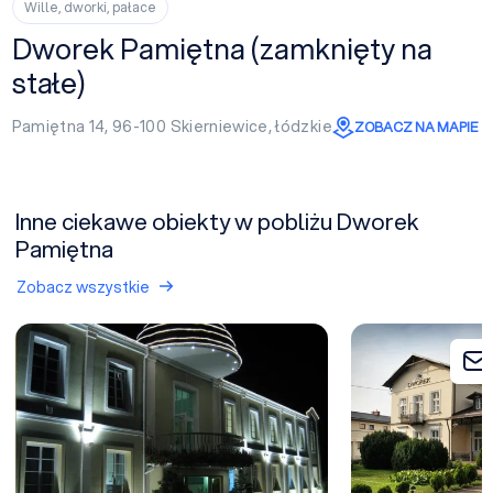
Wille, dworki, pałace
Dworek Pamiętna (zamknięty na
stałe)
Pamiętna 14, 96-100
Skierniewice
,
łódzkie
ZOBACZ NA MAPIE
Inne ciekawe obiekty w pobliżu Dworek
Pamiętna
Zobacz wszystkie
Centrum Konferencyjno-Rozrywkowe Fokus (d. Maraton) (zamknię
Hotel Dworek