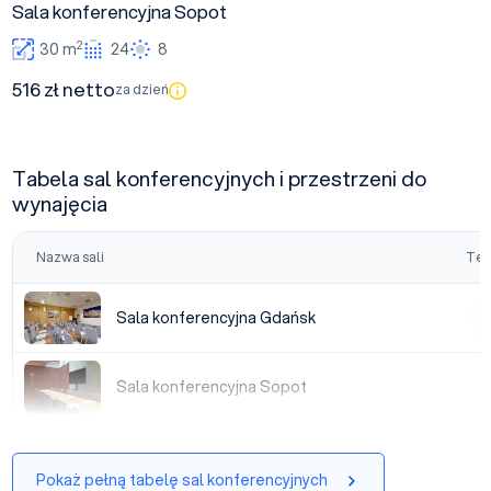
Sala konferencyjna Sopot
2
30 m
24
8
516 zł netto
za dzień
Tabela sal konferencyjnych i przestrzeni do
wynajęcia
Nazwa sali
Tea
Sala konferencyjna Gdańsk
Sala konferencyjna Gdańsk
|
Sala konferencyjna Sopot
Sala konferencyjna Sopot
|
Pokaż pełną tabelę sal konferencyjnych