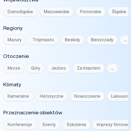
Dolnośląskie
Mazowieckie
Pomorskie
Śląskie
Regiony
Mazury
Trójmiasto
Beskidy
Bieszczady
…
Otoczenie
Morze
Góry
Jezioro
Za miastem
…
Klimaty
Kameralne
Historyczne
Nowoczesne
Luksusow
Przeznaczenie obiektów
Konferencje
Eventy
Szkolenia
Imprezy firmowe