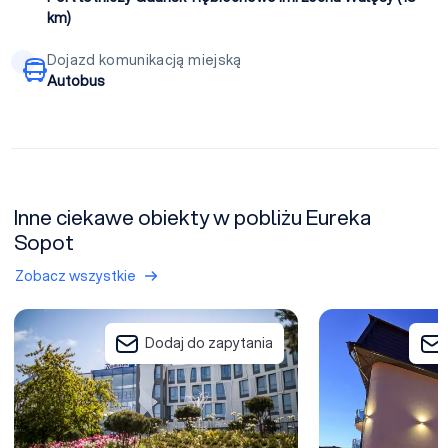
km)
Dojazd komunikacją miejską
Autobus
Inne ciekawe obiekty w pobliżu Eureka
Sopot
Zobacz wszystkie
Radisson Blu Hotel Sopot
Hotel Amber Gdań
Dodaj do zapytania