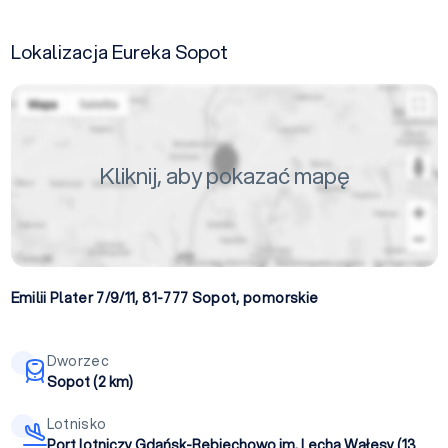
Lokalizacja Eureka Sopot
Kliknij, aby pokazać mapę
Emilii Plater 7/9/11, 81-777
Sopot
,
pomorskie
Dworzec
Sopot (2 km)
Lotnisko
Port lotniczy Gdańsk-Rębiechowo im. Lecha Wałęsy (13