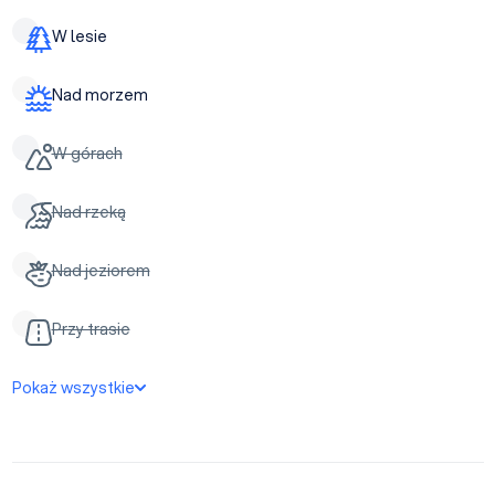
W lesie
Nad morzem
W górach
Nad rzeką
Nad jeziorem
Przy trasie
Pokaż wszystkie