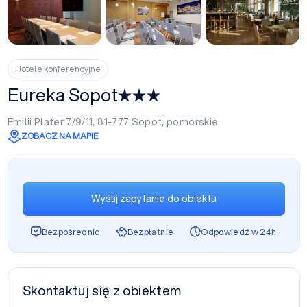
+6
Hotele konferencyjne
Eureka Sopot
Emilii Plater 7/9/11, 81-777
Sopot
,
pomorskie
ZOBACZ NA MAPIE
Wyślij zapytanie do obiektu
Bezpośrednio
Bezpłatnie
Odpowiedź w 24h
Skontaktuj się z obiektem