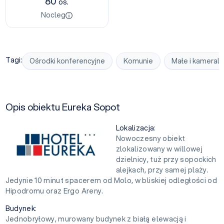
80
os.
Nocleg
Tagi:
Ośrodki konferencyjne
Komunie
Małe i kameral
Opis obiektu Eureka Sopot
Lokalizacja
:
Nowoczesny obiekt
zlokalizowany w willowej
dzielnicy, tuż przy sopockich
alejkach, przy samej plaży.
Jedynie 10 minut spacerem od Molo, w bliskiej odległości od
Hipodromu oraz Ergo Areny.
Budynek
:
Jednobryłowy, murowany budynek z białą elewacją i