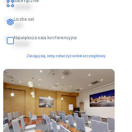
Sale łącznie
| | | | | | | | | |
Liczba sal
| | | | |
Największa sala konferencyjna
| | | | | | | | |
Zaloguj się, żeby zobaczyć widok szczegółowy
Sala konferencyjna Gdańsk