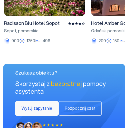
Radisson Blu Hotel Sopot
Hotel Amber Gd
Sopot
,
pomorskie
Gdańsk
,
pomorskie
900
1250
496
200
150
Szukasz obiektu?
Skorzystaj z
bezpłatnej
pomocy
asystenta
Wyślij zapytanie
Rozpocznij czat