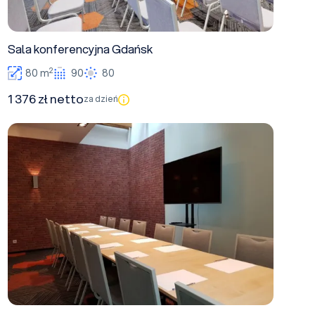
Sala konferencyjna Gdańsk
2
80 m
90
80
1 376 zł netto
za dzień
Sala konferencyjna Sopot