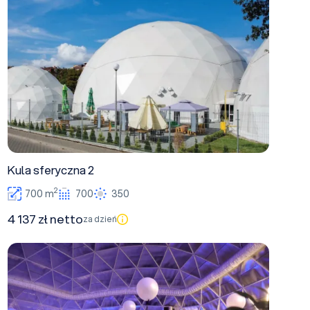
Kula sferyczna 2
2
700 m
700
350
4 137 zł netto
za dzień
Sala dydaktyczna