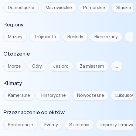
Dolnośląskie
Mazowieckie
Pomorskie
Śląskie
Regiony
Mazury
Trójmiasto
Beskidy
Bieszczady
…
Otoczenie
Morze
Góry
Jezioro
Za miastem
…
Klimaty
Kameralne
Historyczne
Nowoczesne
Luksusow
Przeznaczenie obiektów
Konferencje
Eventy
Szkolenia
Imprezy firmowe