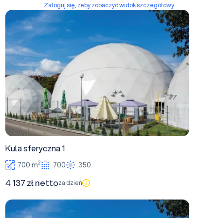
Zaloguj się, żeby zobaczyć widok szczegółowy
Kula sferyczna 1
Kula sferyczna 1
2
700 m
700
350
4 137 zł netto
za dzień
Kula sferyczna 2