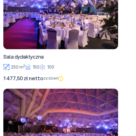
Sala dydaktyczna
2
250 m
150
100
1 477,50 zł netto
za dzień
Sala Szkoleniowa