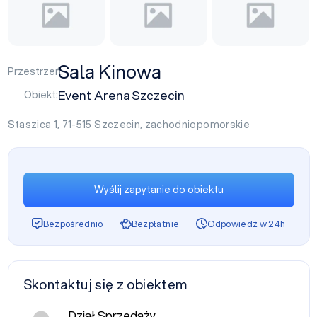
Sala Kinowa
Przestrzeń:
Event Arena Szczecin
Obiekt:
Staszica 1, 71-515
Szczecin
,
zachodniopomorskie
Wyślij zapytanie do obiektu
Bezpośrednio
Bezpłatnie
Odpowiedź w 24h
Skontaktuj się z obiektem
Dział Sprzedaży