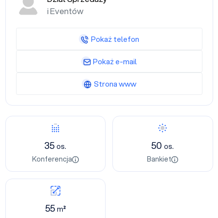
i Eventów
Pokaż telefon
Pokaż e-mail
Strona www
35
50
os.
os.
Konferencja
Bankiet
55
m²