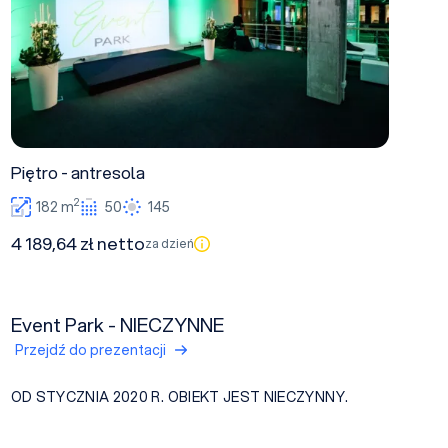
Piętro - antresola
2
182 m
50
145
4 189,64 zł netto
za dzień
Event Park - NIECZYNNE
Przejdź do prezentacji
OD STYCZNIA 2020 R. OBIEKT JEST NIECZYNNY.