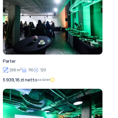
Parter
2
258 m
110
120
5 939,16 zł netto
za dzień
Piętro - antresola