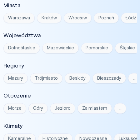
Miasta
Warszawa
Kraków
Wrocław
Poznań
Łódź
Województwa
Dolnośląskie
Mazowieckie
Pomorskie
Śląskie
Regiony
Mazury
Trójmiasto
Beskidy
Bieszczady
…
Otoczenie
Morze
Góry
Jezioro
Za miastem
…
Klimaty
Kameralne
Historyczne
Nowoczesne
Luksusow