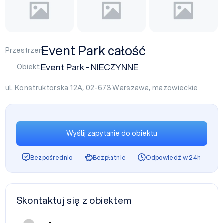
Event Park całość
Przestrzeń:
Event Park - NIECZYNNE
Obiekt:
ul. Konstruktorska 12A, 02-673
Warszawa
,
mazowieckie
Wyślij zapytanie do obiektu
Bezpośrednio
Bezpłatnie
Odpowiedź w 24h
Skontaktuj się z obiektem
-