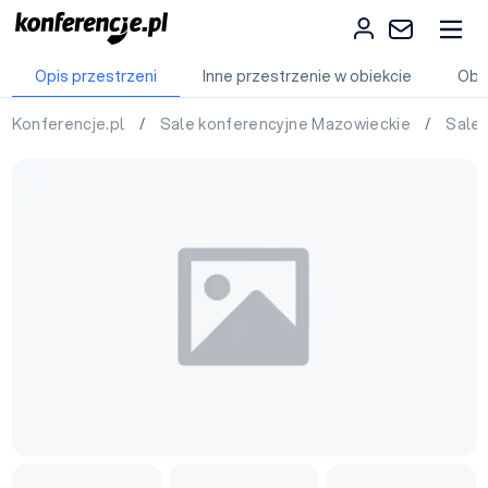
Opis przestrzeni
Inne przestrzenie w obiekcie
Obi
Konferencje.pl
/
Sale konferencyjne Mazowieckie
/
Sale