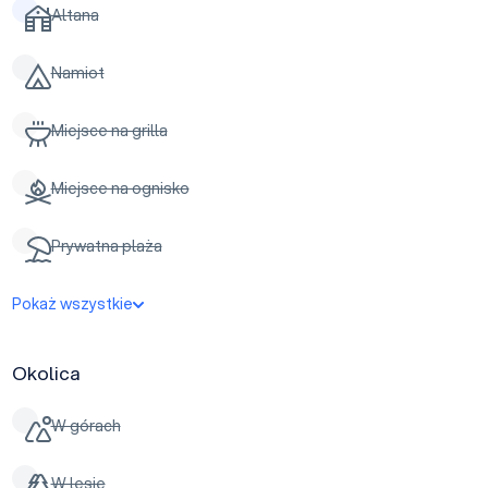
Altana
Namiot
Miejsce na grilla
Miejsce na ognisko
Prywatna plaża
Pokaż wszystkie
Okolica
W górach
W lesie