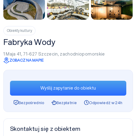
+1
Obiekty kultury
Fabryka Wody
1 Maja 41, 71-627
Szczecin
,
zachodniopomorskie
ZOBACZ NA MAPIE
Wyślij zapytanie do obiektu
Bezpośrednio
Bezpłatnie
Odpowiedź w 24h
Skontaktuj się z obiektem