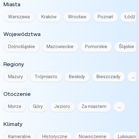
Miasta
Warszawa
Kraków
Wrocław
Poznań
Łódź
Województwa
Dolnośląskie
Mazowieckie
Pomorskie
Śląskie
Regiony
Mazury
Trójmiasto
Beskidy
Bieszczady
…
Otoczenie
Morze
Góry
Jezioro
Za miastem
…
Klimaty
Kameralne
Historyczne
Nowoczesne
Luksusow