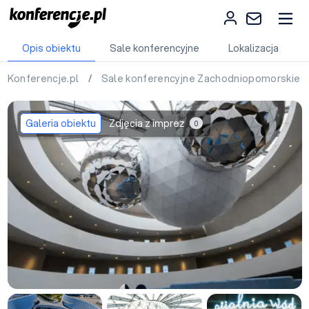
Opis obiektu
Sale konferencyjne
Lokalizacja
Konferencje.pl
/
Sale konferencyjne Zachodniopomorskie
Galeria obiektu
Zdjęcia z imprez
0