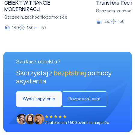
OBIEKT W TRAKCIE
Transferu Techn
MODERNIZACJI
Szczecin
,
zachodn
Szczecin
,
zachodniopomorskie
150
150
130
130
57
Szukasz obiektu?
Skorzystaj z
bezpłatnej
pomocy
asystenta
Wyślij zapytanie
Rozpocznij czat
Zaufało nam +500 event managerów