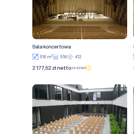
Sala koncertowa
2
516 m
516
412
2 177,52 zł netto
za dzień
Dziedziniec koncertowy