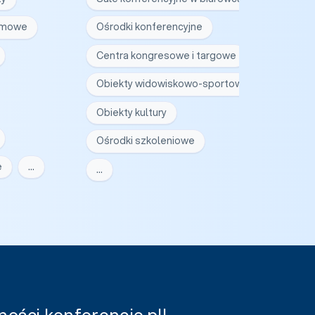
irmowe
Ośrodki konferencyjne
Centra kongresowe i targowe
Obiekty widowiskowo-sportowe
Obiekty kultury
Ośrodki szkoleniowe
e
…
…
ości konferencje.pl!