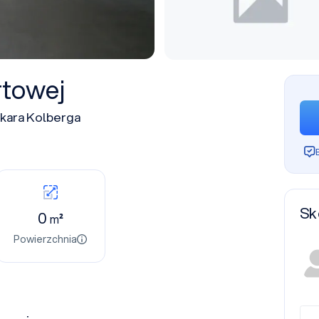
rtowej
skara Kolberga
Sk
0
m²
Powierzchnia