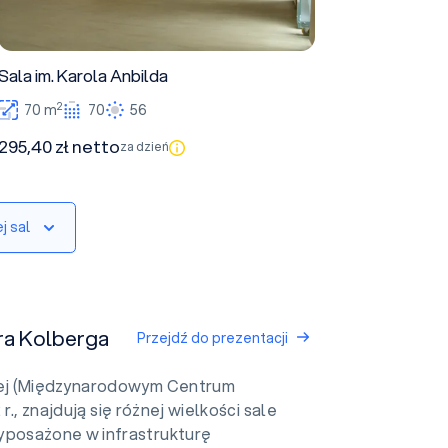
Sala im. Karola Anbilda
2
70 m
70
56
295,40 zł netto
za dzień
j sal
ra Kolberga
Przejdź do prezentacji
kiej (Międzynarodowym Centrum
r., znajdują się różnej wielkości sale
posażone w infrastrukturę