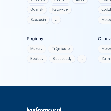
Gdańsk
Katowice
Łódzk
Szczecin
…
Małop
Regiony
Otocz
Mazury
Trójmiasto
Morz
Beskidy
Bieszczady
…
Za m