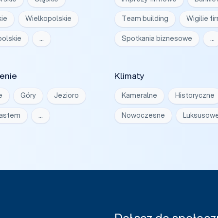
ie
Wielkopolskie
Team building
Wigilie f
olskie
…
Spotkania biznesowe
…
enie
Klimaty
e
Góry
Jezioro
Kameralne
Historyczne
iastem
…
Nowoczesne
Luksusow
Dołącz do społeczn