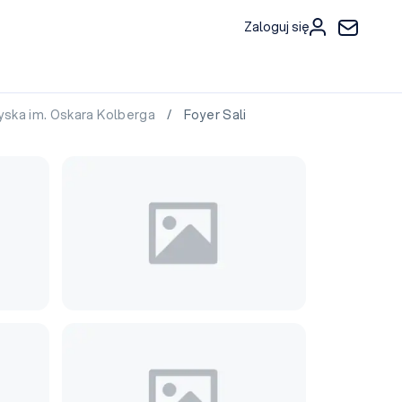
Zaloguj się
yska im. Oskara Kolberga
/ Foyer Sali