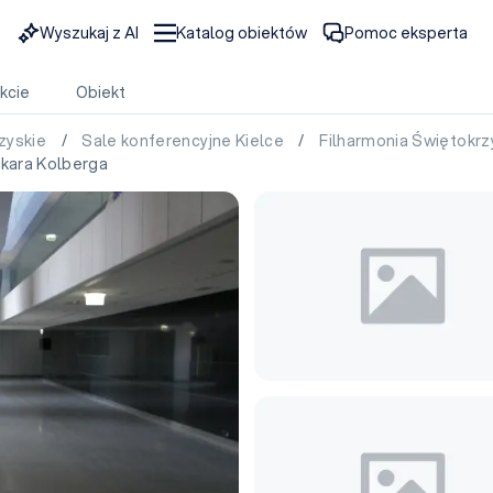
Wyszukaj z AI
Katalog obiektów
Pomoc eksperta
kcie
Obiekt
rzyskie
/
Sale konferencyjne Kielce
/
Filharmonia Świętokrz
skara Kolberga