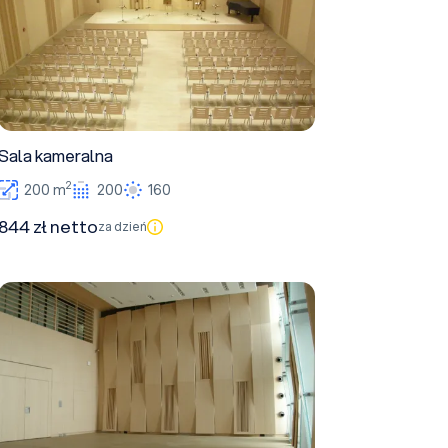
Sala kameralna
2
200 m
200
160
844 zł netto
za dzień
Sala im. Karola Anbilda