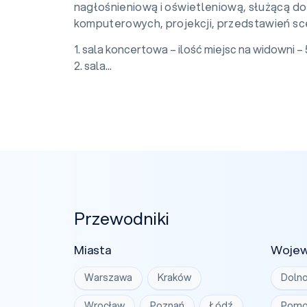
nagłośnieniową i oświetleniową, służącą do
komputerowych, projekcji, przedstawień sce
1. sala koncertowa – ilość miejsc na widowni – 
2. sala...
Przewodniki
Miasta
Woje
Warszawa
Kraków
Dolno
Wrocław
Poznań
Łódź
Pomo