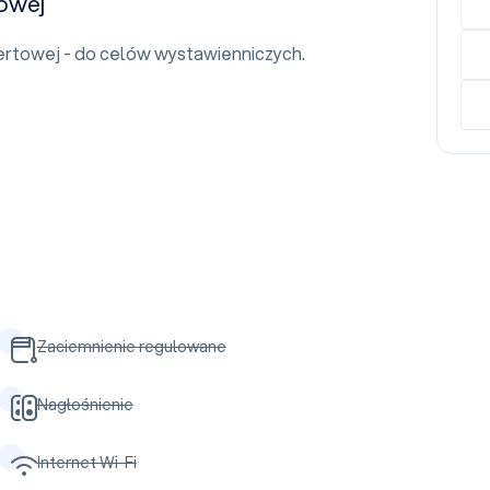
towej
ertowej - do celów wystawienniczych.
Zaciemnienie regulowane
Nagłośnienie
Internet Wi-Fi