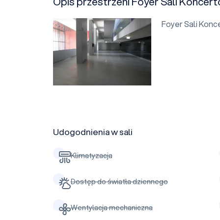
Opis przestrzeni Foyer Sali Koncer
Foyer Sali Konc
Udogodnienia w sali
Klimatyzacja
Dostęp do światła dziennego
Wentylacja mechaniczna