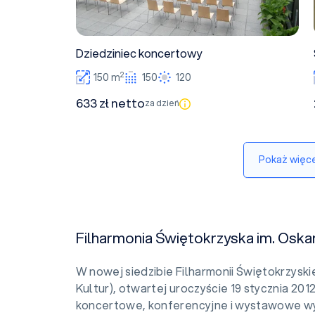
Dziedziniec koncertowy
2
150 m
150
120
633 zł netto
za dzień
Pokaż więce
Filharmonia Świętokrzyska im. Oska
W nowej siedzibie Filharmonii Świętokrzys
Kultur), otwartej uroczyście 19 stycznia 2012 
koncertowe, konferencyjne i wystawowe wy