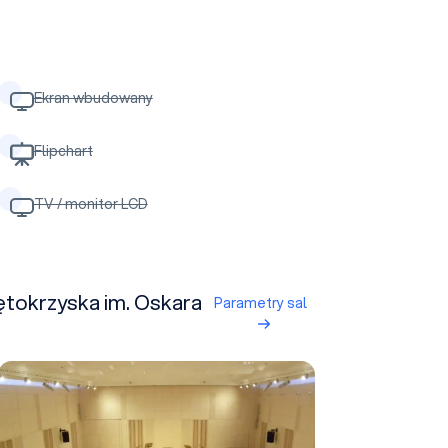
Ekran wbudowany
Flipchart
TV / monitor LCD
ętokrzyska im. Oskara
Parametry sal
Sala kameralna