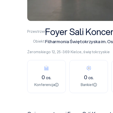
Foyer Sali Konce
Przestrzeń:
Filharmonia Świętokrzyska im. O
Obiekt:
Żeromskiego 12, 25-369
Kielce
,
świętokrzyskie
0
0
os.
os.
Konferencja
Bankiet