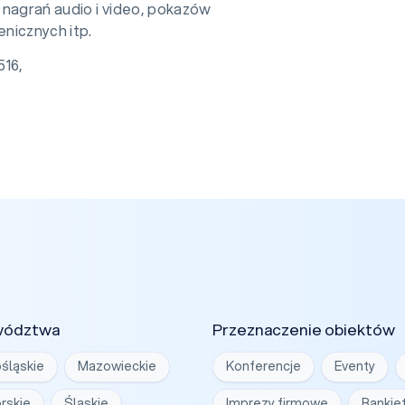
 nagrań audio i video, pokazów
nicznych itp.
516,
wództwa
Przeznaczenie obiektów
śląskie
Mazowieckie
Konferencje
Eventy
rskie
Śląskie
Imprezy firmowe
Bankie